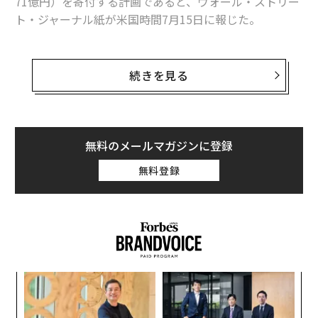
71億円）を寄付する計画であると、ウォール・ストリー
ト・ジャーナル紙が米国時間7月15日に報じた。
マスクは当初、2024年の大統領選では中立を保つつもり
だと語っていたが、この度新たに設立されたAmerica PA
続きを見る
C（アメリカPAC）に寄付する計画を周囲に伝えたと、マ
スクに詳しい情報筋の話を引用し同紙は報じた。
また、ブルームバーグは先週、匿名の情報筋の話とし
無料のメールマガジンに登録
て、マスクがすでに多額の寄付をしているとも報じてい
無料登録
る。
るか
目
、く
の
ン
“