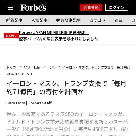
会員登録
ログイン
新着記事
人気記事
会員限定記事
カテゴリ
連載
コ
Forbes JAPAN MEMBERSHIP 新機能｜
NEWS
記事ページ内の広告表示を最小限にしました
トップ
経済・社会
北米
イーロン・マスク、トランプ支援で「毎月約71億
2024.07.16 15:30
イーロン・マスク、トランプ支援で「毎月
約71億円」の寄付を計画か
Sara Dorn | Forbes Staff
世界一の富豪であるテスラCEOのイーロン・マスクが、
ドナルド・トランプ前米大統領を支援する新しいスーパ
ーPAC（特別政治活動委員会）に毎月約4500万ドル（約