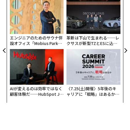
創に
ア
 JA
の
た
〜
金
個
ェ
エンジニアのためのサウナ併
革新は下山で生まれる──レ
設オフィス「Mobius Park」
クサスが新型TZとESに込め
がオープン──タマディック
た「DISCOVER」の哲学
が健康経営を徹底する理由
AIが変えるのは効率ではなく
〈7.25(土)開催〉5年後のキ
顧客体験だ──HubSpot Ja
ャリアに「戦略」はあるか。
panが語る「Grow Better」
トップエグゼクティブのキャ
な組織のつくり方
リアに触れる1日│CAREER S
UMMIT 2026