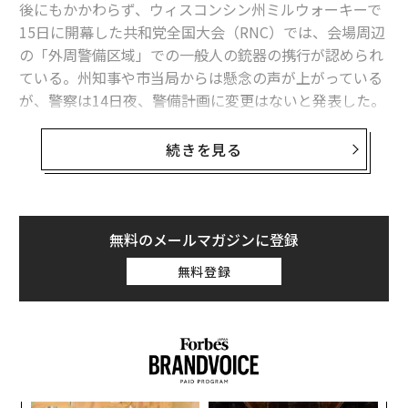
後にもかかわらず、ウィスコンシン州ミルウォーキーで
米大統領らを守るシークレットサービス、予算は過去最高の約4745億円
15日に開幕した共和党全国大会（RNC）では、会場周辺
資産額100億ドル超「大富豪の45家族」史上初。米デカビリオネア一族ラ
の「外周警備区域」での一般人の銃器の携行が認められ
ンキング
ている。州知事や市当局からは懸念の声が上がっている
が、警察は14日夜、警備計画に変更はないと発表した。
バイデン、ハリス副大統領を「トランプ副大統領」と呼び間違える
ミルウォーキー中心部にある党大会会場内とその近接区
続きを見る
米大統領選挙
イーロン・マスク
ドナルド・トランプ
タグ：
域では銃器の携行が禁止されるが、「ソフト・セキュリ
寄付
ティーゾーン」と呼ばれる外周警備区域では禁止されて
いない。
無料のメールマガジンに登録
advertisement
大会開催に先立ち、市当局では外周区域での銃所持も禁
無料登録
止とすることを検討した。しかし、ウィスコンシン州法
では銃器を隠さずに持ち歩くこと（オープンキャリー）
と許可証取得の上で外から見えない形で携行すること
（コンシールドキャリー）が認められており、実現しな
かった。州法は、市以下の自治体が独自に銃所持を規制
する条例を制定することは
認めていない
。