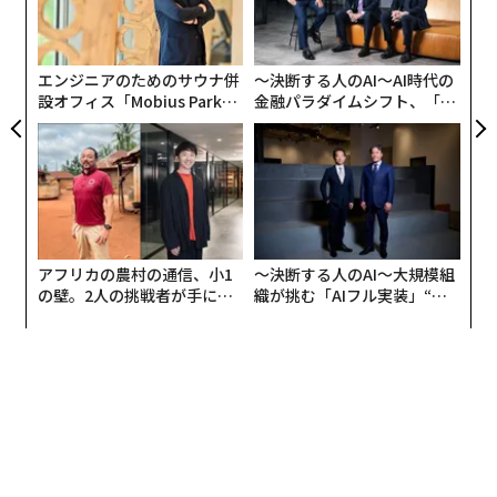
シ
グ
エンジニアのためのサウナ併
〜決断する人のAI〜AI時代の
設オフィス「Mobius Park」
金融パラダイムシフト、「超
がオープン──タマディック
個別化」の核心 【MUFG×ウ
が健康経営を徹底する理由
ェルスナビ×PwC】
アフリカの農村の通信、小1
〜決断する人のAI〜大規模組
の壁。2人の挑戦者が手にし
織が挑む「AIフル実装」“使
た「次なる武器」
う”企業から“動く”企業へ【N
TTドコモビジネス×PwC】