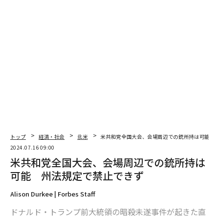
翻訳＝江津拓哉
2026年9月号発売中
最新号の購入はこちらから
メンバーシップに登録する
トップ
経済・社会
北米
米共和党全国大会、会場周辺での銃所持は可能 
2024.07.16 09:00
米共和党全国大会、会場周辺での銃所持は
関連記事
可能 州法規定で禁止できず
米国のEV市場が復活か、4〜6月販売台数は前期から2割増
Alison Durkee | Forbes Staff
米共和党全国大会、会場周辺での銃所持は可能 州法規定で禁止できず
ドナルド・トランプ前大統領の暗殺未遂事件が起きた直