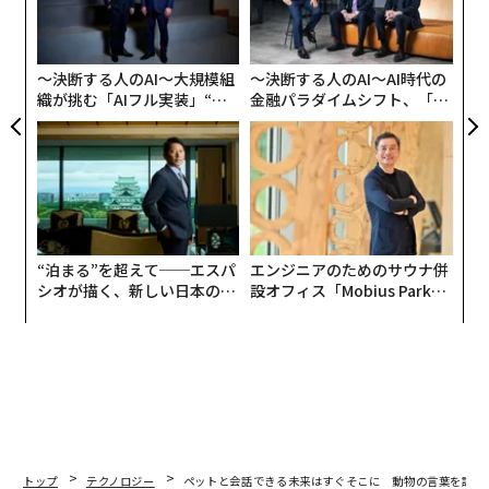
バが高速で動く時、ウマといった多くの哺乳物と同様に
R S
Ja
術
宙に浮くかどうかは確認されていなかった。
er」
た
ア
〜決断する人のAI〜大規模組
〜決断する人のAI〜AI時代の
織が挑む「AIフル実装」“使
金融パラダイムシフト、「超
う”企業から“動く”企業へ【N
個別化」の核心 【MUFG×ウ
TTドコモビジネス×PwC】
ェルスナビ×PwC】
“泊まる”を超えて──エスパ
エンジニアのためのサウナ併
シオが描く、新しい日本のラ
設オフィス「Mobius Park」
グジュアリー（前編）
がオープン──タマディック
が健康経営を徹底する理由
トップ
テクノロジー
ペットと会話できる未来はすぐそこに 動物の言葉を訳す