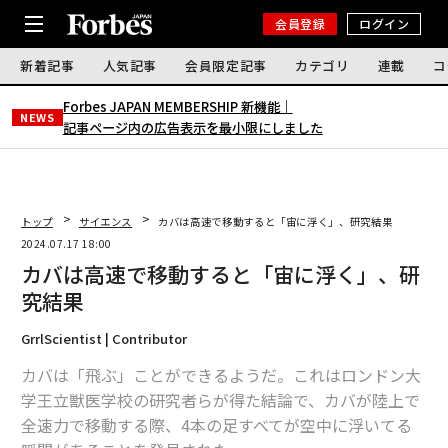
会員登録
ログイン
新着記事
人気記事
会員限定記事
カテゴリ
連載
コ
Forbes JAPAN MEMBERSHIP 新機能｜
NEWS
記事ページ内の広告表示を最小限にしました
トップ
サイエンス
カバは高速で移動すると「宙に浮く」、研究結果
2024.07.17 18:00
カバは高速で移動すると「宙に浮く」、研
究結果
GrrlScientist | Contributor
カバは「飛ぶ」ことができるようだ。これはロンドン大
学王立獣医学校の研究者らが得た結論で、カバが陸上で
全速力で移動する際、4本の足すべてが空中に浮いてる