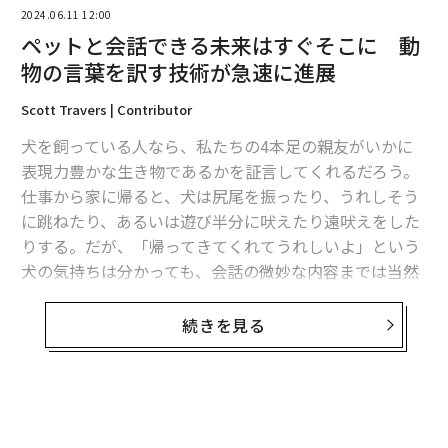
2024.06.11 12:00
ペットと会話できる未来はすぐそこに 動
物の言葉を訳す技術が急速に進展
Scott Travers | Contributor
犬を飼っている人なら、私たちの4本足の親友がいかに
表現力豊かな生き物であるかを証言してくれるだろう。
仕事から家に帰ると、犬は尻尾を振ったり、うれしそう
に跳ねたり、あるいは遊び半分に吠えたり遠吠えをした
翻訳＝高橋信夫
りする。だが、「帰ってきてくれてうれしいよ」という
犬の気持ちは分かっても、会話の微妙な内容までは当然
伝わってこない。
2026年9月号発売中
続きを見る
同じことが人間と野生動物との交流にも言える。自然の
生息地でチンパンジーに遭遇した場合を考えてみよう。
最新号の購入はこちらから
チンパンジーは突然、大きな声で威嚇し始め、攻撃的な
身ぶりを見せる。声や身ぶりから、こうした信号が敵対
メンバーシップに登録する
的なものだということは分かる。ところが、それが恐怖