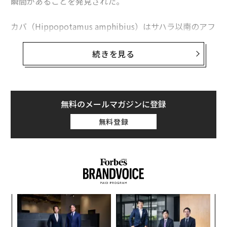
瞬間があることを発見された。
カバ（Hippopotamus amphibius）はサハラ以南のアフ
リカに生息する大型の水陸生哺乳類だ。カバには2つの
種があり、もう1つはコビトカバだ。カバは最大級の陸
続きを見る
生哺乳動物でありオスの平均体重は1500kg、メスは平均
1300kgに達する。このような巨大な動物であるにも関わ
らず、カバは驚くほど速く走り、その速度は最大時速30
kmに達する（平均的人間が走る速さは約13km/時、ウ
無料のメールマガジンに登録
サイン・ボルトでさえ瞬間的に44.7 km/時で走れるだけ
無料登録
だ）。
カバはどのようにして、そんなに速く走れるのだろう
か？ 過去の研究では、カバは標準的な四足歩行を行
い、左後肢、左前肢、右後肢、右前肢の順に接地するゾ
ウと似た方法で進むとされてきた。また別の研究では、
キ
「
対角線上の足を同期させて小走りするトロット（速歩）
か。
─
を行うとも報告されている。しかし過去の研究では、カ
キャ
ら
なく
な