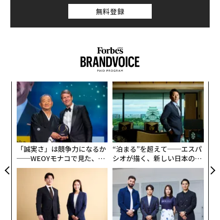
Fox Newsの司会者のショーン・ハニティとの電話インタ
無料登録
ビューでトランプは、討論会の際のバイデン大統領につ
いて、「非常に青白く見えた。優しく言えば」と語り、
大統領の声が弱々しく、話す内容が「あまり意味を成し
ていなかった」と語った。
義す
〜
むス
金
個
〜
ェ
織
う
T
「誠実さ」は競争力になるか
“泊まる”を超えて──エスパ
──WEOYモナコで見た、く
シオが描く、新しい日本のラ
ら寿司の経営哲学
グジュアリー（前編）