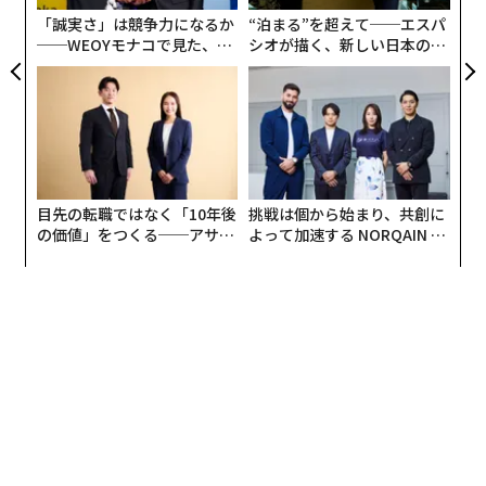
T
「誠実さ」は競争力になるか
“泊まる”を超えて──エスパ
──WEOYモナコで見た、く
シオが描く、新しい日本のラ
ら寿司の経営哲学
グジュアリー（前編）
目先の転職ではなく「10年後
挑戦は個から始まり、共創に
の価値」をつくる──アサイ
よって加速する NORQAIN JA
ンの長期伴走型支援とは
PAN 特別座談会