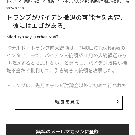
トップ
経済・社会
政治
トランプがバイデン撤退の可能性を否定、「彼に
2024.07.10 09:00
トランプがバイデン撤退の可能性を否定、
「彼にはエゴがある」
Siladitya Ray | Forbes Staff
ドナルド・トランプ前大統領は、7月8日のFox Newsの
インタビューで、バイデン大統領が11月の大統領選から
「撤退するとは思わない」と発言し、バイデン政権が機
能不全だと批判して、引き続き大統領を攻撃した。
トランプは、先月のテレビ討論会以降に初めて行われた
インタビューで、「バイデンにはエゴがあり、撤退した
くないのだろう。今後も選挙戦を継続する可能性が高
続きを見る
い」と語った。トランプはまた、「彼は、なんとしてで
もそこに居続けてやろうと思っている。彼を追い出すの
は難しい」と付け加えた。
無料のメールマガジンに登録