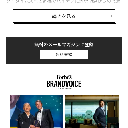
ク・タイムズへの寄稿でバイデンに大統領選からの撤退
を呼びかけた民主党支持者で俳優のジョージ・クルーニ
ーが、事前にオバマ前大統領にその計画を相談したが、
続きを見る
オバマは彼を止めなかったと報じた。オバマは公にはバ
イデン大統領を支持すると表明しているが、この報道
は、オバマの本心についての疑問を投げかけている。
無料のメールマガジンに登録
「バイデン陣営と多くの民主党関係者は、バラク・オバ
無料登録
マが水面下でこの動きを画策したと信じている」と、MS
NBCのモーニング・ジョーの司会者のジョー・スカーボ
ローは11日に述べた。共演者のミカ・ブレジンスキーも
同意し、「これはジョージ・クルーニーの仕業ではな
い」と視聴者に伝え、「バラク・オバマは大きな影響力
を持っており、そこには多くの要素があると思う」と語
義す
〜
った。
むス
金
個
〜
ェ
織
う