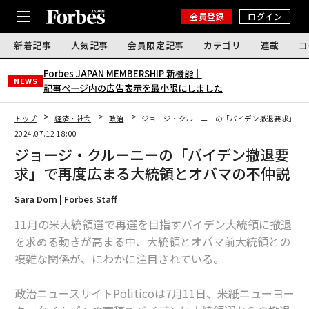
会員登録
ログイン
新着記事
人気記事
会員限定記事
カテゴリ
連載
コ
Forbes JAPAN MEMBERSHIP 新機能｜
NEWS
記事ページ内の広告表示を最小限にしました
トップ
経済・社会
政治
ジョージ・クルーニーの「バイデン撤退要求」で
2024.07.12 18:00
ジョージ・クルーニーの「バイデン撤退要
求」で再度広まる大統領とオバマの不仲説
Sara Dorn | Forbes Staff
11月の米大統領選で再選を目指すバイデン大統領に撤退
を求める動きが高まる中、大統領とオバマ前大統領との
複雑な関係が、にわかに注目されている。
政治ニュースサイトPoliticoは7月11日、米紙ニューヨー