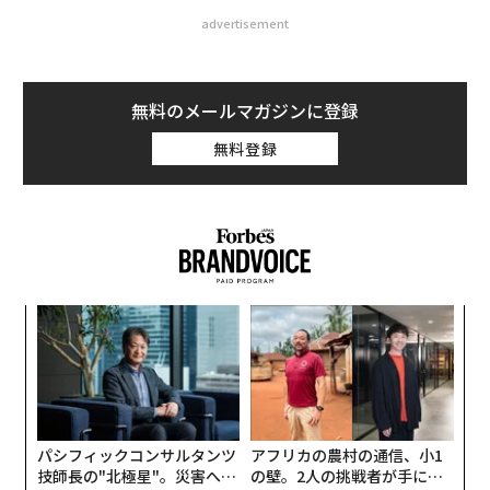
advertisement
無料のメールマガジンに登録
無料登録
代の
挑
「超
よっ
×ウ
PA
“
シ
グ
パシフィックコンサルタンツ
アフリカの農村の通信、小1
技師長の"北極星"。災害への
の壁。2人の挑戦者が手にし