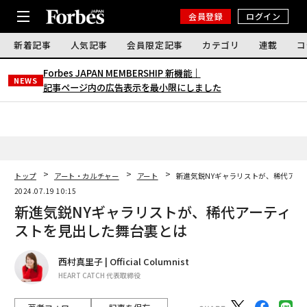
会員登録
ログイン
新着記事
人気記事
会員限定記事
カテゴリ
連載
コ
Forbes JAPAN MEMBERSHIP 新機能｜
NEWS
記事ページ内の広告表示を最小限にしました
トップ
アート・カルチャー
アート
新進気鋭NYギャラリストが、稀代アー
2024.07.19 10:15
新進気鋭NYギャラリストが、稀代アーティ
ストを見出した舞台裏とは
西村真里子 | Official Columnist
HEART CATCH 代表取締役