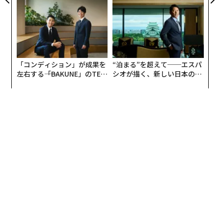
る人の価値
「コンディション」が成果を
“泊まる”を超えて──エスパ
左右する――「BAKUNE」のTEN
シオが描く、新しい日本のラ
TIALが支える「挑戦者の明
グジュアリー（前編）
日」