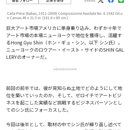
著者フォロー
記事を保存
Carla Prina (Italian, 1911-2008) Composizione Assoluta No. 6 1942 Oil o
n Canvas 40 x 31.5 in. (101.6 x 80 cm.)
巨大アート市場アメリカに単身乗り込み、わずか十年で
アート市場の本場ニューヨークで地位を獲得し、活躍す
るHong Gyu Shin（ホン・ギュ・シン、以下 シン氏）。
ニューヨークのロウアー・イースト・サイドのSHIN GAL
LERYのオーナーだ。
advertisement
前回の前半では、彼が見知らぬ土地でどのようにして地
位を築いていったのか、そして、ゼロイチでアートビジ
ネスを起こした実績など挑戦するビジネスパーソンとし
てのシン氏にフォーカスした。
今回は後半として、取材の中でシン氏が繰り返し述べて