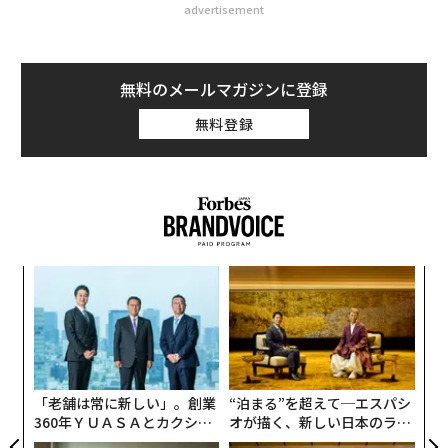
advertisement
無料のメールマガジンに登録
無料登録
─レ
〜
込め
織
う
目
T
の
ン
「老舗は常に新しい」。創業
“泊まる”を超えて─エスパシ
360年ＹＵＡＳＡとカクシン
オが描く、新しい日本のラグ
CEO田尻望が語る、AIを超え
ジュアリー（中編）