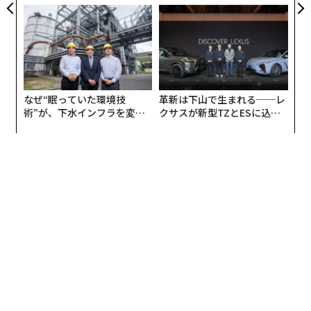
無力感を乗り越え見つけた、
た「次なる武器」
防災一筋20年の答え
なぜ“眠っていた環境技
革新は下山で生まれる──レ
術”が、下水インフラを変え
クサスが新型TZとESに込め
たのか──産総研×月島JFE
た「DISCOVER」の哲学
アクアソリューションの10年