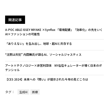
関連記事
A-POC ABLE ISSEY MIYAKE ×Synflux 「環境配慮」「効率化」の先をいく
AI×ファッションの可能性
「ありえない」を生み出し、地球・超AIと共存する
“沈黙は共犯” 内田舞氏が語るAI、ソーシャルジャスティス
アート×テクノロジー×非営利団体 NY在住キュレーターが導く日本のポ
テンシャル
【CES 2024】未来への『問い』が提示された今年の見どころは
タグ：
生成AI
医療