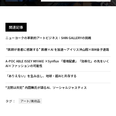
関連記事
ニューヨークの革新的アートビジネス：SHIN GALLERYの挑戦
“医師が患者に感謝する” 医療×AI を加速〜アイリス沖山翔×IBM金子達哉
A-POC ABLE ISSEY MIYAKE ×Synflux 「環境配慮」「効率化」の先をいく
AI×ファッションの可能性
「ありえない」を生み出し、地球・超AIと共存する
“沈黙は共犯” 内田舞氏が語るAI、ソーシャルジャスティス
タグ：
アート/美術品