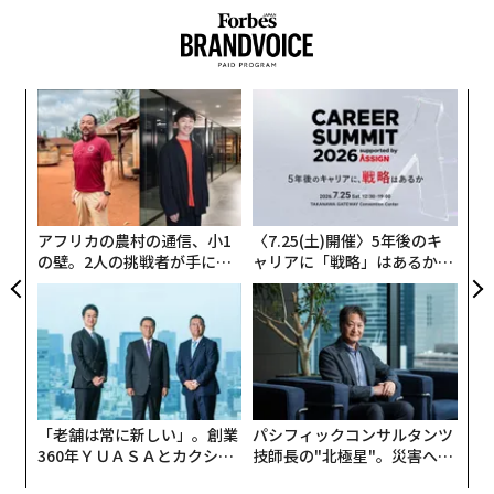
トランプはかねて、米国が抱える難題はすべてアジアに
原因があると決めつけてきた。大統領になる前、不動産
南シナ海めぐり「ナラティブ戦」を仕掛ける中国 法律戦の一環、TikTok
も活用か
業界の大物だった頃から、アジアは米国の雇用、所得、
富を盗むことで繁栄してきたというのがトランプの持論
米大統領選挙
北朝鮮
ドナルド・トランプ
韓国
中国
A
だ。
タグ：
顧客
アメリカ
日本
アジア
ジョー・バイデン
pa
“
トランプは今回の選挙戦でも、
な
シ
すべての中国製品に60％の関税をかける
ことや、中国の
グ
advertisement
貿易上の「最恵国待遇」を取り消すことを予告してい
アフリカの農村の通信、小1
〈7.25(土)開催〉5年後のキ
る。輸入自動車には200％の関税を課すとも脅してい
の壁。2人の挑戦者が手にし
ャリアに「戦略」はあるか。
る。米国のすべての税金を外国製品への課税で置き換え
た「次なる武器」
トップエグゼクティブのキャ
るという主張までしたことがある。
リアに触れる1日│CAREER S
UMMIT 2026
言わずもがなだが、アジア各国の指導者のほとんどはバ
イデンの再選を望んでいた。だが、6月27日にトランプ
と対決した討論会はバイデンの認知力不安を際立たせ、
「老舗は常に新しい」。創業
パシフィックコンサルタンツ
形勢をひどく悪化させた。
360年ＹＵＡＳＡとカクシン
技師長の"北極星"。災害への
CEO田尻望が語る、AIを超え
無力感を乗り越え見つけた、