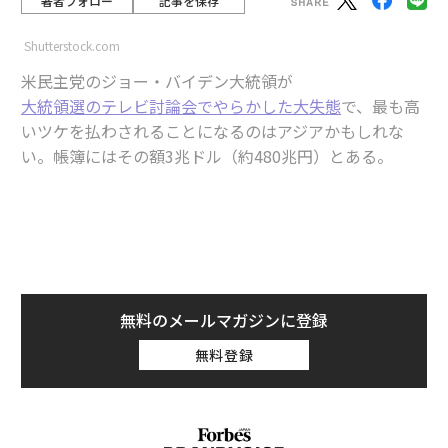
著者フォロー
記事を保存
Shutterstock.com
米民主党のジョー・バイデン大統領が
大統領選のテレビ討論会でやらかした大失態
で、最も高
いツケを払わされることになるのはアジアかもしれな
い。帳簿にはその額3兆ドル（約480兆円）とある。
advertisement
これはアジアの主要国が保有する米国債の総額だ。最も
多いのは日本で1兆1500億ドル（約185兆円）、次いで
中国の7700億ドル（約124兆円）と
なっている
。バイデ
無料のメールマガジンに登録
ンの再選は絶望的との話も出ていて、政策当局者は莫大
無料登録
な国家資産が最悪の事態に見舞われないか戦々恐々とし
ている。
共和党のドナルド・トランプ前大統領が11月の大統領選