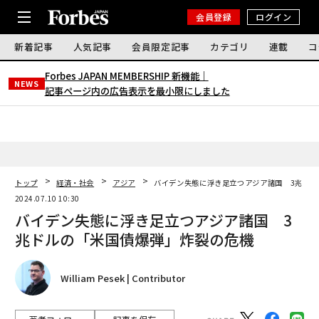
会員登録
ログイン
新着記事
人気記事
会員限定記事
カテゴリ
連載
コ
Forbes JAPAN MEMBERSHIP 新機能｜
NEWS
記事ページ内の広告表示を最小限にしました
トップ
経済・社会
アジア
バイデン失態に浮き足立つアジア諸国 3兆ドル
2024.07.10 10:30
バイデン失態に浮き足立つアジア諸国 3
兆ドルの「米国債爆弾」炸裂の危機
William Pesek | Contributor