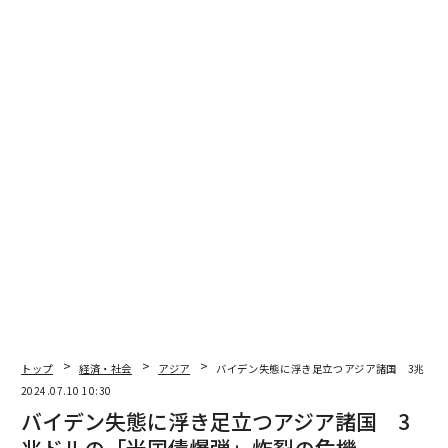
翻訳・編集＝江戸伸禎
トップ
経済・社会
アジア
バイデン失態に浮き足立つアジア諸国 3兆ドル
2024.07.10 10:30
バイデン失態に浮き足立つアジア諸国 3
2026年9月号発売中
兆ドルの「米国債爆弾」炸裂の危機