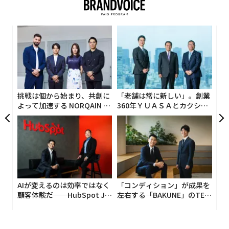
で勝利すれば、「トランプ2.0」政権がアジアに対して発
動するであろう大がかりな貿易戦争は言うまでもない。
「
トランプはかねて、米国が抱える難題はすべてアジアに
─
原因があると決めつけてきた。大統領になる前、不動産
ら
業界の大物だった頃から、アジアは米国の雇用、所得、
目
の
富を盗むことで繁栄してきたというのがトランプの持論
ン
だ。
挑戦は個から始まり、共創に
「老舗は常に新しい」。創業
よって加速する NORQAIN JA
360年ＹＵＡＳＡとカクシン
PAN 特別座談会
CEO田尻望が語る、AIを超え
る人の価値
AIが変えるのは効率ではなく
「コンディション」が成果を
顧客体験だ──HubSpot Ja
左右する――「BAKUNE」のTEN
panが語る「Grow Better」
TIALが支える「挑戦者の明
な組織のつくり方
日」