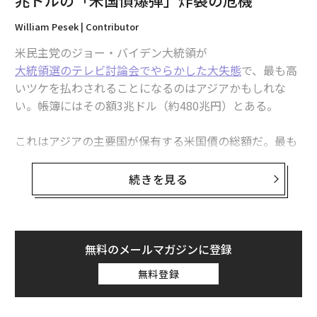
William Pesek | Contributor
最新号の購入はこちらから
米民主党のジョー・バイデン大統領が
大統領選のテレビ討論会でやらかした大失態
で、最も高
いツケを払わされることになるのはアジアかもしれな
メンバーシップに登録する
い。帳簿にはその額3兆ドル（約480兆円）とある。
これはアジアの主要国が保有する米国債の総額だ。最も
多いのは日本で1兆1500億ドル（約185兆円）、次いで
関連記事
中国の7700億ドル（約124兆円）と
なっている
。バイデ
続きを見る
ンの再選は絶望的との話も出ていて、政策当局者は莫大
バイデンの「代わりの候補」に勝算は？ トランプを圧倒できそうなのは
な国家資産が最悪の事態に見舞われないか戦々恐々とし
ただ一人
ている。
「1ドル＝170円」に現実味 円相場の急変に身構える世界
無料のメールマガジンに登録
共和党のドナルド・トランプ前大統領が11月の大統領選
アジア経済に広がる「バフェット効果」 日本株に続く狙い目は？
無料登録
で勝利すれば、「トランプ2.0」政権がアジアに対して発
動するであろう大がかりな貿易戦争は言うまでもない。
加速する中国人富裕層の海外移住、膨大な資産も流出