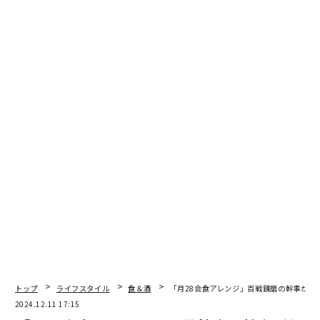
名前を挙げるなら、カタール航空が最初にこれを実現し
た。ある大手スクリーン＆システム・プロバイダの重役
の隣に座ったことがあるが、その重役はカタール航空が
バグが「まったくない」状態になるまで支払いも納品も
しないと言っていた。
もっとも、多くのバグがあったかのアポロ11号は、宇宙
との往復を成功させたのだが。
航空機の種類と全長
さて、自分がエアバスA350に乗っていることは知ってい
ても、それがダッシュ900なのか1000なのかを知ってい
る旅行者はいるだろうか？
キャビンの違いはさておき、真のフライトマニアは、自
分が乗っている飛行機がどのタイプかをいつも把握して
トップ
ライフスタイル
食＆酒
「月28会食アレンジ」百戦錬磨の幹事が伝
いる。ボーイング777-200か、777-300ERか、のよう
2024.12.11 17:15