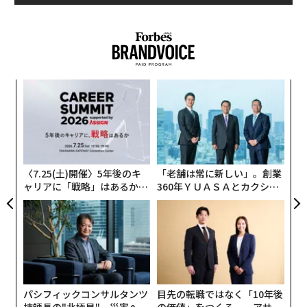
ける「気づかい力」でわかる——。
メンバーシップに登録する
「本業とは一見関係のない仕事」は、社会人として逃れ
られない悩みの一つだ。「たかが雑務……」と捉えて適
当にこなすと、クライアント・上司からの評価が大きく
〜
関連記事
下がりかねない。
織
う
〜
T
高級レストランで男が先にトイレに行くべき理由。店は客のここを見て
しかしこの一見、何の役にも立たなさそうな”貧乏く
金
「一流だ」と唸る
個
じ”に、実は「千載一遇のチャンス」が隠されているこ
ェ
高級レストランで店から「一流の客」と囁かれる52のマナー：着席まで
とを、見逃してはいないだろうか？
〈7.25(土)開催〉5年後のキ
「老舗は常に新しい」。創業
ャリアに「戦略」はあるか。
360年ＹＵＡＳＡとカクシン
高級レストランではメニューを熟読せよ。店が「一流の客だ」と唸る52の
トップエグゼクティブのキャ
CEO田尻望が語る、AIを超え
『
ビジネス会食 完全攻略マニュアル
』では、”広告代
マナー
リアに触れる1日│CAREER S
る人の価値
理店卒・アルコールに弱い（1,2杯が限界）・非体育会
UMMIT 2026
系の著者”が、最大28会食/月を乗り越えて身につけた
高級レストランは客のマナーのここを見る。ソムリエに伝えるべきは2点だ
け
「実務に即したメソッド」を紹介している。
山本山当主が海苔弁食べつつ明かした「酷暑下の海苔」と小規模同族経営
会食・社内飲み会・送別会・歓迎会など、古今東西すべ
のリアル
パシフィックコンサルタンツ
目先の転職ではなく「10年後
技師長の"北極星"。災害への
の価値」をつくる──アサイ