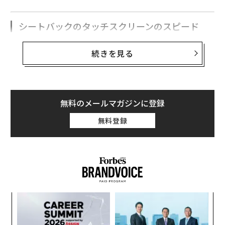
シートバックのタッチスクリーンのスピード
続きを見る
私は非常によく飛行機に乗る。いわゆる「スーパー・フ
リークエント・フライヤー」だ。
たいていの場合、機内では1人で静かにしているのが好
無料のメールマガジンに登録
きだが、時折、周囲の人々の、「どこの航空会社が良か
ったか」などの大声での議論が耳に入ってしまう。そん
無料登録
なときはよく、人々の航空会社の評価基準の間違いに困
惑してしまう。
「ブランケットがあるかないか」や「鑑賞できる映画の
質」を重視する人もいれば、快適さなど、フライト自体
に関連するものをすべて無視して、単に「アルコールの
〜
織
提供速度」をフライトの基準にする人もいる。
う
〜