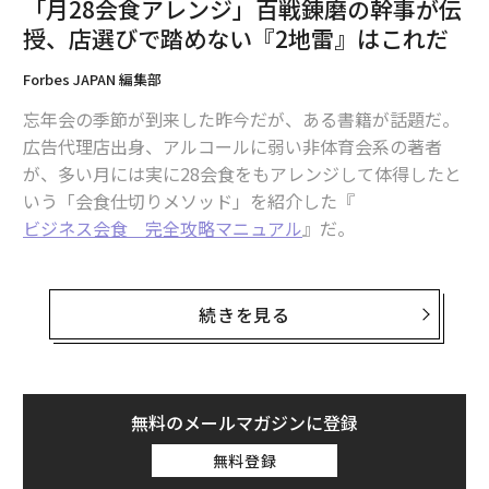
に、外観から違いを識別することもできる。
「月28会食アレンジ」百戦錬磨の幹事が伝
授、店選びで踏めない『2地雷』はこれだ
もしまだこのフライトマニアのレベルに達していないな
Forbes JAPAN 編集部
ら、今こそFlightRadar24を何も考えずに眺める時間を
増やすべき時だ。
忘年会の季節が到来した昨今だが、ある書籍が話題だ。
広告代理店出身、アルコールに弱い非体育会系の著者
が、多い月には実に28会食をもアレンジして体得したと
客室乗務員のユニフォームでわか
次ページ ＞
る年功序列
いう「会食仕切りメソッド」を紹介した『
ビジネス会食 完全攻略マニュアル
』だ。
1
2
以下、
ダイヤモンド・オンライン
からの転載で紹介す
る。
続きを見る
2026年9月号発売中
「本業とは一見関係のない仕事」？ 「貧乏く
じ」？ 否、「チャンス」だ！
無料のメールマガジンに登録
最新号の購入はこちらから
無料登録
仕事ができるかどうかは、会食・食事会・イベントにお