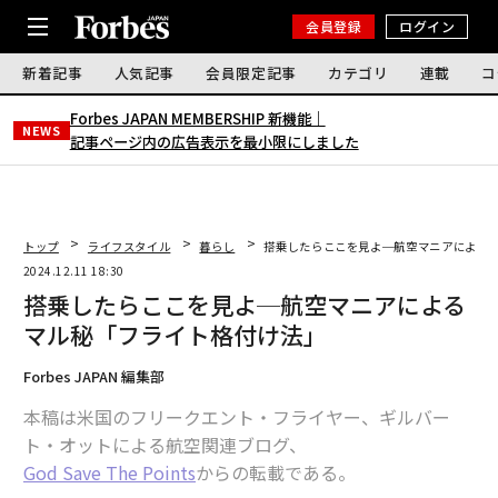
会員登録
ログイン
新着記事
人気記事
会員限定記事
カテゴリ
連載
コ
Forbes JAPAN MEMBERSHIP 新機能｜
NEWS
記事ページ内の広告表示を最小限にしました
トップ
ライフスタイル
暮らし
搭乗したらここを見よ─航空マニアによる
2024.12.11 18:30
搭乗したらここを見よ─航空マニアによる
マル秘「フライト格付け法」
Forbes JAPAN 編集部
本稿は米国のフリークエント・フライヤー、ギルバー
ト・オットによる航空関連ブログ、
God Save The Points
からの転載である。