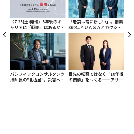
T
そして私はますます、自分たちのようなフリークエン
金
個
ト・フライヤーだけが気にしないようなことに思いをめ
ェ
ぐらせるようになった。客室乗務員の年功序列を区別す
〈7.25(土)開催〉5年後のキ
「老舗は常に新しい」。創業
ャリアに「戦略」はあるか。
360年ＹＵＡＳＡとカクシン
る制服の細部の違いのように、割とどうでもいいものも
トップエグゼクティブのキャ
CEO田尻望が語る、AIを超え
あるが、そこにはそうではない、本当に重要なものもあ
リアに触れる1日│CAREER S
る人の価値
る。
UMMIT 2026
フライトで、1回でも反応の速いタッチスクリーンを使
ってしまうと、選択肢が登録されるまで数秒待ったり、
動作させるためにトリプルタップする必要があるのは苦
パシフィックコンサルタンツ
目先の転職ではなく「10年後
技師長の"北極星"。災害への
の価値」をつくる──アサイ
痛になる。
無力感を乗り越え見つけた、
ンの長期伴走型支援とは
防災一筋20年の答え
映画のキューに入れるのに時間がかかるような、古くて
バグだらけの機器を使っている航空会社のフライトは、
どうしても低評価になってしまう。回線が高速で、反応
が速い。もしそれが当然になされている航空会社はやは
り高評価になる。