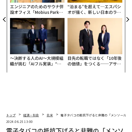
防
エンジニアのためのサウナ併
“泊まる”を超えて─エスパシ
設オフィス「Mobius Park」
オが描く、新しい日本のラグ
がオープン──タマディック
ジュアリー（中編）
が健康経営を徹底する理由
〜決断する人のAI〜大規模組
目先の転職ではなく「10年後
織が挑む「AIフル実装」“使
の価値」をつくる──アサイ
う”企業から“動く”企業へ【N
ンの長期伴走型支援とは
TTドコモビジネス×PwC】
トップ
経済・社会
北米
電子タバコの抵抗下げると非難の「メンソール味」
2024.06.25 13:00
電子タバコの抵抗下げると非難の「メンソ