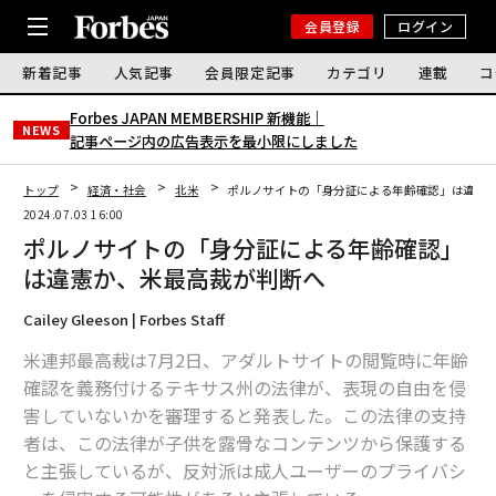
会員登録
ログイン
新着記事
人気記事
会員限定記事
カテゴリ
連載
コ
Forbes JAPAN MEMBERSHIP 新機能｜
NEWS
記事ページ内の広告表示を最小限にしました
トップ
経済・社会
北米
ポルノサイトの「身分証による年齢確認」は違憲
2024.07.03 16:00
ポルノサイトの「身分証による年齢確認」
は違憲か、米最高裁が判断へ
Cailey Gleeson | Forbes Staff
米連邦最高裁は7月2日、アダルトサイトの閲覧時に年齢
確認を義務付けるテキサス州の法律が、表現の自由を侵
害していないかを審理すると発表した。この法律の支持
者は、この法律が子供を露骨なコンテンツから保護する
と主張しているが、反対派は成人ユーザーのプライバシ