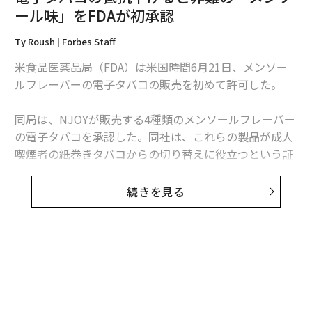
ール味」をFDAが初承認
Ty Roush | Forbes Staff
米食品医薬品局（FDA）は米国時間6月21日、メンソー
編集＝上田裕資
ルフレーバーの電子タバコの販売を初めて許可した。
同局は、NJOYが販売する4種類のメンソールフレーバー
2026年9月号発売中
の電子タバコを承認した。同社は、これらの製品が成人
喫煙者の紙巻きタバコからの切り替えに役立つという証
拠を提出した。NJOYは、マルボロなどで知られるタバ
最新号の購入はこちらから
コメーカーのアルトリアの子会社だ。
続きを見る
メンバーシップに登録する
FDAによると、同社のマーケティングは未成年からのア
クセスを防ぐために監視され、「適切ではない」と同局
が判断した場合や若年層や元喫煙者による使用の「顕著
無料のメールマガジンに登録
な増加」が起こった場合は、承認の取り消しを行う可能
無料登録
性があるという。
関連記事