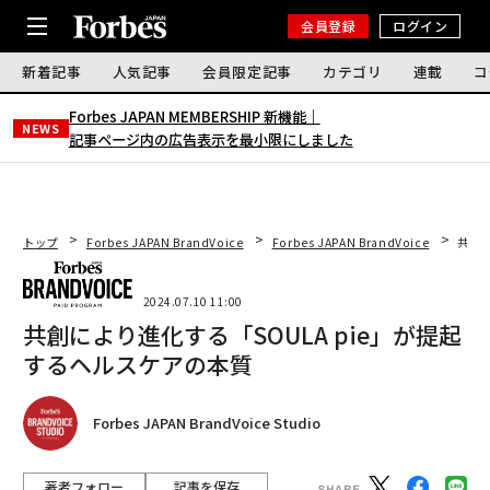
会員登録
ログイン
新着記事
人気記事
会員限定記事
カテゴリ
連載
コ
Forbes JAPAN MEMBERSHIP 新機能｜
NEWS
記事ページ内の広告表示を最小限にしました
トップ
Forbes JAPAN BrandVoice
Forbes JAPAN BrandVoice
共創に
2024.07.10 11:00
共創により進化する「SOULA pie」が提起
するヘルスケアの本質
Forbes JAPAN BrandVoice Studio
著者フォロー
記事を保存