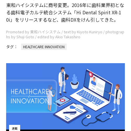
東和ハイシステムに商号変更。2016年に歯科業界初とな
る歯科電子カルテ統合システム「Hi Dental Spirit XR-1
0i」をリリースするなど、歯科DXをけん引してきた。
Promoted by 東和ハイシステム / text by Kiyoto Kuniryo / photograp
hs by Shuji Goto / edited by Akio Takashiro
タグ：
HEALTHCARE INNOVATION
連載