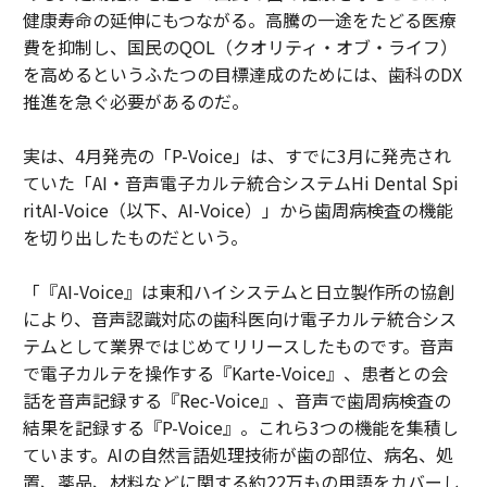
健康寿命の延伸にもつながる。高騰の一途をたどる医療
費を抑制し、国民のQOL（クオリティ・オブ・ライフ）
を高めるというふたつの目標達成のためには、歯科のDX
推進を急ぐ必要があるのだ。
実は、4月発売の「P-Voice」は、すでに3月に発売され
ていた「AI・音声電子カルテ統合システムHi Dental Spi
ritAI-Voice（以下、AI-Voice）」から歯周病検査の機能
を切り出したものだという。
「『AI-Voice』は東和ハイシステムと日立製作所の協創
により、音声認識対応の歯科医向け電子カルテ統合シス
テムとして業界ではじめてリリースしたものです。音声
で電子カルテを操作する『Karte-Voice』、患者との会
話を音声記録する『Rec-Voice』、音声で歯周病検査の
結果を記録する『P-Voice』。これら3つの機能を集積し
ています。AIの自然言語処理技術が歯の部位、病名、処
置、薬品、材料などに関する約22万もの用語をカバーし