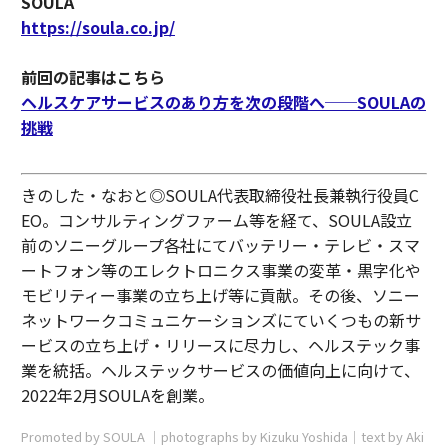
SOULA
https://soula.co.jp/
前回の記事はこちら
ヘルスケアサービスのあり方を次の段階へ──SOULAの
挑戦
きのした・なおと◎SOULA代表取締役社長兼執行役員C
EO。コンサルティングファーム等を経て、SOULA設立
前のソニーグループ各社にてバッテリー・テレビ・スマ
ートフォン等のエレクトロニクス事業の変革・黒字化や
モビリティー事業の立ち上げ等に貢献。その後、ソニー
ネットワークコミュニケーションズにていくつもの新サ
ービスの立ち上げ・リリースに尽力し、ヘルステック事
業を統括。ヘルステックサービスの価値向上に向けて、
2022年2月SOULAを創業。
Promoted by SOULA │photographs by Kizuku Yoshida│text by Aki