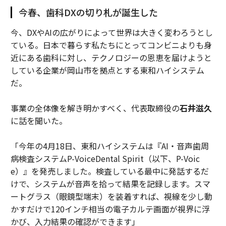
今春、歯科DXの切り札が誕生した
今、DXやAIの広がりによって世界は大きく変わろうとし
ている。日本で暮らす私たちにとってコンビニよりも身
近にある歯科に対し、テクノロジーの恩恵を届けようと
している企業が岡山市を拠点とする東和ハイシステム
だ。
事業の全体像を解き明かすべく、代表取締役の
石井滋久
に話を聞いた。
「今年の4月18日、東和ハイシステムは『AI・音声歯周
病検査システムP-VoiceDental Spirit（以下、P-Voic
e）』を発売しました。検査している最中に発話するだ
けで、システムが音声を拾って結果を記録します。スマ
ートグラス（眼鏡型端末）を装着すれば、視線を少し動
かすだけで120インチ相当の電子カルテ画面が視界に浮
かび、入力結果の確認ができます」