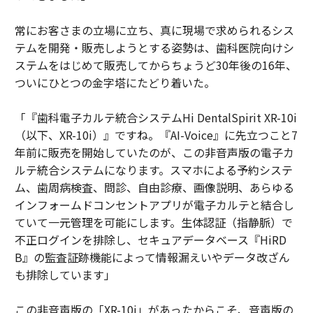
常にお客さまの立場に立ち、真に現場で求められるシス
テムを開発・販売しようとする姿勢は、歯科医院向けシ
ステムをはじめて販売してからちょうど30年後の16年、
ついにひとつの金字塔にたどり着いた。
「『歯科電子カルテ統合システムHi DentalSpirit XR-10i
（以下、XR-10i）』ですね。『AI-Voice』に先立つこと7
年前に販売を開始していたのが、この非音声版の電子カ
ルテ統合システムになります。スマホによる予約システ
ム、歯周病検査、問診、自由診療、画像説明、あらゆる
インフォームドコンセントアプリが電子カルテと結合し
ていて一元管理を可能にします。生体認証（指静脈）で
不正ログインを排除し、セキュアデータベース『HiRD
B』の監査証跡機能によって情報漏えいやデータ改ざん
も排除しています」
この非音声版の「XR-10i」があったからこそ、音声版の