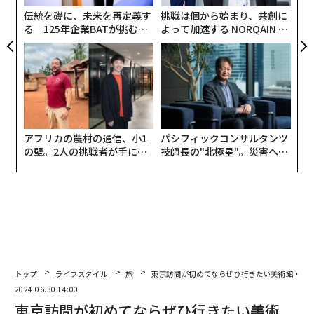
な
伝統を礎に、未来を再定義す
挑戦は個から始まり、共創に
る 125年企業BATが挑むス
よって加速する NORQAIN JA
モークレスな未来
PAN 特別座談会
アフリカの農村の通信、小1
パシフィックコンサルタンツ
の壁。2人の挑戦者が手にし
技師長の"北極星"。災害への
た「次なる武器」
無力感を乗り越え見つけた、
防災一筋20年の答え
Chiharu Shiota （Courtesy of Art Basel）
がんサバイバーとしての経験に着想を得た作品。生と
死、そしてつながりという普遍的なテーマと共鳴するイ
マーシブ（没入型）な環境を創り出したこのインスタレ
ーションは、16メートル×9メートルの大きさ。数百キ
ロメートルもの長さに及ぶ赤い糸が、上部から吊るされ
トップ
ライフスタイル
旅
東京訪問が初めてならぜひ行きたい美術館・博物
ている。
2024.06.30 14:00
東京訪問が初めてならぜひ行きたい美術