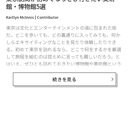
館・博物館5選
Kaitlyn McInnis | Contributor
東京は文化とエンターテインメントの渦に包まれた街
だ。どこを歩いても、どの裏通りに入ってみても、何か
しらエキサイティングなことを見たり体験したりでき
る。初めて東京を訪れるなら、どこで何をするかを厳選
して旅程を組むのは控えめに言っても難しいだろう。と
はいえ、ぜひとも訪れておきたい博物館や美術館という
のもいくつかある。特に、休日に美術・芸術の鑑賞にど
っぷり浸るのが好きな人にはおすすめだ。
続きを見る
ここでは、都内に数ある博物館・美術館の中から、東京
と日本の現代と歴史を俯瞰し、その文化の過去と未来を
感じることのできる施設を5つ厳選して紹介しよう。
無料のメールマガジンに登録
草間彌生美術館
無料登録