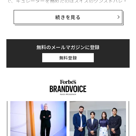
で、キュレーターを務めたのはスイスのクンストハレ・
ザンクト・ガレンのディレクター、ジョバンニ・カルミ
ネ。今回で4度目の担当となった。
続きを見る
6月13日には「アンリミテッド・ナイト」と題して開館
時間を延長し、特別パフォーマンスを披露したほか、す
べての部門に出展された作品について初めて、来場者に
無料のメールマガジンに登録
よる人気投票を実施。芸術的な表現と鑑賞者のエンゲー
無料登録
ジメントの「限界を押し広げる」ための試みも実施し
た。
以下、従来の展示スぺースに収まらない「限界を超え
た」巨大な作品を展示する類いまれなこの展覧会で注目
された、主な作品を紹介する。
な
術
塩田千春「拡がる線（The Extended Line）」 2023～2
た
4年（テンプロン・ギャラリー）
A
ア
顧客
pa