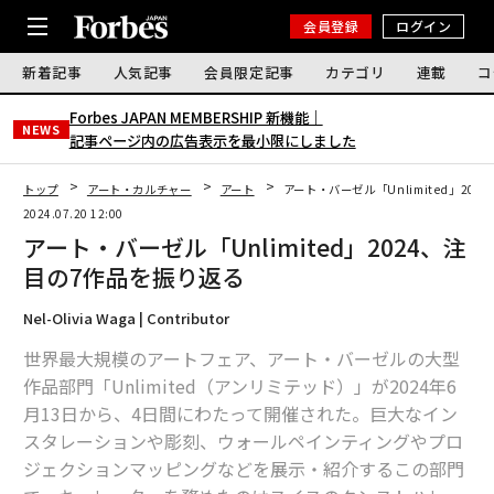
会員登録
ログイン
新着記事
人気記事
会員限定記事
カテゴリ
連載
コ
Forbes JAPAN MEMBERSHIP 新機能｜
NEWS
記事ページ内の広告表示を最小限にしました
トップ
アート・カルチャー
アート
アート・バーゼル「Unlimited」20
2024.07.20 12:00
アート・バーゼル「Unlimited」2024、注
目の7作品を振り返る
Nel-Olivia Waga | Contributor
世界最大規模のアートフェア、アート・バーゼルの大型
作品部門「Unlimited（アンリミテッド）」が2024年6
月13日から、4日間にわたって開催された。巨大なイン
スタレーションや彫刻、ウォールペインティングやプロ
ジェクションマッピングなどを展示・紹介するこの部門