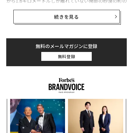
から1.6キロメートルしか離れていない南部の砂漠の町の
スデロットを拠点としている。
続きを見る
バイオニックハイブのSqUIDと呼ばれるロボットは、内
蔵のカメラとセンサーを使って倉庫の床をナビゲート
し、棚のラックを登り、人工知能（AI）アルゴリズムを
用いて正確かつ効率的にパッケージを仕分け、選択し、
無料のメールマガジンに登録
収納する。同社のロボットは、既存の倉庫構造や運営に
無料登録
適応し、35〜50％のコストを削減しながら、収納スペー
スを増加させることができる。また、暗い倉庫内でも人
間と協力して作業を行える。
ィン
挑
ズが
よっ
ムの
PA
ンツ
“
への
シ
た、
グ