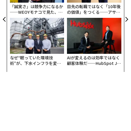
「誠実さ」は競争力になるか
目先の転職ではなく「10年後
──WEOYモナコで見た、く
の価値」をつくる──アサイ
ら寿司の経営哲学
ンの長期伴走型支援とは
バイオニックハイブの共同創業者でCEOのリラン・レイ
ザーは、「物流とサプライチェーンには、柔軟で効率的
かつスケーラブルな自動化が必要だ」と述べている。
今から3年前、イーロン・マスクはSqUIDが動作するビ
なぜ“眠っていた環境技
AIが変えるのは効率ではなく
デオを見て、「ロボットの未来が来る」とツイートし
術”が、下水インフラを変え
顧客体験だ──HubSpot Ja
た。バイオニックハイブは、その1年後にアマゾンのAm
たのか──産総研×月島JFE
panが語る「Grow Better」
azon Industrial Innovation Fund（AIIF）からの資金を
アクアソリューションの10年
な組織のつくり方
獲得した。