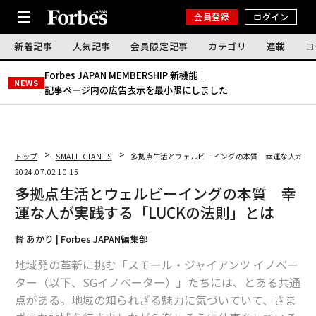
会員登録
ログイン
新着記事
人気記事
会員限定記事
カテゴリ
連載
コ
Forbes JAPAN MEMBERSHIP 新機能｜
NEWS
記事ページ内の広告表示を最小限にしました
トップ
SMALL GIANTS
多拠点生活とウェルビーイングの本質 幸運な人が実践
2024.07.02 10:15
多拠点生活とウェルビーイングの本質 幸
運な人が実践する「LUCKの法則」とは
督 あかり | Forbes JAPAN編集部
地域発の革新に挑む「スモール・ジャイアンツ イノベー
ター（以下、SGイノベーター）」たちには、とある共通
点がある。地域の知られざる魅力に気づいていて、さま