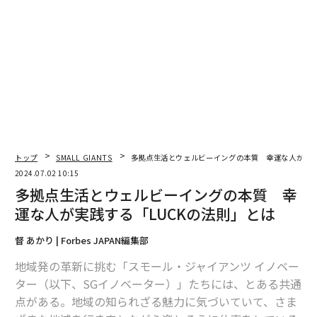
1
2
3
4
聞き手・編集＝督あかり（スモール・ジャイアンツ担当） 写真＝大
星直輝
2026年9月号発売中
最新号の購入はこちらから
トップ
SMALL GIANTS
多拠点生活とウェルビーイングの本質 幸運な人が実践
2024.07.02 10:15
多拠点生活とウェルビーイングの本質 幸
メンバーシップに登録する
運な人が実践する「LUCKの法則」とは
督 あかり | Forbes JAPAN編集部
地域発の革新に挑む「スモール・ジャイアンツ イノベー
ター（以下、SGイノベーター）」たちには、とある共通
関連記事
点がある。地域の知られざる魅力に気づいていて、さま
事業承継はチャンス 入山章栄がMCの「賢者の選択 サクセッション」と発