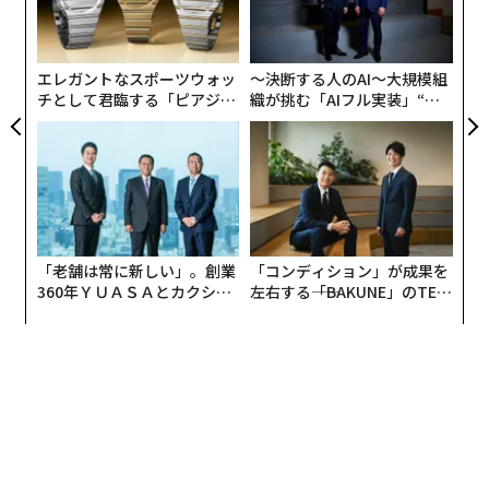
“
0年
オ
ず、自己紹介をお願いします。
ジ
佐別当
：2018年から、月額定額制で全国どこでも住める
エレガントなスポーツウォッ
〜決断する人のAI〜大規模組
チとして君臨する「ピアジ
織が挑む「AIフル実装」“使
という多拠点生活ができるプラットフォームADDressを
ェ」ポロの魅力
う”企業から“動く”企業へ【N
運営しています。今は、ワーケーションや二拠点居住な
TTドコモビジネス×PwC】
ど、ずっと会社か家でお仕事をする以外の働き方が広が
ってきてるので、多拠点生活の選択肢を広げるため、国
内外で300カ所以上の拠点をつくり、何千人もの方々が
使っていただいているサービスになっています。
「老舗は常に新しい」。創業
「コンディション」が成果を
360年ＹＵＡＳＡとカクシン
左右する――「BAKUNE」のTEN
島田
：私はこの2年間、雇われないという働き方を選ん
CEO田尻望が語る、AIを超え
TIALが支える「挑戦者の明
で、今も多拠点生活を試しています。いわゆる会社で働
る人の価値
日」
いていた時、最後はユニリーバ・ジャパンの取締役人事
総務本部を務め、ずっと組織と人に関わる仕事に携わっ
てきました。
今は、住所を和歌山県に移し、1カ月のうち1週間ほど東
京で、10日ほど和歌山で、それ以外は別の地域にいま