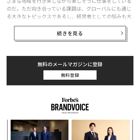
ざまな地域を行き来しながら楽しそうに仕事をしている
のだ。ただ向き合っている課題は、グローバルにも通じ
る大きなトピックスであるし、経営者としての悩みも大
きいだろう。そんな彼らはどのように多拠点生活をしな
がらウェルビーイングを高めているのだろうか。
続きを見る
SGイノベーターの3人を招き、Forbes JAPAN SALONと
して初開催した「スモール・ジャイアンツ イノベーター
Meetup」企画でトークセッションを行った。
無料のメールマガジンに登録
無料登録
登壇者は、YeeY 共同創業者・代表取締役の島田由香、ア
ドレス代表取締役社長の佐別当隆志、こゆ財団代表理事
でありAGRIST代表取締役の齋藤潤一。多拠点生活のリ
アルからビジネス上の心得まで、ウェルビーイングの本
質に迫った。
ィン
ア
ズが
の
──今日は普段から親交があり、多拠点生活をしながら
ムの
た
事業展開をする御三方に集まっていただきました。ま
“