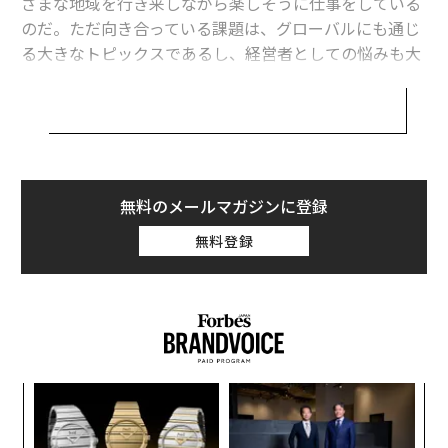
ざまな地域を行き来しながら楽しそうに仕事をしている
信連携
のだ。ただ向き合っている課題は、グローバルにも通じ
る大きなトピックスであるし、経営者としての悩みも大
1個100円以上の価値がある。空っぽの缶が3000円でヒットした理由
きいだろう。そんな彼らはどのように多拠点生活をしな
がらウェルビーイングを高めているのだろうか。
無いもの尽くしの小さな組織 ローカルからヒットを狙う方法を公開イン
タビュー
SGイノベーターの3人を招き、Forbes JAPAN SALONと
FC今治高校 学園長の岡田武史が導く 「ヒストリック・キャプテンシップ」
して初開催した「スモール・ジャイアンツ イノベーター
をもとう！
Meetup」企画でトークセッションを行った。
無料のメールマガジンに登録
愛知の「STATION Ai」国内最大の新スタートアップ支援拠点に 大企業や
金融人材も迎える理由
無料登録
登壇者は、YeeY 共同創業者・代表取締役の島田由香、ア
ドレス代表取締役社長の佐別当隆志、こゆ財団代表理事
でありAGRIST代表取締役の齋藤潤一。多拠点生活のリ
advertisement
アルからビジネス上の心得まで、ウェルビーイングの本
質に迫った。
挑
変え
よっ
──今日は普段から親交があり、多拠点生活をしながら
FE
PA
事業展開をする御三方に集まっていただきました。ま