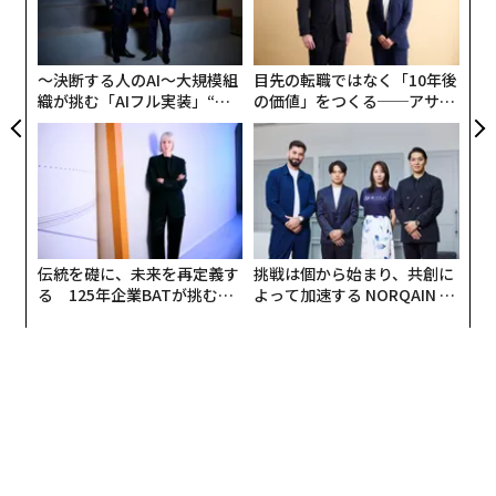
シ
ず、自己紹介をお願いします。
グ
佐別当
：2018年から、月額定額制で全国どこでも住める
〜決断する人のAI〜大規模組
目先の転職ではなく「10年後
織が挑む「AIフル実装」“使
の価値」をつくる──アサイ
という多拠点生活ができるプラットフォームADDressを
う”企業から“動く”企業へ【N
ンの長期伴走型支援とは
運営しています。今は、ワーケーションや二拠点居住な
TTドコモビジネス×PwC】
ど、ずっと会社か家でお仕事をする以外の働き方が広が
ってきてるので、多拠点生活の選択肢を広げるため、国
内外で300カ所以上の拠点をつくり、何千人もの方々が
使っていただいているサービスになっています。
伝統を礎に、未来を再定義す
挑戦は個から始まり、共創に
る 125年企業BATが挑むス
よって加速する NORQAIN JA
島田
：私はこの2年間、雇われないという働き方を選ん
モークレスな未来
PAN 特別座談会
で、今も多拠点生活を試しています。いわゆる会社で働
いていた時、最後はユニリーバ・ジャパンの取締役人事
総務本部を務め、ずっと組織と人に関わる仕事に携わっ
てきました。
今は、住所を和歌山県に移し、1カ月のうち1週間ほど東
京で、10日ほど和歌山で、それ以外は別の地域にいま