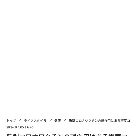
関連記事
甲賀忍者の伝統を受け継ぐ自分で調合するアロマクリーム
TikTokで話題、ニンニクを生で食べて「ニキビ改善」は本当か
目の疲れを緩和する「めぐりズム」 花王初の管理医療機器：気になるプロ
ダクト
医療従事者が糖尿病患者に勧めたい食材
疲れてる県民ランキング 東日本の方がやや高めの傾向
タグ：
コロナワクチン
advertisement
トップ
ライフスタイル
健康
新型コロナワクチンの副作用はある程度コン
2024.07.05 16:45