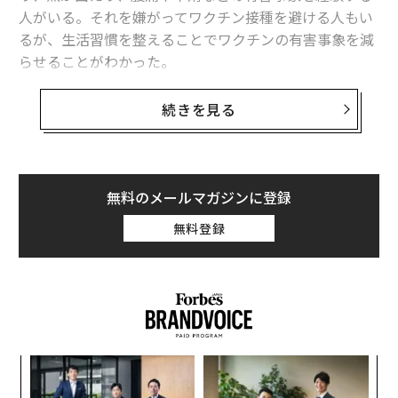
人がいる。それを嫌がってワクチン接種を避ける人もい
るが、生活習慣を整えることでワクチンの有害事象を減
らせることがわかった。
岐阜大学では、大学生を対象に新型コロナワクチン接種
続きを見る
の有害事象について調査を行った。接種者には有害事象
が現れた人が非常に多く、たとえば1回目を受けた1624
人の9割近くに、接種した部位に腫れや疼痛などの症状
が、約6割に倦怠感や頭痛など全身的な症状が現れた。2
無料のメールマガジンに登録
回目、3回目では、ほぼ9割の人が接種部位と全身に有害
無料登録
事象が出たが、入院を要するほど重篤なものはなかっ
た。
ナ併
パ
k」
技