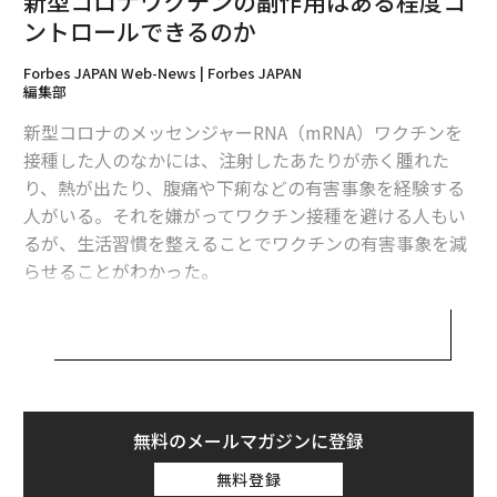
新型コロナワクチンの副作用はある程度コ
ントロールできるのか
Forbes JAPAN Web-News | Forbes JAPAN
編集部
新型コロナのメッセンジャーRNA（mRNA）ワクチンを
接種した人のなかには、注射したあたりが赤く腫れた
り、熱が出たり、腹痛や下痢などの有害事象を経験する
人がいる。それを嫌がってワクチン接種を避ける人もい
るが、生活習慣を整えることでワクチンの有害事象を減
らせることがわかった。
岐阜大学では、大学生を対象に新型コロナワクチン接種
の有害事象について調査を行った。接種者には有害事象
が現れた人が非常に多く、たとえば1回目を受けた1624
人の9割近くに、接種した部位に腫れや疼痛などの症状
が、約6割に倦怠感や頭痛など全身的な症状が現れた。2
無料のメールマガジンに登録
回目、3回目では、ほぼ9割の人が接種部位と全身に有害
無料登録
事象が出たが、入院を要するほど重篤なものはなかっ