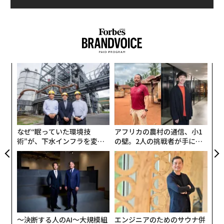
た。
年後
“
サイ
シ
グ
果を
〜
EN
金
明
個
ェ
なぜ“眠っていた環境技
アフリカの農村の通信、小1
術”が、下水インフラを変え
の壁。2人の挑戦者が手にし
もちろん、学生たちの間には症状の強弱がある。なぜそ
たのか──産総研×月島JFE
た「次なる武器」
うした差が出るのかを調べたところ、接種回数、朝食、
アクアソリューションの10年
BMI、睡眠の4つの要因が浮かび上がった。傾向として、
ワクチン接種回数が多い女性は接種部位の症状の発生率
が高かった。また、朝食を摂る頻度が高い人は、接種当
日の全身的症状の発生率が低かった。
〜決断する人のAI〜大規模組
エンジニアのためのサウナ併