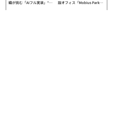
さらに詳しく見ると、BMIが高い人ほど、接種部分が赤
織が挑む「AIフル実装」“使
設オフィス「Mobius Park」
う”企業から“動く”企業へ【N
がオープン──タマディック
くなったり、頭痛、発熱が起こりにくかった。朝食は、
TTドコモビジネス×PwC】
が健康経営を徹底する理由
少なくとも週2回以上摂っている人は接種部位のかゆみ
が少なく、毎日摂っている人は腹痛や下痢が明らかに少
なかった。腹痛と下痢に関しては、睡眠時間が長い人も
発生率が低かった。