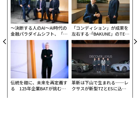
ック
無
小1
挑
由
防
にし
よっ
PA
〜決断する人のAI〜AI時代の
「コンディション」が成果を
金融パラダイムシフト、「超
左右する――「BAKUNE」のTEN
もちろん、学生たちの間には症状の強弱がある。なぜそ
個別化」の核心 【MUFG×ウ
TIALが支える「挑戦者の明
うした差が出るのかを調べたところ、接種回数、朝食、
ェルスナビ×PwC】
日」
BMI、睡眠の4つの要因が浮かび上がった。傾向として、
ワクチン接種回数が多い女性は接種部位の症状の発生率
が高かった。また、朝食を摂る頻度が高い人は、接種当
日の全身的症状の発生率が低かった。
伝統を礎に、未来を再定義す
革新は下山で生まれる──レ
さらに詳しく見ると、BMIが高い人ほど、接種部分が赤
る 125年企業BATが挑むス
クサスが新型TZとESに込め
モークレスな未来
た「DISCOVER」の哲学
くなったり、頭痛、発熱が起こりにくかった。朝食は、
少なくとも週2回以上摂っている人は接種部位のかゆみ
が少なく、毎日摂っている人は腹痛や下痢が明らかに少
なかった。腹痛と下痢に関しては、睡眠時間が長い人も
発生率が低かった。