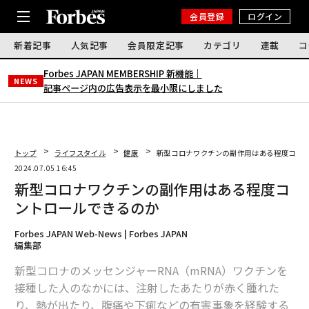
会員登録
ログイン
新着記事
人気記事
会員限定記事
カテゴリ
連載
コ
Forbes JAPAN MEMBERSHIP 新機能｜
NEWS
記事ページ内の広告表示を最小限にしました
トップ
ライフスタイル
健康
新型コロナワクチンの副作用はある程度コン
2024.07.05 16:45
新型コロナワクチンの副作用はある程度コ
ントロールできるのか
Forbes JAPAN Web-News | Forbes JAPAN
編集部
新型コロナのメッセンジャーRNA（mRNA）ワクチンを
接種した人のなかには、注射したあたりが赤く腫れた
り、熱が出たり、腹痛や下痢などの有害事象を経験する