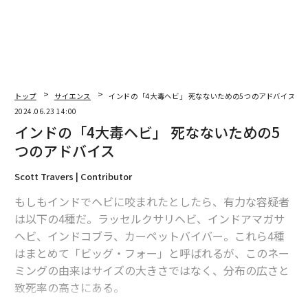
アメリカ
世界保健機関/WHO
ヘルスケア
タグ：
鳥インフルエンザ
健康
食品/食生活
パンデミック
advertisement
トップ
サイエンス
インドの「4大毒ヘビ」 死なないための5つのアドバイス
2024.06.23 14:00
インドの「4大毒ヘビ」 死なないための5
つのアドバイス
Scott Travers | Contributor
もしもインドでヘビに咬まれたとしたら、有力な容疑者
は以下の4種だ。ラッセルクサリヘビ、インドアマガサ
ヘビ、インドコブラ、カーペットバイバー。これら4種
はまとめて「ビッグ・フォー」と呼ばれるが、このネー
ミングの由来はサイズの大きさではなく、分布の広さと
致死率の高さにある。