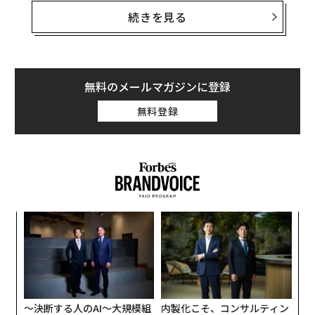
米国では毒ヘビによる咬傷は比較的まれで、死ぬような
続きを見る
ことは少ない。だが、インドとスリランカでは、ビッ
グ・フォーの咬傷による死者が毎年かなりの数に上る。
インドでは年間推定4万6000～6万人が、これら4種の毒
ヘビに咬まれて命を落としている。世界で毒ヘビ咬傷に
無料のメールマガジンに登録
より死亡する人が年間推定8万1000～14万人であること
無料登録
を考えれば、その多さがわかるだろう。
死者数が多い理由はいくつかあるが、主な3つは以下の
通りだ。
1. インドの人口密度とヘビの身近さ
ナ併
“
インドは、国土面積では世界トップクラスではないが、
k」
シ
人口に関しては
2023年に中国を抜き、世界最多となった
ック
グ
〈7
由
。インドの面積は世界の陸地の2.4％にすぎないが、世界
ャ
人口の17.7％以上がこの国に住んでいる。
ト
リア
〜決断する人のAI〜大規模組
内製化こそ、コンサルティン
UM