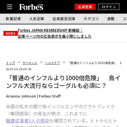
会員登録
ログイン
新着記事
人気記事
会員限定記事
カテゴリ
連載
コ
Forbes JAPAN MEMBERSHIP 新機能｜
NEWS
記事ページ内の広告表示を最小限にしました
トップ
サイエンス
ヘルスケア
「普通のインフルより1000倍危険」 鳥
2024.06.26 09:30
「普通のインフルより1000倍危険」 鳥イ
ンフル大流行ならゴーグルも必須に？
Arianna Johnson | Forbes Staff
米国の乳牛の間で鳥インフルエンザのアウトブレイク
（集団感染）の発生が続き、これまでに
酪農従事者3人の感染
も確認されている。ヒトからヒト