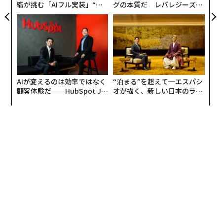
織が挑む「AIフル実装」“使
グの本質だ レバレジーズが
う”企業から“動く”企業へ【N
実践する、次世代ファームの
TTドコモビジネス×PwC】
全貌
AIが変えるのは効率ではなく
“泊まる”を超えて─エスパシ
顧客体験だ──HubSpot Ja
オが描く、新しい日本のラグ
panが語る「Grow Better」
ジュアリー（中編）
な組織のつくり方