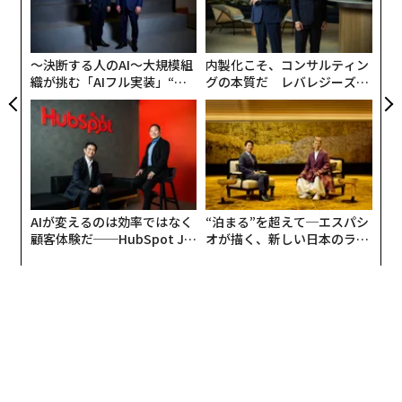
由
米コロンビア大学の感染症専門家で疫学者のジェシカ・
ャ
ジャストマンによると、鳥インフルウイルスは空気感染
ト
リア
や、ウイルスに感染した表面との接触を通じて動物から
〜決断する人のAI〜大規模組
内製化こそ、コンサルティン
UM
ヒトへうつる可能性がある。ただ、詳しい感染経路は未
織が挑む「AIフル実装」“使
グの本質だ レバレジーズが
解明だ。
う”企業から“動く”企業へ【N
実践する、次世代ファームの
TTドコモビジネス×PwC】
全貌
AIが変えるのは効率ではなく
“泊まる”を超えて─エスパシ
顧客体験だ──HubSpot Ja
オが描く、新しい日本のラグ
panが語る「Grow Better」
ジュアリー（中編）
な組織のつくり方