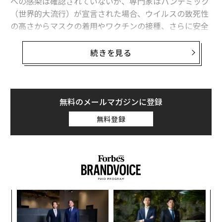
への感染は確認されていないが、専門家はパンデミック
（世界的大流行）が宣言された場合、ウイルスの致死性
の高さからマスクの着用やワクチンの接種、さらに安全
ゴーグルの装着といった予防対策が必須になると警鐘を
鳴らす。
続きを見る
「いつ起こるかの問題」
米疾病対策センター（CDC）はフォーブスの取材に、H5
無料のメールマガジンに登録
N1型鳥インフルエンザウイルスへのヒトや動物の曝露
（ばくろ）を監視し、状況を注意深く見守っていると述
無料登録
べる一方、「現時点で公衆衛生上のリスクは低い」との
認識を示した。
ヒトが鳥インフルウイルスに感染するのはまれだが、感
染例は通常、
ウイルスに感染した家禽と接触した場合
に
生じている。ヒトからヒトへ感染した例はこれまでのと
ナ併
“
ころ確認されていない。
k」
シ
ック
グ
〈7