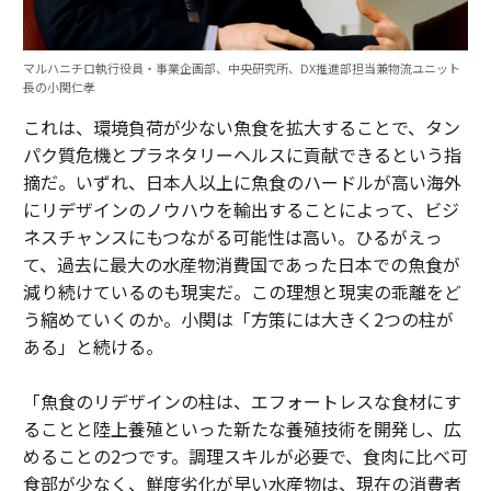
マルハニチロ執行役員・事業企画部、中央研究所、DX推進部担当兼物流ユニット
長の小関仁孝
これは、環境負荷が少ない魚食を拡大することで、タン
パク質危機とプラネタリーヘルスに貢献できるという指
摘だ。いずれ、日本人以上に魚食のハードルが高い海外
にリデザインのノウハウを輸出することによって、ビジ
ネスチャンスにもつながる可能性は高い。ひるがえっ
て、過去に最大の水産物消費国であった日本での魚食が
減り続けているのも現実だ。この理想と現実の乖離をど
う縮めていくのか。小関は「方策には大きく2つの柱が
ある」と続ける。
「魚食のリデザインの柱は、エフォートレスな食材にす
ることと陸上養殖といった新たな養殖技術を開発し、広
めることの2つです。調理スキルが必要で、食肉に比べ可
食部が少なく、鮮度劣化が早い水産物は、現在の消費者