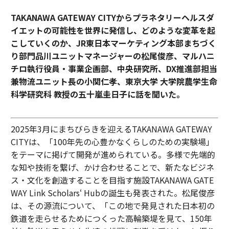
TAKANAWA GATEWAY CITYからプラネタリーヘルスダ
イエットの可能性を世界に発信し、どのような変革を起
こしていくのか、JR東日本マーケティング本部まちづく
り部門品川ユニットマネージャーの松尾俊彦、マルハニ
チロ執行役員・事業企画部、中央研究所、DX推進部担当
兼物流ユニット長の小関仁孝、東京大学 大学院農学生命
科学研究科 教授の五十嵐圭日子に話を聞いた。
2025年3月にまちびらきを迎えるTAKANAWA GATEWAY
CITYは、「100年先の心豊かなくらしのための実験場」
をテーマに掲げて開発が進められている。多様で先端的
な知や技術を繋げ、かけ合わせることで、新たなビジネ
ス・文化を創造することを目指す施設TAKANAWA GATE
WAY Link Scholars‘ Hubの誕生も発表された。松尾俊彦
は、その源流について、「この地で発見された日本初の
鉄道を走らせるためにつくった高輪築堤を見て、150年