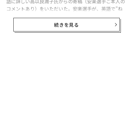
語に詳しい高以良潤子氏からの寄稿（安楽選手ご本人の
コメントあり）をいただいた。安楽選手が、英語で”ね
ばねばする””ひっつく”の意をもつ”sticky”の異名をとる
理由とは。
続きを見る
“スティッキー”Sorato17歳！
アマプラも、ネトフリも。動画サブスクリプションサー
ビスで重視される指標の一つが「スティッキネス」。英
語由来の単語で、”stickiness”というつづりだ。この単
語は”sticky”（ベトベトする、ねばねばする、ひっつい
ている、粘着性のある）の名詞形で、ビジネスにおいて
は
マーケティング用語の一つ
。視聴者や顧客が商品やサ
ービスに惹きつけられている状態を指す。
ネットフリックスでは、ある番組を何分以上顧客が見続
けたかどうかを（その番組の最後まで見なかった場合で
無料のメールマガジンに登録
も）
スティッキネス
という指標に設定し、ビジネス上の