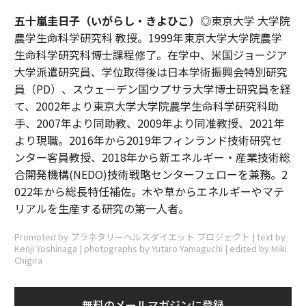
五十嵐圭日子（いがらし・きよひこ）
◎東京大学 大学院
農学生命科学研究科 教授。1999年東京大学大学院農学
生命科学研究科博士課程修了。在学中、米国ジョージア
大学派遣研究員、学位取得後は日本学術振興会特別研究
員（PD）、スウェーデン国ウプサラ大学博士研究員を経
て、2002年より東京大学大学院農学生命科学研究科助
手、2007年より同助教、2009年より同准教授、2021年
より現職。2016年から2019年フィンランド技術研究セ
ンター客員教授、2018年から新エネルギー・産業技術総
合開発機構(NEDO)技術戦略センターフェローを兼務。2
022年から総長特任補佐。木や草からエネルギーやマテ
リアルを生産する研究の第一人者。
Promoted by プラネタリーヘルスダイエット プロジェクト | text by
Kenji Yoshinaga | photographs by Yutaro Yamaguchi | edited by Miki
Chigira
無料のメールマガジンに登録