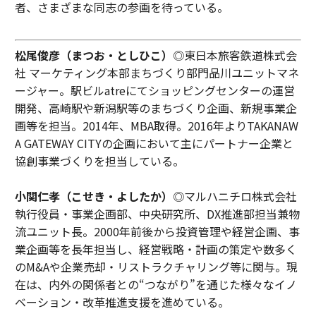
者、さまざまな同志の参画を待っている。
松尾俊彦（まつお・としひこ）
◎東日本旅客鉄道株式会
社 マーケティング本部まちづくり部門品川ユニットマネ
ージャー。駅ビルatreにてショッピングセンターの運営
開発、高崎駅や新潟駅等のまちづくり企画、新規事業企
画等を担当。2014年、MBA取得。2016年よりTAKANAW
A GATEWAY CITYの企画において主にパートナー企業と
協創事業づくりを担当している。
小関仁孝（こせき・よしたか）
◎マルハニチロ株式会社
執行役員・事業企画部、中央研究所、DX推進部担当兼物
流ユニット長。2000年前後から投資管理や経営企画、事
業企画等を長年担当し、経営戦略・計画の策定や数多く
のM&Aや企業売却・リストラクチャリング等に関与。現
在は、内外の関係者との“つながり”を通じた様々なイノ
ベーション・改革推進支援を進めている。