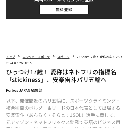
無料登録
トップ
エンタメ・スポーツ
スポーツ
ひっつけ17歳！ 愛称はネトフリの指標
2024.07.26 18:15
ひっつけ17歳！ 愛称はネトフリの指標名
「stickiness」、安楽宙斗パリ五輪へ
Forbes JAPAN 編集部
以下、開催間近のパリ五輪に、スポーツクライミング・
複合種目のボルダー＆リードの日本代表として出場する
安楽宙斗（あんらく・そらと：JSOL）選手に関して、
元アマゾン・ネットフリックス勤務で英語のビジネス用