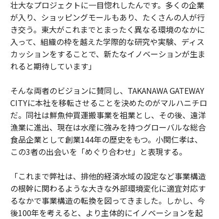
壮大なプロジェクトに一目惚れしたんです。多くの企業
が入り、ショッピングモールもあり、たくさんの人が行
き交う。東大がこれまでとまったく異なる環境のなかに
入って、組織の枠を越えた学際的な研究や実験、ディス
カッションをすることで、新たなイノベーションが生ま
れると期待しています」
そんな両者のビジョンに賛同し、TAKANAWA GATEWAY
CITYに本社を移転させることを決めたのがマルハニチロ
だ。同社は鮮魚仲買運搬事業を祖業とし、その後、遠洋
漁業に進出、現在は水産に強みを持つグローバルな総合
食品企業として創業144年の歴史をもつ。小関仁孝は、
この3者の出会いを「めぐり合わせ」と表現する。
「これまで弊社は、排他的経済水域の設定など事業構造
の根幹に関わるような大きな外部環境変化に適宜対応す
るなかで事業構造の転換を図ってきました。しかし、今
後100年を考えると、より主体的にイノベーションを起