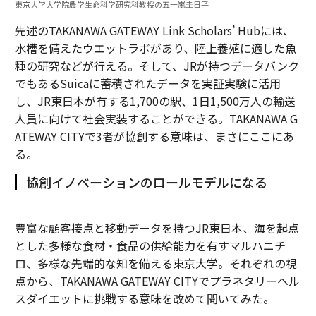
東京大学大学院農学生命科学研究科教授の五十嵐圭日子
先述のTAKANAWA GATEWAY Link Scholars’ Hubには、
水槽を備えたウエットラボがあり、陸上養殖に適した魚
種の研究などが行える。そして、JRが持つデータバンク
でもあるSuicaに蓄積されたデータを実証実験に活用
し、JR東日本が有する1,700の駅、1日1,500万人の輸送
人員に向けて社会実装することができる。TAKANAWA G
ATEWAY CITYで3者が協創する意味は、まさにここにあ
る。
協創イノベーションのロールモデルになる
豊富な顧客接点と移動データを持つJR東日本、海を起点
とした多様な食材・食品の供給能力を有すマルハニチ
ロ、多様な先端的な知を備える東京大学。それぞれの視
点から、TAKANAWA GATEWAY CITYでプラネタリーヘル
スダイエットに挑戦する意味を改めて聞いてみた。