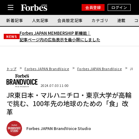
会員登録
ログイン
新着記事
人気記事
会員限定記事
カテゴリ
連載
コ
Forbes JAPAN MEMBERSHIP 新機能｜
NEWS
記事ページ内の広告表示を最小限にしました
トップ
Forbes JAPAN BrandVoice
Forbes JAPAN BrandVoice
JR
2024.07.03 11:00
JR東日本・マルハニチロ・東京大学が高輪
で挑む、100年先の地球のための「食」改
革
Forbes JAPAN BrandVoice Studio