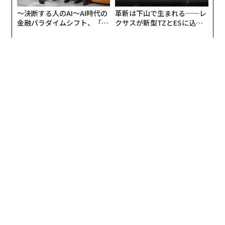
ロシアについて、もはや信頼できない、それどころか、
〜決断する人のAI〜AI時代の
革新は下山で生まれる──レ
あからさまに二枚舌を使っていると結論づけざるを得な
金融パラダイムシフト、「超
クサスが新型TZとESに込め
くなった。アルメニアは今月、ロシア主導の軍事同盟、
個別化」の核心 【MUFG×ウ
た「DISCOVER」の哲学
ェルスナビ×PwC】
集団安全保障条約機構（CSTO）から脱退する方針を明
らかにした。また、軍の装備に関しても、ロシアへの高
い依存度を徐々に下げていこうとしている。
後者は時間がかかりそうだ。2011〜20年、アルメニアは
主要兵器の
94％をロシアから輸入
していた。ロシアから
の兵器購入では割引価格を受けられることも多かった。
アルメニアは2019年、ロシアからSu-30SM戦闘機4機も
取得している。Su-30SMはアルメニア軍運用する航空機
としてはこれまでで最も高度なものである。
アルメニアはインドからの兵器調
次ページ ＞
達も増やしている