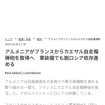
翻訳・編集＝江戸伸禎
2026年9月号発売中
トップ
経済・社会
欧州
アルメニアがフランスからカエサル自走榴弾砲を
2024.06.24 11:30
最新号の購入はこちらから
アルメニアがフランスからカエサル自走榴
弾砲を取得へ 軍装備でも脱ロシア依存進
メンバーシップに登録する
める
Paul Iddon | Contributor
アルメニアは兵器調達先の多角化や軍の再構築を進める
取り組みの一環で、フランスにカエサル自走榴弾砲を発
関連記事
注した。アゼルバイジャンとロシアは非難している。
トラックで駆け回るりゅう弾砲「カエサル」 激戦地でロシア部隊を次々に
撃破
フランスのセバスチャン・ルコルニュ軍事相がX（旧ツ