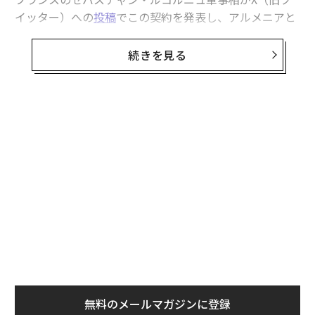
イッター）への
投稿
でこの契約を発表し、アルメニアと
欧州で締め出される中国もセルビアでは大歓迎 習主席の訪問で関係強化
の「防衛関係」で「新たな重要なマイルストーン」にな
ったとたたえた。
続きを見る
アゼルバイジャンによる「ジェノサイド」でアルメニア住民が飢餓 ナゴ
ルノカラバフ紛争
Nous continuons de renforcer notre relation de
戦争で富増やすロシアと周辺国の富豪たち フォーブス長者番付が映す
défense avec l’Arménie.
「特需」の恩恵
経済的に追い詰められた中国、手あたり次第のラブコールも袖にされ
Entretien chaleureux et productif avec mon hom
ologue 🇦🇲
@papikyan_suren
, en marge d’Euros
タグ：
ロシア
フランス
アルメニア
軍事
atory.
Nouveau jalon important avec la signature d'un
contrat pour l’acquisition de canons CAESAR.
advertisement
pic.twitter.com/WT7wpSxo6f
— Sébastien Lecornu (@SebLecornu)
June 18, 2024
無料のメールマガジンに登録