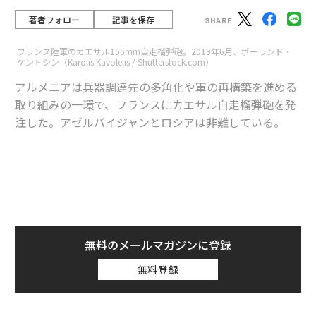
著者フォロー
記事を保存
フランス陸軍のカエサル155mm自走榴弾砲。2019年6月、ポーランド・
ケントシン（Karolis Kavolelis / Shutterstock.com）
アルメニアは兵器調達先の多角化や軍の再構築を進める
取り組みの一環で、フランスにカエサル自走榴弾砲を発
注した。アゼルバイジャンとロシアは非難している。
advertisement
フランスのセバスチャン・ルコルニュ軍事相がX（旧ツ
イッター）への
投稿
でこの契約を発表し、アルメニアと
の「防衛関係」で「新たな重要なマイルストーン」にな
無料のメールマガジンに登録
ったとたたえた。
無料登録
Nous continuons de renforcer notre relation de
défense avec l’Arménie.