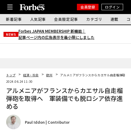
会員登録
ログイン
新着記事
人気記事
会員限定記事
カテゴリ
連載
コ
Forbes JAPAN MEMBERSHIP 新機能｜
NEWS
記事ページ内の広告表示を最小限にしました
トップ
経済・社会
欧州
アルメニアがフランスからカエサル自走榴弾砲を
2024.06.24 11:30
アルメニアがフランスからカエサル自走榴
弾砲を取得へ 軍装備でも脱ロシア依存進
める
Paul Iddon | Contributor