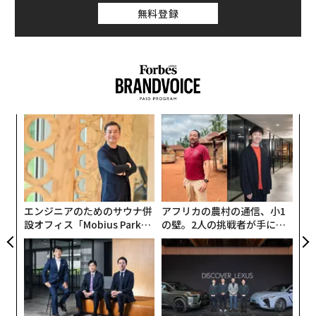
アゼルバイジャンとロシアはさっそく反発した。アゼル
無料登録
バイジャン国防省は声明で、アルメニアへのカエサル売
却はこの地域での「フランスの挑発的な行動のさらなる
証拠」だと主張した。ロシア外務省のマリア・ザハロワ
報道官も、フランスは「南コーカサスで新たな武力衝突
をあおっている」と非難した。
キ
「
アルメニアにとって、2020年代はすでに厳しい試練の10
か。
─
年になっている。2020年、アゼルバイジャンが、自国の
キャ
ら
“
R S
国境線内にあり、アルメニア系住民が多数を占めていた
シ
ナゴルノ・カラバフ地域の奪還をめざす攻撃作戦を始
グ
め、6週間の戦いでアルメニア軍に決定的な軍事的打撃
エンジニアのためのサウナ併
アフリカの農村の通信、小1
を与えた。死者は双方の合計で
およそ6000人
にのぼっ
設オフィス「Mobius Park」
の壁。2人の挑戦者が手にし
た。さらに2023年9月、アゼルバイジャンは24時間の電
がオープン──タマディック
た「次なる武器」
が健康経営を徹底する理由
撃的な作戦でナゴルノ・カラバフ全域を手中に収め、住
民12万人がアルメニアに逃れることになった。
アルメニアは、伝統的な支援国で防衛協定も結んでいる