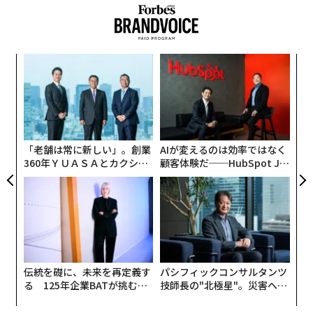
Entretien chaleureux et productif avec mon hom
ologue 🇦🇲
@papikyan_suren
, en marge d’Euros
atory.
模組
“
“使
オ
【N
ジ
Nouveau jalon important avec la signature d'un
挑
C】
contrat pour l’acquisition de canons CAESAR.
よっ
PA
pic.twitter.com/WT7wpSxo6f
— Sébastien Lecornu (@SebLecornu)
「老舗は常に新しい」。創業
AIが変えるのは効率ではなく
360年ＹＵＡＳＡとカクシン
顧客体験だ──HubSpot Ja
June 18, 2024
CEO田尻望が語る、AIを超え
panが語る「Grow Better」
る人の価値
な組織のつくり方
アゼルバイジャンとロシアはさっそく反発した。アゼル
バイジャン国防省は声明で、アルメニアへのカエサル売
却はこの地域での「フランスの挑発的な行動のさらなる
証拠」だと主張した。ロシア外務省のマリア・ザハロワ
報道官も、フランスは「南コーカサスで新たな武力衝突
伝統を礎に、未来を再定義す
パシフィックコンサルタンツ
る 125年企業BATが挑むス
技師長の"北極星"。災害への
をあおっている」と非難した。
モークレスな未来
無力感を乗り越え見つけた、
防災一筋20年の答え