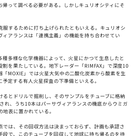
ち帰って調べる必要がある。しかしキュリオシティにそ
克服するために打ち上げられたともいえる。キュリオシ
ヴィアランスは「連携主義」の機能を持ち合わせてい
。多種多様な化学機器によって、火星にかつて生息したと
割を果たしている。地下レーダー「RIMFAX」で深度10
「MOXIE」では火星大気中の二酸化炭素から酸素を生
代に予定する有人火星探査の下準備といえる。
けるとドリルで掘削し、そのサンプルをチューブに格納
入され、うち10本はパーサヴィアランスの機底からウミガ
の地表に置かれている。
点では、その回収方法は決まっておらず、計画も承認さ
手段で、このチューブを回収して地球に持ち帰るのを待