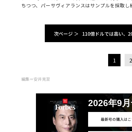
ちつつ、パーサヴィアランスはサンプルを採取し
次ページ ＞
110億ドルでは高い、2
1
編集＝安井克至
2026年9
最新号の購入はこ