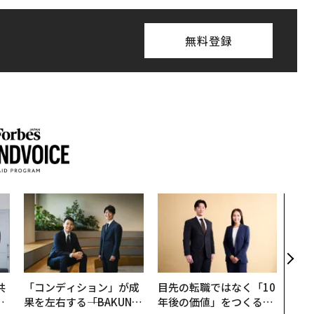
無料登録
エン
ナ併
s 
タマ
を徹
共
「コンディション」が成
目先の転職ではなく「10
OR
果を左右する――「BAKUN
年後の価値」をつくる─