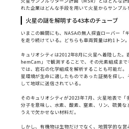
火星サンプルリターン計画（MSR）とはどんな
れた企業はどんな手段を用いて火星からサンプル
火星の謎を解明する43本のチューブ
いまこの瞬間にも、NASAの無人探査ローバー「
を走り続けている。どちらも車両質量は約1トン
キュリオシティは2012年8月に火星へ着陸した
hemCam」で観測することで、その元素組成まで
では、岩石の化学組成を解析することも可能だ。
星環境が生命に適したものであった証拠を探し、
して地球に送信されている。
そのキュリオシティが2023年7月、火星地表で
分子を意味し、水素、酸素、窒素、リン、硫黄な
うえで欠かせない材料だ。
しかし、有機物は生物だけでなく、地質学的な営