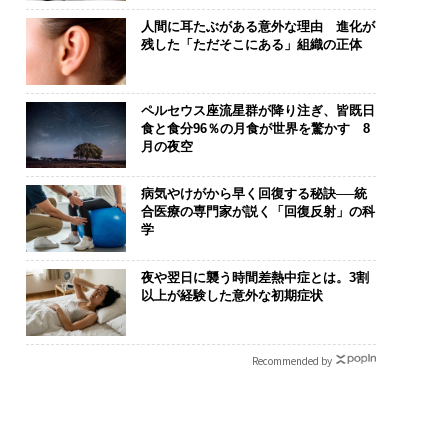
人間に耳たぶがある意外な理由 進化が
残した「ただそこにある」組織の正体
ペルセウス座流星群が降り注ぎ、皆既日
食と食分96％の月食が世界を驚かす 8
月の夜空
病気やけがから早く回復する秘訣──統
合医療の専門家が説く「回復反射」の科
学
夜や翌日に襲う時間差熱中症とは。3割
以上が経験した意外な初期症状
Recommended by