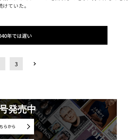
続けていた。
040年では遅い
2
3
月号発売中
ちらから