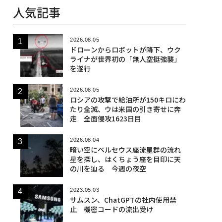
人気記事
2026.08.05
ドローンからロボットが降下、ウク
ライナが世界初の「無人空挺強襲」
を遂行
2026.08.05
ロシアの攻撃で給油所が150キロにわ
たり全滅、ウは米国の引き寄せに奔
走 全面侵攻1623日目
2026.08.04
暗い空にペルセウス座流星群の流れ
星を探し、はくちょう座を目印に天
の川を辿る 今週の夜空
2023.05.03
サムスン、ChatGPTの社内使用禁
止 機密コードの流出受け