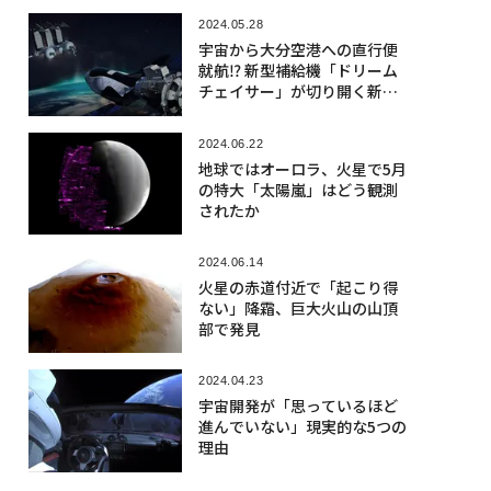
2024.05.28
宇宙から大分空港への直行便
就航⁉ 新型補給機「ドリーム
チェイサー」が切り開く新航
路
2024.06.22
地球ではオーロラ、火星で5月
の特大「太陽嵐」はどう観測
されたか
2024.06.14
火星の赤道付近で「起こり得
ない」降霜、巨大火山の山頂
部で発見
2024.04.23
宇宙開発が「思っているほど
進んでいない」現実的な5つの
理由