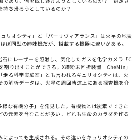
計画であり、何を成し遂げようとしているのか？ 選定さ
を持ち帰ろうとしているのか？
キュリオシティ」と「パーサヴィアランス」は火星の地表
。ほぼ同型の姉妹機だが、搭載する機器に違いがある。
。岩石にレーザーを照射し、気化したガスを化学カメラ「C
を割り出すことができる。X線粉末回折装置「CheMin」
「走る科学実験室」とも言われるキュリオシティは、火
その解析データは、火星の周回軌道上にある探査機を介
「多様な有機分子」を発見した。有機物とは炭素でできた
どの元素を含むことが多い。どれも生命のカラダを作る
みによっても生成される。その違いをキュリオシティの