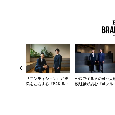
「コンディション」が成
〜決断する人のAI〜大
果を左右する――「BAKUN
模組織が挑む「AIフル
E」のTENTIALが支える
装」“使う”企業から“
「挑戦者の明日」
く”企業へ【NTTドコ
ビジネス×PwC】