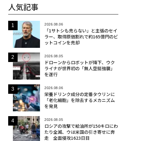
人気記事
2026.08.06
「1サトシも売らない」と主張のセイ
ラー、取得原価割れで約165億円のビ
ットコインを売却
2026.08.05
ドローンからロボットが降下、ウク
ライナが世界初の「無人空挺強襲」
を遂行
2026.08.06
栄養ドリンク成分の定番タウリンに
「老化細胞」を除去するメカニズム
を発見
2026.08.05
ロシアの攻撃で給油所が150キロにわ
たり全滅、ウは米国の引き寄せに奔
走 全面侵攻1623日目