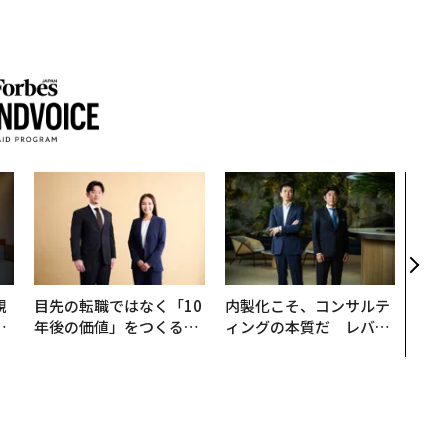
挑戦
創に
QAI
規
目先の転職ではなく「10
内製化こそ、コンサルテ
実
年後の価値」をつくる─
ィングの本質だ レバレ
動
─アサインの長期伴走型
ジーズが実践する、次世
モ
支援とは
代ファームの全貌