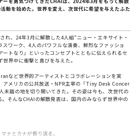
を勇気づけてきたCHAIは、2024年3月をもって解散
の活動を始めた。世界を変え、次世代に希望を与えたふた
30」に選出され、24年3月に解散した4人組“ニュー・エキサイト・
ーラスワーク、4人のパワフルな演奏、鮮烈なファッショ
はアートなり」といったコンセプトとともに伝えられるセ
ず世界中に衝撃と喜びを与えた。
n Duranなど世界的アーティストとコラボレーションを実
カの公共放送・NPR主宰の「Tiny Desk Concer
前人未踏の地を切り開いてきた。その姿は今も、次世代の
。そんなCHAIの解散発表は、国内のみならず世界中の
いて、マナとカナが振り返る。