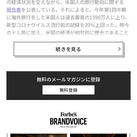
の経済状況を交えながら、米国人の旅行動向に関する
報告書
を公表している。それによると、今年第1四半期
に海外旅行をした米国人は過去最高の1590万人に上り、
新型コロナウイルス流行前の記録を20％上回った。昨今
のドル高に加え、米国の経済が相対的に健全であること
から、経済学者は米国人の海外旅行需要が衰える兆しは
ないとみている。
続きを見る
カース・マルツゥ（Getty Images）
世界で最も危険なチーズといわれる。熟成段階にあるこ
今回の調査では、米国人の休暇の行き先や理由のほか、
の地方原産の羊乳のチーズ、ペコリーノ・サルドの外皮
現地でどの程度価格を気にするのかについて明らかにし
を取り、チーズバエに卵を産み付けさせた後に密封。そ
ている。例えば、「没入的で有意義な」体験をするため
無料のメールマガジンに登録
の中でかえったチーズバエの幼虫がチーズを食べ、排せ
に、旅行の日程がこれまでの平均4日から5日に延びてい
無料登録
つすることで発酵が進むと、強い香りと柔らかい食感が
ることが判明した。
特徴のカース・マルツゥが出来上がる。
マスターカード経済研究所のミシェル・マイヤー主任エ
焼きたてのパンとサルデーニャワイン「カンノナウ」と
コノミストは、消費者に経験や体験を経済価値として提
よく合うとされるサルデーニャの「伝統食」だが、うじ
供する経験経済では、消費者はおおむね価格に寛容で、
虫もいっしょに食べてしまうことに、健康上のリスクが
物質的な商品より体験のために支出していると説明。実
あると聞いて驚く人はいないだろう。世界の大半の地域