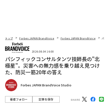
トップ
Forbes JAPAN BrandVoice
Forbes JAPAN BrandVoice
パシ
2026.08.04 16:00
パシフィックコンサルタンツ技師長の"北
極星"。災害への無力感を乗り越え見つけ
た、防災一筋20年の答え
Forbes JAPAN BrandVoice Studio
著者フォロー
記事を保存