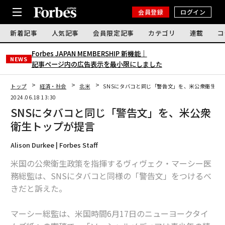
会員登録
ログイン
新着記事
人気記事
会員限定記事
カテゴリ
連載
コ
Forbes JAPAN MEMBERSHIP 新機能｜
NEWS
記事ページ内の広告表示を最小限にしました
トップ
経済・社会
北米
SNSにタバコと同じ「警告文」を、米公衆衛生ト
2024.06.18 13:30
SNSにタバコと同じ「警告文」を、米公衆
衛生トップが提言
Alison Durkee | Forbes Staff
米国の公衆衛生政策を指揮するヴィヴェク・マーシー医
務総監は、SNSにタバコと同様の「警告文」をつけるべ
きだと訴えた。
マーシー総監は、米国時間6月17日のニューヨークタイ