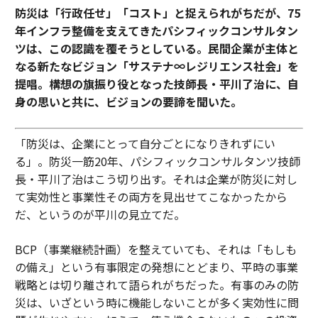
防災は「行政任せ」「コスト」と捉えられがちだが、75
年インフラ整備を支えてきたパシフィックコンサルタン
ツは、この認識を覆そうとしている。民間企業が主体と
なる新たなビジョン「サステナ∞レジリエンス社会」を
提唱。構想の旗振り役となった技師長・平川了治に、自
身の思いと共に、ビジョンの要諦を聞いた。
「防災は、企業にとって自分ごとになりきれずにい
る」。防災一筋20年、パシフィックコンサルタンツ技師
長・平川了治はこう切り出す。それは企業が防災に対し
て実効性と事業性その両方を見出せてこなかったから
だ、というのが平川の見立てだ。
BCP（事業継続計画）を整えていても、それは「もしも
の備え」という有事限定の発想にとどまり、平時の事業
戦略とは切り離されて語られがちだった。有事のみの防
災は、いざという時に機能しないことが多く実効性に問