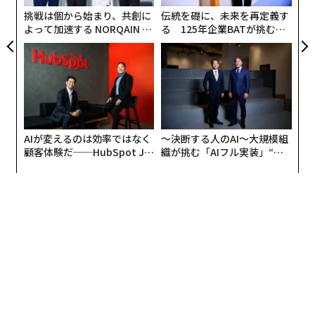
ェ
挑戦は個から始まり、共創に
伝統を礎に、未来を再定義す
よって加速する NORQAIN JA
る 125年企業BATが挑むス
PAN 特別座談会
モークレスな未来
AIが変えるのは効率ではなく
〜決断する人のAI〜大規模組
顧客体験だ──HubSpot Ja
織が挑む「AIフル実装」“使
panが語る「Grow Better」
う”企業から“動く”企業へ【N
な組織のつくり方
TTドコモビジネス×PwC】