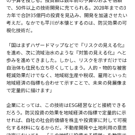
で、50件以上の技術開発に充てられる。2028年までの3
カ年で合計35億円の投資を見込み、開発を加速させたい
考えだ。なかでも平川が本懐とするのは、防災効果の可
視化技術だ。
「国はまずハザードマップなどで『リスクの見える化』
を進め、次に流域治水のような『対策の見える化』へと
歩みを進めてきました。しかし、リスクを示すだけでは
自治体も住民も立ち尽くしてしまう。人的・物的な被害
軽減効果だけでなく、地域総生産や税収、雇用といった
地域経済の指標も合わせて示すことで、未来の発展像ま
で定量的に描けます」
企業にとっては、この技術はESG経営などと接続できる
だろう。防災投資の効果を地域経済の指標で定量的に示
せれば、自社の社会的価値を株主や投資家に対して可視
化する材料になるからだ。不動産開発や土地利用の意思
決定においても、「この地域に投資する根拠」を数字で