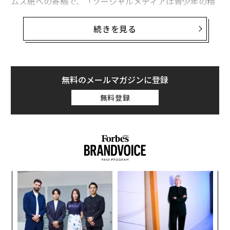
ムズ紙への寄稿で、「ソーシャルメディアは青少年の精
神衛生に重大な悪影響を及ぼす可能性がある」という警
告ラベルを各プラットフォームに貼ることを義務付ける
続きを見る
べきだと主張した。
このラベルは、タバコ製品に義務付けられているものと
同様のものになるという。マーシー総監は、SNSにタバ
無料のメールマガジンに登録
コ製品と同様の警告ラベルを貼ることで「人々の意識を
無料登録
高め、行動を変えることができる」という研究結果や、
警告ラベルによって親が子どものSNS利用を監視したり
制限したりするようになる可能性があるとする調査結果
があることを指摘した。
革
ク
た「
〜
金
個