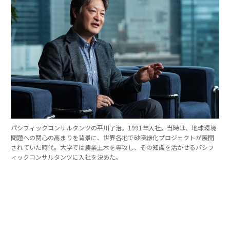
パシフィックコンサルタンツの平川了治。1991年入社。当時は、地球環境
問題への関心の高まりを背景に、世界各地で砂漠緑化プロジェクトが展開
されていた時代。大学では農業土木を専攻し、その知識を活かせるパシフ
ィックコンサルタンツに入社を決めた。
「防災は10点ずつを積み重ねる」。技師長の原
点
これほど広いビジョンを語れる平川とは、いったいどん
な人物なのか。そのキャリアをたどると、日本の防災史