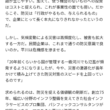
題が生じやすい。加えて、使う機会のないものへの投資
はコストと捉えられ、これが事業性の面でも弱い。だか
らこそ、防災は「行政がやるもの、与えられるもの」
で、企業にとって長く本丸になりきれなかったというの
だ。
しかし、気候変動による災害は高頻度化し、被害も拡大
する一方だ。民間企業は、これまで通りの防災意識で良
いのか。平川は危機感を滲ませる。
「20年前くらいから国が管理する一級河川でも氾濫が頻
発するようになりましたが、今や、災害の激甚化が長年
かけて積み上げてきた防災対策のスピードを上回ってい
るのです」
求められるのは、防災を捉える価値観の刷新だ。創立75
年、幅広い分野のインフラ整備を支えてきた社会インフ
ラサービスのプロ集団、パシフィックコンサルタンツが