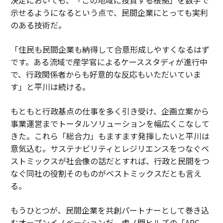
示せるようになるという点で、民間企業にとっても実利
のある技術だ。
「住民も民間企業も納得して合意形成しやすくなるはず
です。ある流域で産学官によるケーススタディが進行中
で、行政関係者からも好意的な反応もいただいていま
す」と平川は続ける。
もともと行政基点の仕事を多く引き受け、企画立案から
事業運営までトータルソリューションを幅広くこなして
きた。これら「総合力」もますます発揮したいと平川は
意気込む。サステナビリティとレジリエンスをつなぐベ
ストミックスが社会像の話だとすれば、行政と民間をつ
なぐ同社の役割そのものがベストミックスだとも言え
る。
もうひとつが、民間企業を共創パートナーとして巻き込
むオープンイノベーションだ。虎ノ門ヒルズの「ARC