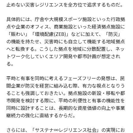
止めない災害レジリエンスを全方位で追求するものだ。
具体的には、庁舎や大規模スポーツ施設といった行政拠
点や企業のオフィス、商業施設といった経済拠点施設に
「賑わい」「環境配慮(ZEB)」などに加えて、「防災」
の機能を持たせ、災害時にも自立して機能する地域拠点
へと転換する。こうした拠点を地域に分散配置し、ネッ
トワーク化していくエリア開発や都市計画が想定され
る。
平時と有事を同時に考えるフェーズフリーの発想は、民
間企業が防災を経営に組み込む際、有力な視点となりう
ることも強調しておきたい。拠点施設の新設・移転や都
市開発を検討する際に、平時の利便性と有事の機能性を
同時に設計することは、長期的な資産価値の向上や事業
継続力の強化に直結するからだ。
さらには、「サステナ∞レジリエンス社会」の実現にお