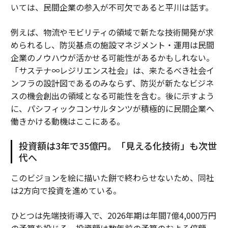
いては、民間企業の参入が不可欠であると平川は話す。
例えば、物流やモビリティの領域で新たな技術開発が求
められるし、防災基点の施設マネジメント・運用は民間
企業のノウハウが活かせる可能性があるかもしれない。
「サステナ∞レジリエンス社会」は、来たるべき社会イ
ンフラの設計図であるのみならず、防災が新たなビジネ
スの機会創出の領域となる可能性を含む。後に示すよう
に、パシフィックコンサルタンツが積極的に民間企業へ
働きかける動機はここにある。
投資額は3年で35億円。「見える化技術」も次世
代へ
このビジョンを絵に描いた餅で終わらせないため、同社
は2方向で投資を進めている。
ひとつは先端技術導入で、2026年期は年間7億4,000万円
の予算を投じる。投資額は数年前の予算のおよそ倍額