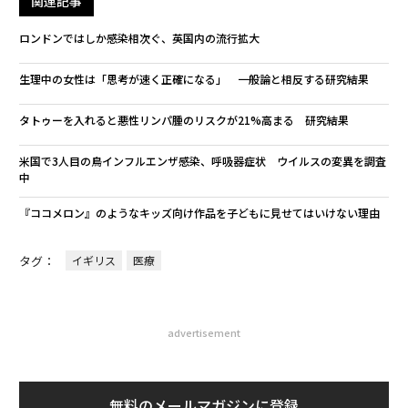
関連記事
ロンドンではしか感染相次ぐ、英国内の流行拡大
生理中の女性は「思考が速く正確になる」 一般論と相反する研究結果
タトゥーを入れると悪性リンパ腫のリスクが21%高まる 研究結果
米国で3人目の鳥インフルエンザ感染、呼吸器症状 ウイルスの変異を調査
中
『ココメロン』のようなキッズ向け作品を子どもに見せてはいけない理由
タグ：
イギリス
医療
advertisement
無料のメールマガジンに登録