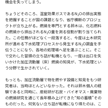
機会を失ってしまう。
ちょうどそのころ、温室効果ガスであるN
Oの排出実態
2
を把握することが国の課題となり、省庁横断のプロジェ
クトが立ち上がる。燃焼を専門とする鈴木は、化石燃料
の燃焼から排出されるN
O量を測る役割が割り当てられ
2
た。この任務がほどなく一段落すると、今度は土木研究
所が進める下水処理プロセスから発生するN
O調査を手
2
伝うことになり、各地の処理場へ足を運ぶことに。そこ
で交わした冒頭の立ち話が転機となり、一度は出口を失
いかけた加圧流動層（床）燃焼の知見が、下水処理とい
う分野で生かされていく。
もっとも、加圧流動層で物を燃やす設備と知見をもつ研
究者は、当時ほとんどいなかった。それは鈴木個人の経
験であると同時に、産総研が石炭・バイオマス・廃棄物
の燃焼研究を通じて長年積み上げてきた“知の蓄積”その
ものだった。何気ない立ち話が転機になり得たのは、こ