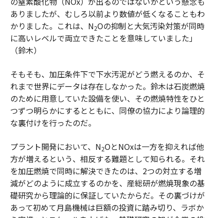
の窒素酸化物（NOx）が出るのではないかという懸念も
ありましたが、むしろ以前より数値が低くなることもわ
かりました。これは、N
Oの抑制と大気汚染対策が同時
2
に高いレベルで両立できたことを意味していました」
（鈴木）
そもそも、加圧条件下で下水汚泥がどう燃えるのか、そ
れまで世界にデータは存在しなかった。鈴木は石炭燃焼
のために用意していた設備を使い、その燃焼特性をひと
つずつ明らかにするとともに、同僚の協力により論理的
な裏付けを行ったのだ。
プラント開発において、N
OとNOxは一方を抑えれば他
2
方が増えるという、相反する難題として知られる。それ
を加圧燃焼で同時に解決できたのは、2つの対立する増
減がどのように成立するのかを、産総研が燃焼現象の基
礎研究から理論的に保証していたからだ。その裏づけが
あって初めて月島機械は巨額の投資に踏み切り、ラボか