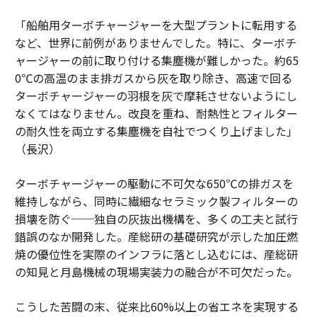
「船舶用ターボチャージャーを大型プラントに転用する
など、世界に前例がありませんでした。特に、ターボチ
ャージャーの前に取り付ける集塵機が難しかった。約65
0℃の高温のまま排ガスから灰を取り除き、高速で回る
ターボチャージャーの羽根を灰で摩耗させないようにし
なくてはなりません。改良を重ね、耐熱性とフィルター
の耐久性を両立する集塵機を自社でつくり上げました」
（長沢）
ターボチャージャーの駆動に不可欠な650℃の排ガスを
維持しながら、同時に繊細なセラミック製フィルターの
損壊を防ぐ──独自の灰抜出機構を、多くの工夫と試行
錯誤のなか開発した。産総研の基礎研究が示した加圧燃
焼の優位性を実際のインフラに落とし込むには、産総研
の知見と月島機械の現場実装力の融合が不可欠だった。
こうした苦闘の末、従来比60%以上の省エネを実現する