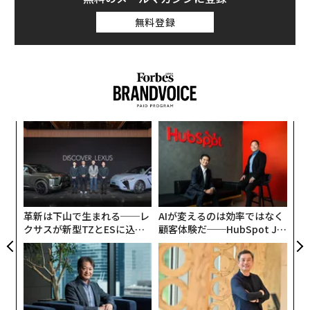
無料登録
ィン
な
ズが
術
ムの
た
年後
挑
ア
サイ
よっ
PA
革新は下山で生まれる──レ
AIが変えるのは効率ではなく
クサスが新型TZとESに込め
顧客体験だ──HubSpot Ja
た「DISCOVER」の哲学
panが語る「Grow Better」
な組織のつくり方