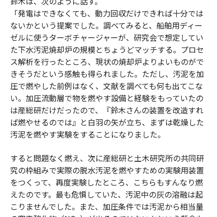
鈴木は、次のように話す。
「発電はできなくても、動力回収だけできれば十分では
ないかという提案でした。調べてみると、船舶用ディー
ゼルに使うターボチャージャーが、研究会で想定してい
た下水汚泥焼却炉の規模とちょうどマッチする。プロセ
ス解析を行ったところ、現状の焼却炉よりよいものがで
きそうだという感触も得られました。ただし、汚泥を加
圧で燃やした前例はなく、文献を調べても何も出てこな
い。加圧流動層で物を燃やす設備と経験をもっていたの
は産総研だけだったので、『鈴木さんの装置を改造すれ
ば燃やせるのでは』と白羽の矢が立ち、まずは乾燥した
汚泥を燃やす実験をすることになりました。
すると問題なく燃え、次に産総研と土木研究所の共同研
究の枠組みで実際の脱水汚泥を燃やすための実験用装置
をつくって、再度実験したところ、こちらもすんなり燃
えたのです。最も危惧していた、汚泥中の灰の溶融は起
こりませんでした。また、加圧条件では汚泥から相当量