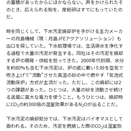
の蓄積があったからにほかならない。声をかけられたそ
のとき、応えられる知を、産総研はすでにもっていたの
だ。
時を同じくして、下水汚泥焼却炉を手がける主力メーカ
ーの月島機械（現：月島JFEアクアソリューション）も
出口を探していた。下水処理場では、生活排水を浄化す
る過程で大量の汚泥が発生する。同社はその汚泥を焼却
する炉の開発・供給を担ってきた。2000年代初頭、水分
を約80%も含む下水汚泥は、炉の底に敷いた砂を空気で
吹き上げて“流動”させた高温の砂の中で燃やす「気泡式
流動床炉」方式が主流だった。ただし、この焼却には2
つの課題があった。ひとつは、大量の砂を流動させ続け
る送風に莫大な電力を使うこと。もうひとつは、焼却時
にCO
の約300倍の温室効果があるN
Oが出ることだ。
2
2
下水汚泥の焼却処分では、下水汚泥はバイオマスとして
扱われる。そのため、汚泥を燃焼した際のCO
は温室効
2