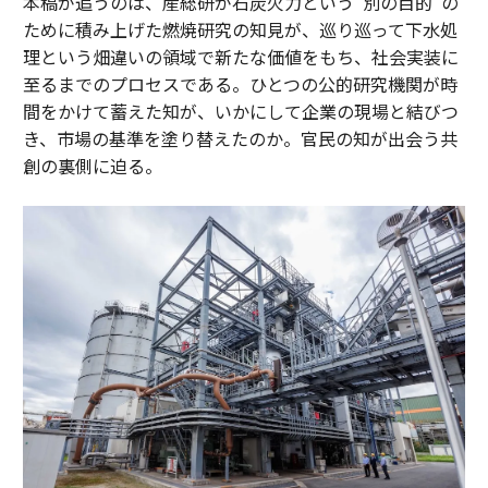
本稿が追うのは、産総研が石炭火力という“別の目的”の
ために積み上げた燃焼研究の知見が、巡り巡って下水処
理という畑違いの領域で新たな価値をもち、社会実装に
至るまでのプロセスである。ひとつの公的研究機関が時
間をかけて蓄えた知が、いかにして企業の現場と結びつ
き、市場の基準を塗り替えたのか。官民の知が出会う共
創の裏側に迫る。