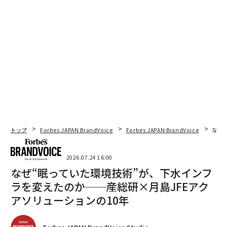
トップ
Forbes JAPAN BrandVoice
Forbes JAPAN BrandVoice
なぜ
2026.07.24 16:00
なぜ“眠っていた環境技術”が、下水インフ
ラを変えたのか──産総研×月島JFEアク
アソリューションの10年