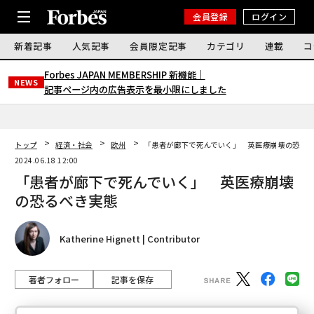
会員登録
ログイン
新着記事
人気記事
会員限定記事
カテゴリ
連載
コ
Forbes JAPAN MEMBERSHIP 新機能｜
NEWS
記事ページ内の広告表示を最小限にしました
トップ
経済・社会
欧州
「患者が廊下で死んでいく」 英医療崩壊の恐る
2024.06.18 12:00
「患者が廊下で死んでいく」 英医療崩壊
の恐るべき実態
Katherine Hignett | Contributor
著者フォロー
記事を保存