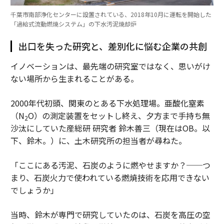
千葉市南部浄化センターに設置されている、2018年10月に運転を開始した
「過給式流動燃焼システム」の下水汚泥焼却炉
出口を失った研究と、差別化に悩む企業の共創
イノベーションは、最先端の研究室ではなく、思いがけ
ない場所から生まれることがある。
2000年代初頭、関東のとある下水処理場。亜酸化窒素
（N
O）の測定装置をセットし終え、夕方まで手持ち無
2
沙汰にしていた産総研 研究者 鈴木善三（現在はOB。以
下、鈴木。）に、土木研究所の担当者が尋ねた。
「ここにある汚泥、石炭のように燃やせますか？──つ
まり、石炭火力で使われている燃焼技術を応用できない
でしょうか」
当時、鈴木が専門で研究していたのは、石炭を高圧の空