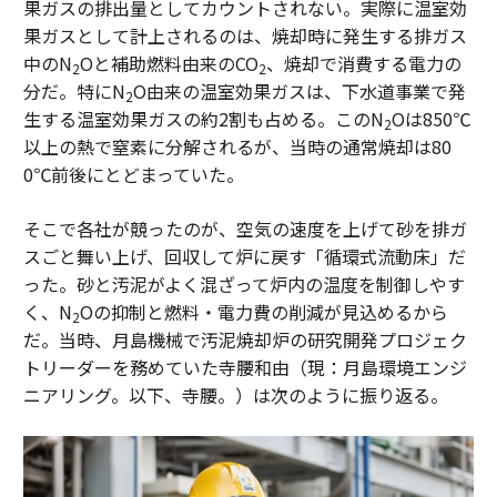
果ガスの排出量としてカウントされない。実際に温室効
果ガスとして計上されるのは、焼却時に発生する排ガス
中のN
Oと補助燃料由来のCO
、焼却で消費する電力の
2
2
分だ。特にN
O由来の温室効果ガスは、下水道事業で発
2
生する温室効果ガスの約2割も占める。このN
Oは850℃
2
以上の熱で窒素に分解されるが、当時の通常焼却は80
0℃前後にとどまっていた。
そこで各社が競ったのが、空気の速度を上げて砂を排ガ
スごと舞い上げ、回収して炉に戻す「循環式流動床」だ
った。砂と汚泥がよく混ざって炉内の温度を制御しやす
く、N
Oの抑制と燃料・電力費の削減が見込めるから
2
だ。当時、月島機械で汚泥焼却炉の研究開発プロジェク
トリーダーを務めていた寺腰和由（現：月島環境エンジ
ニアリング。以下、寺腰。）は次のように振り返る。