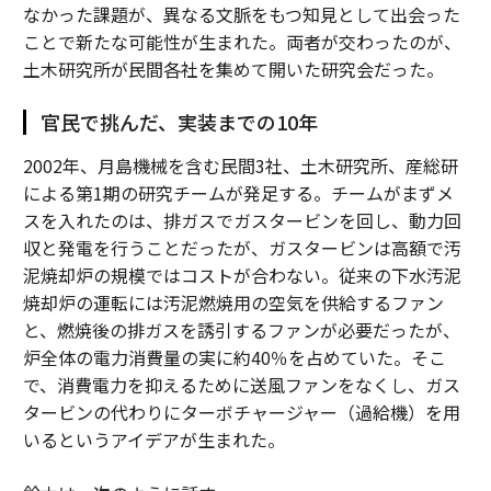
なかった課題が、異なる文脈をもつ知見として出会った
ことで新たな可能性が生まれた。両者が交わったのが、
土木研究所が民間各社を集めて開いた研究会だった。
官民で挑んだ、実装までの10年
2002年、月島機械を含む民間3社、土木研究所、産総研
による第1期の研究チームが発足する。チームがまずメ
スを入れたのは、排ガスでガスタービンを回し、動力回
収と発電を行うことだったが、ガスタービンは高額で汚
泥焼却炉の規模ではコストが合わない。従来の下水汚泥
焼却炉の運転には汚泥燃焼用の空気を供給するファン
と、燃焼後の排ガスを誘引するファンが必要だったが、
炉全体の電力消費量の実に約40％を占めていた。そこ
で、消費電力を抑えるために送風ファンをなくし、ガス
タービンの代わりにターボチャージャー（過給機）を用
いるというアイデアが生まれた。