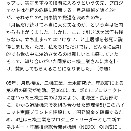
ップし、実証を重ねる段階に入ろうという矢先、プロジ
ェクトは存続の危機に直面する。月島機械を除く2社
が、それぞれの社内事情で撤退を決めたのだ。
「月島だけ続けて本当に大丈夫なのか、という声は社内
からも上がりました。しかし、ここで引き返せば何も残
らない。立ち止まってはいけない、と上層部を必死に説
得しました。ただ、私たち1社だけでは、どんなに画期
的でも世の中に浸透させるのは難しいとも感じていた。
そこで、知り合いがいた同業の三機工業さんに声を掛
け、賛同してもらえることになりました」（寺腰）
05年、月島機械、三機工業、土木研究所、産総研による
第2期の研究が始動。翌06年には、新たにプロジェクト
に加わった三機工業の尽力により、北海道・長万部町
に、炉から過給機までを組み合わせた処理量5t/日のパイ
ロット実証プラントを建設した。開発資金を確保するた
め、4社は三機工業をプロジェクトリーダーとして新エ
ネルギー・産業技術総合開発機構（NEDO）の助成にも