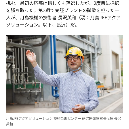
挑む。最初の応募は惜しくも落選したが、2度目に採択
を勝ち取った。第2期で実証プラントの試験を担った一
人が、月島機械の技術者 長沢英和（現：月島JFEアクア
ソリューション。以下、長沢）だ。
月島JFEアクアソリューション 技術企画センター 研究開発室室長代理 長沢
英和