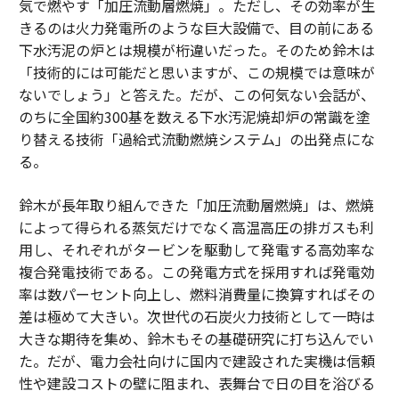
気で燃やす「加圧流動層燃焼」。ただし、その効率が生
きるのは火力発電所のような巨大設備で、目の前にある
下水汚泥の炉とは規模が桁違いだった。そのため鈴木は
「技術的には可能だと思いますが、この規模では意味が
ないでしょう」と答えた。だが、この何気ない会話が、
のちに全国約300基を数える下水汚泥焼却炉の常識を塗
り替える技術「過給式流動燃焼システム」の出発点にな
る。
鈴木が長年取り組んできた「加圧流動層燃焼」は、燃焼
によって得られる蒸気だけでなく高温高圧の排ガスも利
用し、それぞれがタービンを駆動して発電する高効率な
複合発電技術である。この発電方式を採用すれば発電効
率は数パーセント向上し、燃料消費量に換算すればその
差は極めて大きい。次世代の石炭火力技術として一時は
大きな期待を集め、鈴木もその基礎研究に打ち込んでい
た。だが、電力会社向けに国内で建設された実機は信頼
性や建設コストの壁に阻まれ、表舞台で日の目を浴びる