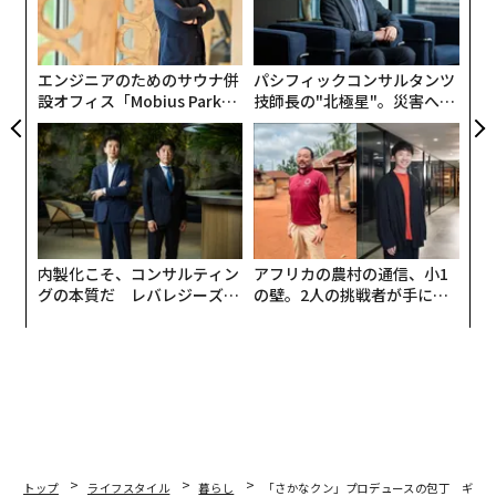
に
が
わ
エンジニアのためのサウナ併
パシフィックコンサルタンツ
設オフィス「Mobius Park」
技師長の"北極星"。災害への
がオープン──タマディック
無力感を乗り越え見つけた、
が健康経営を徹底する理由
防災一筋20年の答え
内製化こそ、コンサルティン
アフリカの農村の通信、小1
グの本質だ レバレジーズが
の壁。2人の挑戦者が手にし
実践する、次世代ファームの
た「次なる武器」
全貌
トップ
ライフスタイル
暮らし
「さかなクン」プロデュースの包丁 ギョ