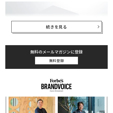
続きを見る
無料のメールマガジンに登録
無料登録
ドイツのコーヒー専業ブランド「
メリタ（Melitta）
」か
ら登場した「
edoコーヒーフィルター
」は、東京都指定
伝統工芸品であり国の伝統的工芸品でもある「江戸硝
子」のコーヒードリッパー。
江戸時代からの伝統を受け
“
シ
継ぐ熟練の職人の手によって作り出されていて、手作り
グ
ならではの深みや味わいが感じられる佇まいが特長だ。
【