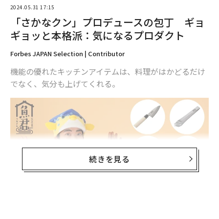
2024.05.31 17:15
「さかなクン」プロデュースの包丁 ギョ
ギョッと本格派：気になるプロダクト
Forbes JAPAN Selection | Contributor
機能の優れたキッチンアイテムは、料理がはかどるだけ
でなく、気分も上げてくれる。
ドリッパーは、メリタ伝統の一つ穴方式を採用。
コーヒ
ーの粉を蒸らしたあと、一度にお湯を注ぐだけで美味し
いコーヒーを淹れられる。
メリタレッドのホルダー部分
は、ドリップ時には台座となり、収納時には逆さにした
ドリッパーがピッタリとはまるように設計されていて、
続きを見る
こちらも日本製だ。
タレントやイラストレーターとしても活躍する魚類学者