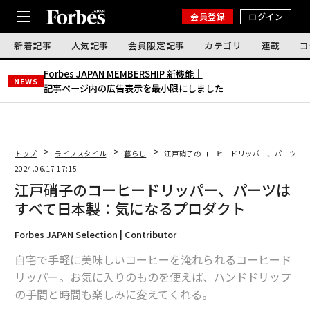
会員登録
ログイン
新着記事
人気記事
会員限定記事
カテゴリ
連載
コ
Forbes JAPAN MEMBERSHIP 新機能｜
NEWS
記事ページ内の広告表示を最小限にしました
トップ
ライフスタイル
暮らし
江戸硝子のコーヒードリッパー、パーツは
2024.06.17 17:15
江戸硝子のコーヒードリッパー、パーツは
すべて日本製：気になるプロダクト
Forbes JAPAN Selection | Contributor
自宅で手軽に美味しいコーヒーを淹れられるコーヒード
リッパー。お気に入りのものを使えば、ハンドドリップ
の手間と時間も楽しみに変えてくれる。