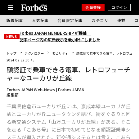
会員登録
ログイン
新着記事
人気記事
会員限定記事
カテゴリ
連載
コ
Forbes JAPAN MEMBERSHIP 新機能｜
NEWS
記事ページ内の広告表示を最小限にしました
トップ
テクノロジー
モビリティ
顔認証で乗車できる電車、レトロフュー
2024.07.27 10:45
顔認証で乗車できる電車、レトロフューチ
ャーなユーカリが丘線
Forbes JAPAN Web-News | Forbes JAPAN
編集部
千葉県佐倉市ユーカリが丘には、京成本線ユーカリが丘
駅とユーカリが丘ニュータウンを結び、街をぐるりと回
る新交通システム「山万ユーカリが丘線」がある。そこ
を走る「こあら号」に日本で初めてとなる顔認証乗車シ
ステムが導入された。新交通システムとは言え、こあら