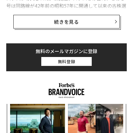
号は同路線が42年前の昭和57年に開通して以来の古株選
手。スタイルこそ未来的だが、冷房すらないレトロ鉄道
だ。それが顔認証で乗れるという、このサイバーパンク
続きを見る
感がたまらない。
無料のメールマガジンに登録
無料登録
パ
技
無
ユーカリが丘公式タウンポータルサイトより
内
防
山万ユーカリが丘線は、ユーカリが丘ニュータウンを開
グ