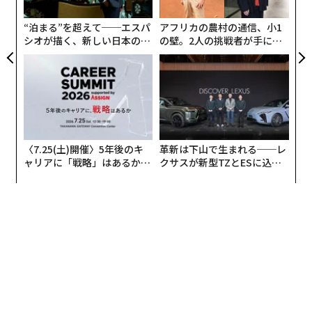
実
発した山万が運営する総延長4.1キロメートルで駅が6つ
全
だけという、かわいらしい路線だ。ガイドレールに沿っ
“泊まる”を超えて──エスパ
アフリカの農村の通信、小1
てタイヤ走行する「自動案内軌条式旅客輸送システム」
シオが描く、新しい日本のラ
の壁。2人の挑戦者が手にし
グジュアリー（前編）
た「次なる武器」
（AGT）で、東京都のゆりかもめ、日暮里・舎人ライナ
ー、神戸新交通ポートライナーなどの仲間。山万ユーカ
リが丘線を走るこあら号（山万1000系）は昭和57年製
造。東京の山の手線でもやっと8割方の冷房化が達成さ
れた時期なので、こあら号には冷房がない。そこで真夏
には冷たいおしぼりと団扇を配布する「うちわ列車」を
〈7.25(土)開催〉5年後のキ
革新は下山で生まれる──レ
運行するなど、逆境を遊びに変える楽しい一面もある。
ャリアに「戦略」はあるか。
クサスが新型TZとESに込め
トップエグゼクティブのキャ
た「DISCOVER」の哲学
リアに触れる1日│CAREER S
UMMIT 2026