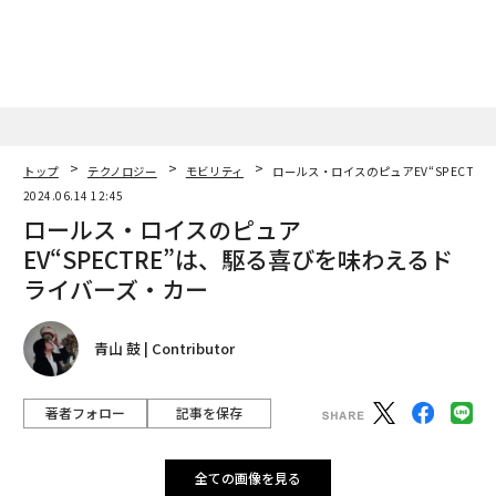
気球による宇宙遊覧飛行、本格スタートへ
インテリジェントな帆を備えた未来の船、商船三井が導入
タグ：
顔認証
トップ
テクノロジー
モビリティ
ロールス・ロイスのピュアEV“SPECTR
2024.06.14 12:45
ロールス・ロイスのピュア
advertisement
EV“SPECTRE”は、駆る喜びを味わえるド
ライバーズ・カー
青山 鼓 | Contributor
著者フォロー
記事を保存
全ての画像を見る