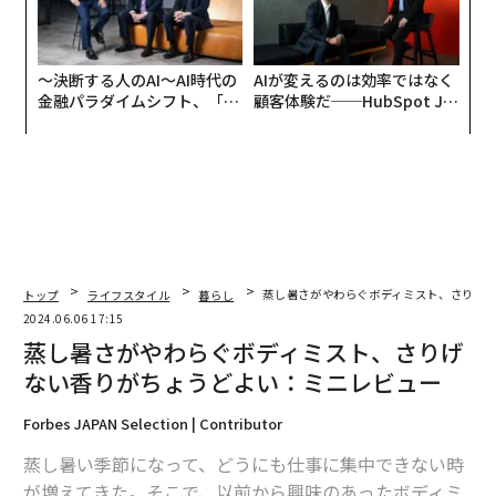
〜決断する人のAI〜AI時代の
AIが変えるのは効率ではなく
金融パラダイムシフト、「超
顧客体験だ──HubSpot Ja
個別化」の核心 【MUFG×ウ
panが語る「Grow Better」
ェルスナビ×PwC】
な組織のつくり方
トップ
ライフスタイル
暮らし
蒸し暑さがやわらぐボディミスト、さりげ
2024.06.06 17:15
蒸し暑さがやわらぐボディミスト、さりげ
ない香りがちょうどよい：ミニレビュー
Forbes JAPAN Selection | Contributor
蒸し暑い季節になって、どうにも仕事に集中できない時
が増えてきた。そこで、以前から興味のあったボディミ