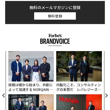
無料のメールマガジンに登録
無料登録
な
術
た
ア
ア
の
た
挑戦は個から始まり、共創に
内製化こそ、コンサルティン
よって加速する NORQAIN JA
グの本質だ レバレジーズが
PAN 特別座談会
実践する、次世代ファームの
全貌