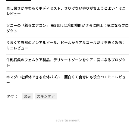
蒸し暑さがやわらぐボディミスト、さりげない香りがちょうどよい：ミニ
レビュー
ソニーの「着るエアコン」 第5世代は冷却機能がさらに向上：気になるプロ
ダクト
うまくて当然のノンアルビール、ビールからアルコールだけを抜く製法：
ミニレビュー
牛乳石鹸のフェムケア製品、デリケートゾーンをケア：気になるプロダク
ト
本マグロを解体できる立体パズル 面白くて食育にも役立つ：ミニレビュ
ー
タグ：
楽天
スキンケア
advertisement