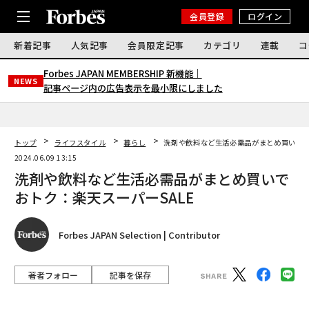
会員登録
ログイン
新着記事
人気記事
会員限定記事
カテゴリ
連載
コ
Forbes JAPAN MEMBERSHIP 新機能｜
NEWS
記事ページ内の広告表示を最小限にしました
トップ
ライフスタイル
暮らし
洗剤や飲料など生活必需品がまとめ買いでお
2024.06.09 13:15
洗剤や飲料など生活必需品がまとめ買いで
おトク：楽天スーパーSALE
Forbes JAPAN Selection | Contributor
著者フォロー
記事を保存