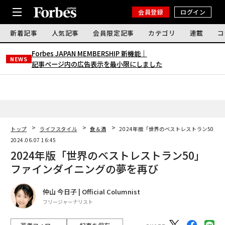
会員登録
ログイン
新着記事
人気記事
会員限定記事
カテゴリ
連載
コ
Forbes JAPAN MEMBERSHIP 新機能｜
NEWS
記事ページ内の広告表示を最小限にしました
トップ
ライフスタイル
食＆酒
2024年版「世界のベストレストラン50」
2024.06.07 16:45
2024年版「世界のベストレストラン50」
ファインダイニングの夢を再び
仲山 今日子 | Official Columnist
フリージャーナリスト