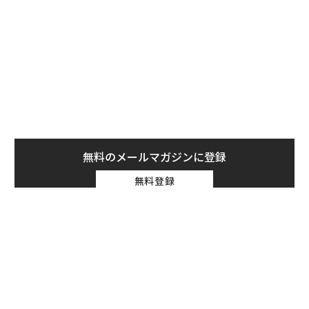
無料登録
ア
(C) Asia's 50 Best Restaurants
の
た
背景には、K-Popの成功に続き、K-Foodと名付けた、韓
エ
設オ
国料理を普及推進する韓国政府の積極的な働きかけがあ
が
った。招致に関わった韓食振興院のラルフィー・ソン氏
が
は、「1年かけて準備してきたイベント。多くの海外シ
伝統を礎に、未来を再定義す
パシフィックコンサルタンツ
る 125年企業BATが挑むス
技師長の"北極星"。災害への
ェフが訪れ、地元のシェフたちとの交流が図れたこと
モークレスな未来
無力感を乗り越え見つけた、
で、今後韓国の食がより一層昇華されるはず」と、ここ
防災一筋20年の答え
からのさらなる食文化の発展を期待する。
「その土地らしさ」の表現
今回のリストで、日本は昨年よりは1店少ないものの、9