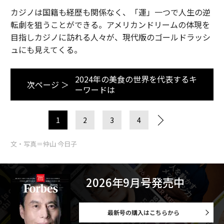
カジノは国籍も経歴も関係なく、「運」一つで人生の逆
転劇を狙うことができる。アメリカンドリームの体現を
目指しカジノに訪れる人々が、現代版のゴールドラッシ
ュにも見えてくる。
2024年の美食の世界を代表するキ
次ページ ＞
ーワードは
1
2
3
4
文・写真＝仲山 今日子
2026年9月号発売中
最新号の購入はこちらから