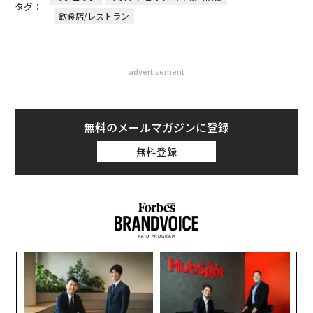
タグ：
飲食店/レストラン
advertisement
無料のメールマガジンに登録
無料登録
目
の
ン
〈7
ャ