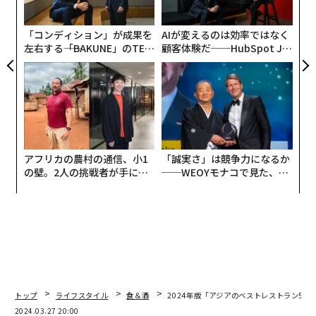
ト
リア
「コンディション」が成果を
AIが変えるのは効率ではなく
UM
左右する――「BAKUNE」のTEN
顧客体験だ──HubSpot Ja
TIALが支える「挑戦者の明
panが語る「Grow Better」
日」
な組織のつくり方
アフリカの農村の通信、小1
「誠実さ」は競争力になるか
の壁。2人の挑戦者が手にし
──WEOYモナコで見た、く
た「次なる武器」
ら寿司の経営哲学
トップ
ライフスタイル
食＆酒
2024年版「アジアのベストレストラン50」
2024.03.27 20:00