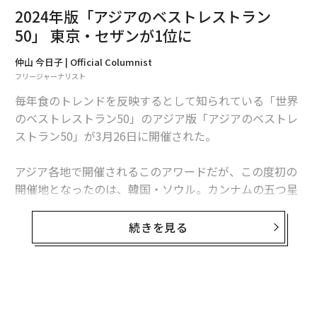
2024年版「アジアのベストレストラン
50」 東京・セザンが1位に
仲山 今日子 | Official Columnist
フリージャーナリスト
毎年食のトレンドを反映するとして知られている「世界
のベストレストラン50」のアジア版「アジアのベストレ
ストラン50」が3月26日に開催された。
アジア各地で開催されるこのアワードだが、この度初の
開催地となったのは、韓国・ソウル。カンナムの五つ星
ホテル、グランド インターコンチネンタル ソウル パル
ナスの会場にはシェフや関係者、メディアなど800人以
続きを見る
上が詰めかけた。
無料のメールマガジンに登録