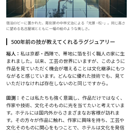
宿泊ロビーに置かれた、彫刻家の中林丈治による「光景 −松−」。同じ高さ
に望める名古屋城とともに一幅の絵のような美しさ。
500年前の技が教えてくれるラグジュアリー
裕人：
私は京都・西陣で、帯地に箔を引く職人の家に生
まれました。以来、工芸の世界にいますが、このように
作品を見ていただく機会が増えることは文化継承にもつ
ながると感じています。どんなに優れた技術でも、見て
いただけなければ存在しないのと同じですから。
田渕：
そこは私たちも強く意識し、作品だけではなく、
作家や技術、文化そのものに光を当てたいと考えていま
す。ホテルには国内外からさまざまなお客様が訪れま
す。その方々が作品に触れ、作家に興味を持ち、工芸や
文化そのものに関心をもつことで、ホテルは文化を発信