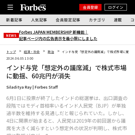
会員登録
ログイン
新着記事
人気記事
会員限定記事
カテゴリ
連載
コ
Forbes JAPAN MEMBERSHIP 新機能｜
NEWS
記事ページ内の広告表示を最小限にしました
トップ
経済・社会
政治
インド与党「想定外の議席減」で株式市場に動揺、
2024.06.05 13:00
インド与党「想定外の議席減」で株式市場
に動揺、60兆円が消失
Siladitya Ray | Forbes Staff
6月1日に投票が終了したインドの総選挙は、出口調査の
段階ではモディ首相率いるインド人民党（BJP）が単独
過半数を維持する見通しだと報じられていた。しかし、
4日に開票が始まると、人民党は2019年の前回選から議
席を大きく減らすという想定外の状況が判明し、株式市