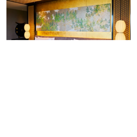
客室内ベッドルームの唐紙アート。作家は1624年から京都で続く唐紙屋
「唐長」初代の名を受け継いだ千田長右衛門。