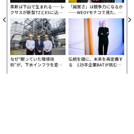
革新は下山で生まれる──レ
「誠実さ」は競争力になるか
クサスが新型TZとESに込め
──WEOYモナコで見た、く
た「DISCOVER」の哲学
ら寿司の経営哲学
なぜ“眠っていた環境技
伝統を礎に、未来を再定義す
術”が、下水インフラを変え
る 125年企業BATが挑むス
たのか──産総研×月島JFE
モークレスな未来
アクアソリューションの10年