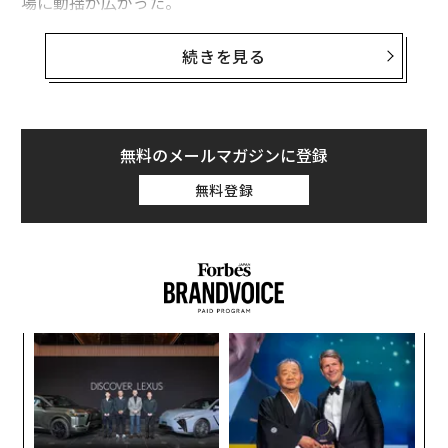
場に動揺が広がった。
これを受け、ゴータム・アダニやムケシュ・アンバニを
続きを見る
含むインドの大富豪らは、保有資産を大きく減少させ
た。
開票結果によれば、モディ首相の人民党は240議席を獲
無料のメールマガジンに登録
得し、第1党を維持しているが、過半数の272議席には届
無料登録
かなかった。これは、同首相が連立パートナーである国
民民主同盟（NDA）の2つの主要政党からの支持に大き
く依存して政権運営を行う必要があることを意味する。
この2政党の指導者がモディ首相と手を組んだのはわず
か数カ月前のことで、今後も同首相を支持するのか、野
党連合に付くかは明確になっていない。
“
オ
ジ
ア
の
た