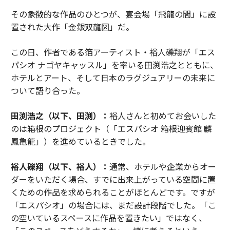
その象徴的な作品のひとつが、宴会場「飛龍の間」に設
置された大作「金銀双龍図」だ。
この日、作者である箔アーティスト・裕人礫翔が「エス
パシオ ナゴヤキャッスル」を率いる田渕浩之とともに、
ホテルとアート、そして日本のラグジュアリーの未来に
ついて語り合った。
田渕浩之（以下、田渕）：
裕人さんと初めてお会いした
のは箱根のプロジェクト（「エスパシオ 箱根迎賓館 麟
鳳亀龍」）を進めているときでした。
裕人礫翔（以下、裕人）：
通常、ホテルや企業からオー
ダーをいただく場合、すでに出来上がっている空間に置
くための作品を求められることがほとんどです。ですが
「エスパシオ」の場合には、まだ設計段階でした。「こ
の空いているスペースに作品を置きたい」ではなく、