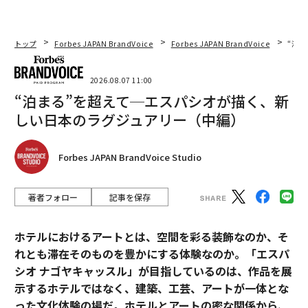
トップ
Forbes JAPAN BrandVoice
Forbes JAPAN BrandVoice
“泊
2026.08.07 11:00
“泊まる”を超えて─エスパシオが描く、新
しい日本のラグジュアリー（中編）
Forbes JAPAN BrandVoice Studio
著者フォロー
記事を保存
ホテルにおけるアートとは、空間を彩る装飾なのか、そ
れとも滞在そのものを豊かにする体験なのか。「エスパ
シオ ナゴヤキャッスル」が目指しているのは、作品を展
示するホテルではなく、建築、工芸、アートが一体とな
った文化体験の場だ。ホテルとアートの密な関係から、