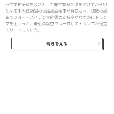
って業務記録を改ざんした罪で有罪評決を受けてから初
となる米大統領選の世論調査結果が発表され、複数の調
査でジョー・バイデン大統領の支持率がわずかにトラン
プを上回った。最近の調査では一貫してトランプが僅差
でリードしていた。
5月30日にニューヨーク・マンハッタン地区の州地裁で
続きを見る
行われたトランプの裁判と同時期に行われた4つの主要
な世論調査のうち、バイデンは30、31日に行われた
ロイターとイプソスの調査
で2ポイント、31日に行われ
た
モーニング・コンサルトの調査
では1ポイントの差で
無料のメールマガジンに登録
リードを奪った。
無料登録
一方、29～31日に行われた
イシューズ・アンド・インサイト（I＆I）とテクノメト
リカ・マーケット・インテリジェンス（TIPP）の調査
は、両者同率という結果に。30、31日に行われた
ハリスXの調査
では、トランプが2ポイントリードした。