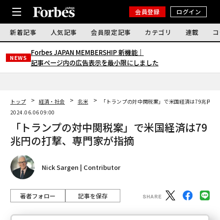
会員登録
ログイン
新着記事
人気記事
会員限定記事
カテゴリ
連載
コ
Forbes JAPAN MEMBERSHIP 新機能｜
NEWS
記事ページ内の広告表示を最小限にしました
トップ
経済・社会
北米
「トランプの対中関税案」で米国経済は79兆円の
2024.06.06 09:00
「トランプの対中関税案」で米国経済は79
兆円の打撃、専門家が指摘
Nick Sargen | Contributor
著者フォロー
記事を保存