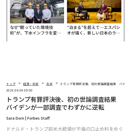
なぜ“眠っていた環境技
“泊まる”を超えて─エスパシ
術”が、下水インフラを変え
オが描く、新しい日本のラグ
たのか──産総研×月島JFE
ジュアリー（中編）
アクアソリューションの10年
トップ
経済・社会
北米
トランプ有罪評決後、初の世論調査結果 バイデ
2024.06.04 09:00
トランプ有罪評決後、初の世論調査結果
バイデンが一部調査でわずかに逆転
Sara Dorn | Forbes Staff
ドナルド・トランプ前米大統領が不倫の口止め料をめぐ