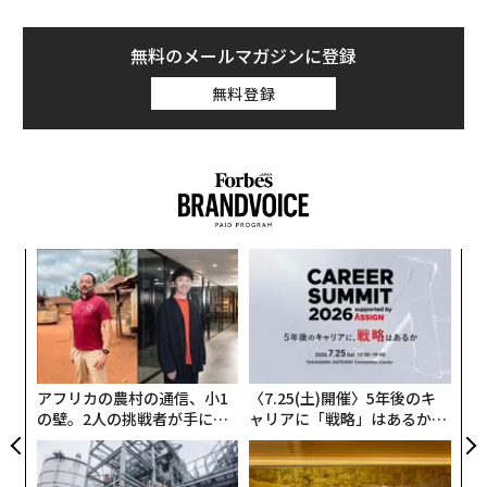
無料のメールマガジンに登録
無料登録
模組
パ
“使
技
【N
無
〜
C】
防
金
個
ェ
アフリカの農村の通信、小1
〈7.25(土)開催〉5年後のキ
の壁。2人の挑戦者が手にし
ャリアに「戦略」はあるか。
た「次なる武器」
トップエグゼクティブのキャ
リアに触れる1日│CAREER S
UMMIT 2026