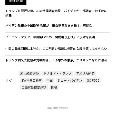
関連記事
トランプ有罪評決後、初の世論調査結果 バイデンが一部調査でわずかに
逆転
バイデン政権の中国EV排除策が「米自動車業界を殺す」可能性
イーロン・マスク、中国製EVへの「関税引き上げ」に反対を表明
中国の輸出回復は本物か、この明るい話題は長期的な解決策にはならない
トランプ前米大統領の対中関税、「予想外の恩恵」がメキシコなどに波及
米大統領選挙
ドナルド・トランプ
アメリカ経済
タグ：
EV/電気自動車
中国
ジョー・バイデン
S＆P500
自由貿易協定/FTA
関税
advertisement