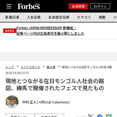
会員登録
ログイン
新着記事
人気記事
会員限定記事
カテゴリ
連載
コ
Forbes JAPAN MEMBERSHIP 新機能｜
NEWS
記事ページ内の広告表示を最小限にしました
トップ
ライフスタイル
食＆酒
現地とつながる在日モンゴル人社会の縮図
2024.06.06 14:15
現地とつながる在日モンゴル人社会の縮
図、練馬で開催されたフェスで見たもの
中村 正人 | Official Columnist