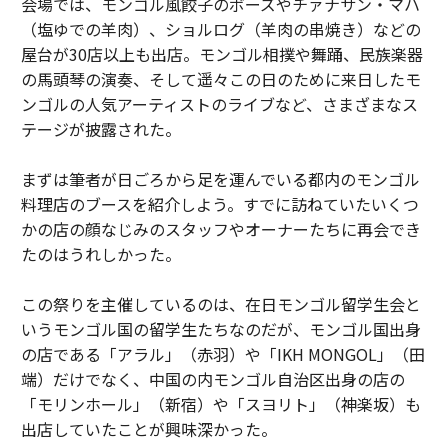
会場では、モンゴル風餃子のボーズやチァナサン・マハ
（塩ゆでの羊肉）、ショルログ（羊肉の串焼き）などの
屋台が30店以上も出店。モンゴル相撲や舞踊、民族楽器
の馬頭琴の演奏、そして遥々この日のために来日したモ
ンゴルの人気アーティストのライブなど、さまざまなス
テージが披露された。
まずは筆者が日ごろから足を運んでいる都内のモンゴル
料理店のブースを紹介しよう。すでに訪ねていたいくつ
かの店の顔なじみのスタッフやオーナーたちに再会でき
たのはうれしかった。
この祭りを主催しているのは、在日モンゴル留学生会と
いうモンゴル国の留学生たちなのだが、モンゴル国出身
の店である「アラル」（赤羽）や「IKH MONGOL」（田
端）だけでなく、中国の内モンゴル自治区出身の店の
「モリンホール」（新宿）や「スヨリト」（神楽坂）も
出店していたことが興味深かった。