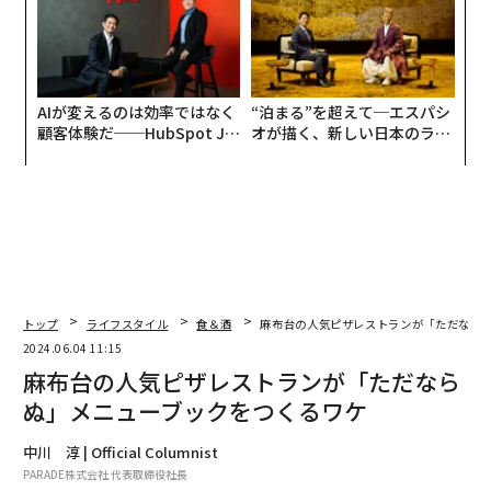
AIが変えるのは効率ではなく
“泊まる”を超えて─エスパシ
顧客体験だ──HubSpot Ja
オが描く、新しい日本のラグ
panが語る「Grow Better」
ジュアリー（中編）
な組織のつくり方
トップ
ライフスタイル
食＆酒
麻布台の人気ピザレストランが「ただなら
2024.06.04 11:15
麻布台の人気ピザレストランが「ただなら
ぬ」メニューブックをつくるワケ
中川 淳 | Official Columnist
PARADE株式会社 代表取締役社長