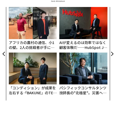
私は“ものづくり”については専門だが、“食”の解像度を
そこまで意識的に上げたいとは思っていない。その理由
創業
内
シン
グ
は、食事の時間まで、神経を研ぎ澄ませて仕事モードに
超え
実
なってしまうのが嫌だから。人見知りで店の人と話した
目
全
の
りシェフに挨拶されたりも苦手なタイプ。だから、常日
ン
頃ボーっと食べて、ただ「美味しいな」とだけ思うよう
にしている。
アフリカの農村の通信、小1
AIが変えるのは効率ではなく
の壁。2人の挑戦者が手にし
顧客体験だ──HubSpot Ja
た「次なる武器」
panが語る「Grow Better」
先日、本連載を始めるにあたっての壮行会を「Pizza 4
な組織のつくり方
P's Tokyo」で行った。そこで手に取ったメニューブッ
クがかなり異質だった。ページをめくる前から、その冊
子の厚さから「ただものじゃないな」と感じた。
メニューは本来、単なるリストであり料理を注文するた
「コンディション」が成果を
パシフィックコンサルタンツ
左右する――「BAKUNE」のTEN
技師長の"北極星"。災害への
めのツールにすぎない。しかし、「Pizza 4P's Tokyo」
TIALが支える「挑戦者の明
無力感を乗り越え見つけた、
のメニューには会社のビジョンや海外の活動から、生産
日」
防災一筋20年の答え
者やデザイナー、サプライヤーなどの情報まで記載され
ている。もはやメニューというよりブランドブックだ