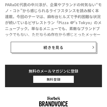
PARaDE代表の中川淳が、企業やブランドの何気ない“モ
ノ・コト”から感じられるライフスタンスを読み解く本
連載。今回のテーマは、麻布台ヒルズで予約困難な状況
が続いているピザレストラン「Pizza 4P's Tokyo」のメ
ニューブック。単なるメニューでも、素敵なブランドブ
ックでもない、ただならぬ存在から感じとったメッセー
ジとは。
続きを見る
今や、東京のレストランで食事をしていて「ハズレ（不
味い店）」を引くことの方が難しい。最低限の「美味
い」はクリアしていることが大半だが、「本当に美味し
無料のメールマガジンに登録
い」と思えた店はそう多くない。私が「本当に美味し
無料登録
い」と思うのは、食材やシェフのレベルなどの提供側の
問題ではなく、眼の前に運ばれた料理たちを深く理解で
きているかという、食べ手側の解像度の問題だと思って
いる。