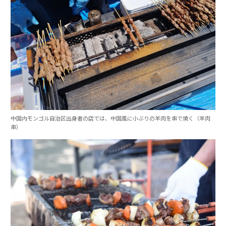
中国内モンゴル自治区出身者の店では、中国風に小ぶりの羊肉を串で焼く（羊肉
串）