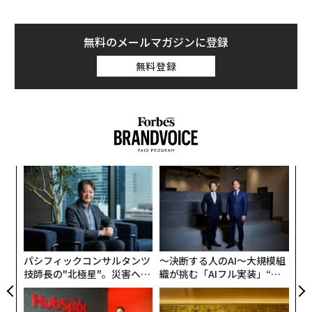
無料のメールマガジンに登録
無料登録
るか
「
、く
3
C
内
る
グ
実
全
パシフィックコンサルタンツ
〜決断する人のAI〜大規模組
技師長の"北極星"。災害への
織が挑む「AIフル実装」“使
無力感を乗り越え見つけた、
う”企業から“動く”企業へ【N
防災一筋20年の答え
TTドコモビジネス×PwC】