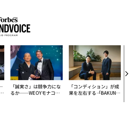
〜決
代の
ト、
【M
×P
─
「誠実さ」は競争力にな
「コンディション」が成
E
るか──WEOYモナコで
果を左右する――「BAKUN
見た、くら寿司の経営哲
E」のTENTIALが支える
学
「挑戦者の明日」