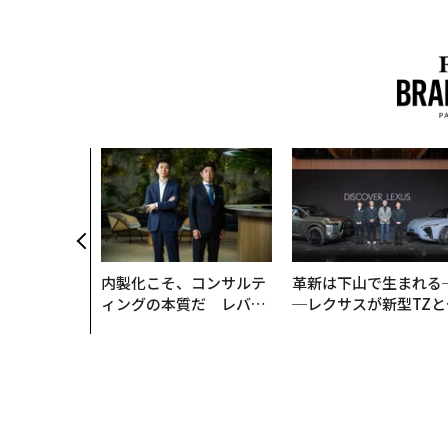
内製化こそ、コンサルテ
革新は下山で生まれる
ィングの本質だ レバレ
─レクサスが新型TZと
ジーズが実践する、次世
Sに込めた「DISCOVE
代ファームの全貌
R」の哲学