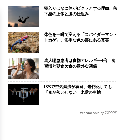
寝入りばなに体がビクッとする理由、落
下感の正体と脳の仕組み
体色を一瞬で変える「スパイダーマン・
トカゲ」、派手な色の裏にある真実
成人喘息患者は食物アレルギー4倍 食
習慣と朝食欠食の意外な関係
ISSで空気漏洩が再発、老朽化しても
「まだ落とせない」米露の事情
Recommended by