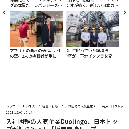
グの本質だ レバレジーズが
シオが描く、新しい日本のラ
実践する、次世代ファームの
グジュアリー（前編）
全貌
アフリカの農村の通信、小1
なぜ“眠っていた環境技
の壁。2人の挑戦者が手にし
術”が、下水インフラを変え
た「次なる武器」
たのか──産総研×月島JFE
アクアソリューションの10年
トップ
ビジネス
経営・戦略
入社困難の人気企業Duolingo、日本トッ
2024.12.03 10:15
入社困難の人気企業Duolingo、日本トッ