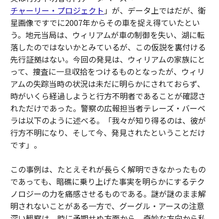
チャーリー・プロジェクト
」が、データ上ではだが、衛
星画像ですでに2007年からその車を捉え得ていたとい
う。地元当局は、ウィリアムが車の制御を失い、湖に転
落したのではないかとみているが、この仮説を裏付ける
先行証拠はない。今回の発見は、ウィリアムの家族にと
って、捜査に一旦収拾をつけるものとなったが、ウィリ
アムの失踪当時の状況は未だに明らかにされておらず、
時がいくら経過しようと行方不明者であることが確認さ
れただけであった。警察の広報担当者テレーズ・バーベ
ラは以下のように述べる。「我々が知り得るのは、彼が
行方不明になり、そして今、発見されたということだけ
です」。
この事例は、たとえそれが長らく解明できなかったもの
であっても、暗礁に乗り上げた事実を明らかにするテク
ノロジーの力を痛感させるものである。謎が謎のまま解
明されないことがある一方で、グーグル・アースの注意
深い観察は、時に予期せぬ方面から、奇妙な方向から私