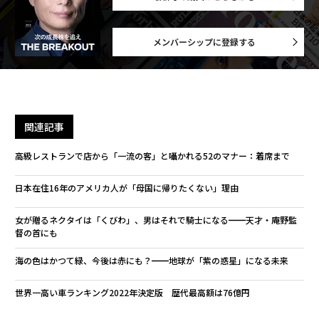
メンバーシップに登録する
関連記事
高級レストランで店から「一流の客」と囁かれる52のマナー：着席まで
日本在住16年のアメリカ人が「母国に帰りたくない」理由
女が贈るネクタイは「くびわ」、男はそれで騎士になる━━天才・庵野監
督の首にも
海の色はかつて緑、今後は赤にも？━━地球が「紫の惑星」になる未来
世界一高い車ランキング2022年決定版 歴代最高額は76億円