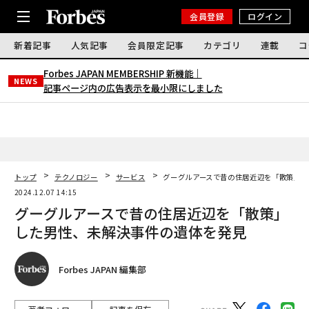
会員登録
ログイン
新着記事
人気記事
会員限定記事
カテゴリ
連載
コ
Forbes JAPAN MEMBERSHIP 新機能｜
NEWS
記事ページ内の広告表示を最小限にしました
トップ
テクノロジー
サービス
グーグルアースで昔の住居近辺を「散策」し
2024.12.07 14:15
グーグルアースで昔の住居近辺を「散策」
した男性、未解決事件の遺体を発見
Forbes JAPAN 編集部