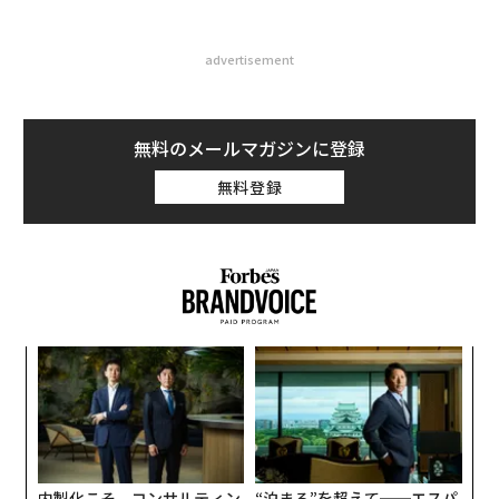
advertisement
無料のメールマガジンに登録
無料登録
〜
織
う
A
T
顧客
pa
な
内製化こそ、コンサルティン
“泊まる”を超えて──エスパ