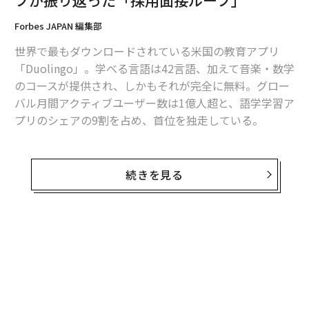
プが振り返った「採用面接ループ」
Forbes JAPAN 編集部
世界で最もダウンロードされている米国の教育アプリ
「Duolingo」。学べる言語は42言語、加えて音楽・数学
のコースが提供され、しかもそれが完全に無料。グロー
バル月間アクティブユーザー数は1億人超と、語学学習ア
プリのシェアの9割を占め、首位を独走している。
日本でもビジネスの拡張は目覚ましく、2023年通期で
は、国内での教育アプリのダウンロード数、および収益
続きを見る
ともにカテゴリートップとなった。そんなDuolingoの日
本でのサービスを率いるのは、現カントリーマネジャー
の
水谷翔氏
だ。
無料のメールマガジンに登録
日本でのサービス開始の2020年8月に先立ち、当時、日
無料登録
本でのカントリーマネジャー（日本のビジネスの総責任
者）の採用も始まっていた。だが採用活動は難航、なか