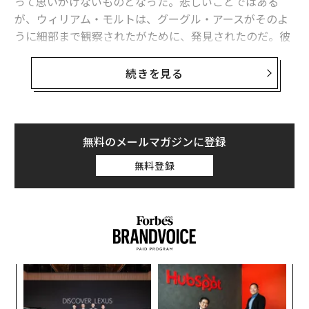
って思いがけないものとなった。悲しいことではある
が、ウィリアム・モルトは、グーグル・アースがそのよ
うに細部まで観察されたがために、発見されたのだ。彼
は1997年、フロリダでの夜遊び中に行方不明になり、ず
っとその消息が不明だったのだ。
続きを見る
ウィリアムの失踪事件は当時徹底的に調査されたが、20
年以上も未解決事件だった。だが、そんな2019年、グー
グルアースを使って昔の近所を散策していた男性がある
無料のメールマガジンに登録
奇妙なものを発見した。以前住んでいた家の隣にある湖
無料登録
に、水没している自動車があったのである。地元の人と
ドローンの助けを借りてその事実は調査された。そし
て、20年以上もウィリアムの骨をその内部に隠していた
白い自動車が、ついに姿を現したのだった。
ィン
な
ズが
術
ムの
た
年後
挑