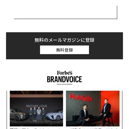
は1997年、フロリダでの夜遊び中に行方不明になり、ず
っとその消息が不明だったのだ。
ウィリアムの失踪事件は当時徹底的に調査されたが、20
年以上も未解決事件だった。だが、そんな2019年、グー
グルアースを使って昔の近所を散策していた男性がある
無料のメールマガジンに登録
奇妙なものを発見した。以前住んでいた家の隣にある湖
無料登録
に、水没している自動車があったのである。地元の人と
ドローンの助けを借りてその事実は調査された。そし
て、20年以上もウィリアムの骨をその内部に隠していた
白い自動車が、ついに姿を現したのだった。
ィン
な
ズが
術
ムの
た
年後
挑
ア
サイ
よっ
PA