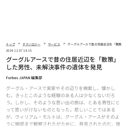
海の色はかつて緑、今後は赤にも？━━地球が「紫の惑星」になる未来
世界一高い車ランキング2022年決定版 歴代最高額は76億円
トップ
テクノロジー
サービス
グーグルアースで昔の住居近辺を「散策」し
advertisement
2024.12.07 14:15
グーグルアースで昔の住居近辺を「散策」
した男性、未解決事件の遺体を発見
Forbes JAPAN 編集部
グーグル・アースで実家やその辺りを検索し、懐かし
む。きっとこのような経験のある人は少なくないだろ
う。しかし、そのような思い出の旅は、とある男性にと
って思いがけないものとなった。悲しいことではある
が、ウィリアム・モルトは、グーグル・アースがそのよ
うに細部まで観察されたがために、発見されたのだ。彼