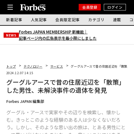
会員登録
ログイン
新着記事
人気記事
会員限定記事
カテゴリ
連載
コ
Forbes JAPAN MEMBERSHIP 新機能｜
NEWS
記事ページ内の広告表示を最小限にしました
トップ
テクノロジー
サービス
グーグルアースで昔の住居近辺を「散策」し
2024.12.07 14:15
グーグルアースで昔の住居近辺を「散策」
した男性、未解決事件の遺体を発見
Forbes JAPAN 編集部
グーグル・アースで実家やその辺りを検索し、懐かし
む。きっとこのような経験のある人は少なくないだろ
う。しかし、そのような思い出の旅は、とある男性にと