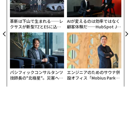
ア
サイ
よっ
PA
革新は下山で生まれる──レ
AIが変えるのは効率ではなく
クサスが新型TZとESに込め
顧客体験だ──HubSpot Ja
た「DISCOVER」の哲学
panが語る「Grow Better」
な組織のつくり方
実は行方不明者専門データベース「
チャーリー・プロジェクト
」が、データ上ではだが、衛
パシフィックコンサルタンツ
エンジニアのためのサウナ併
星画像ですでに2007年からその車を捉え得ていたとい
技師長の"北極星"。災害への
設オフィス「Mobius Park」
う。地元当局は、ウィリアムが車の制御を失い、湖に転
無力感を乗り越え見つけた、
がオープン──タマディック
防災一筋20年の答え
が健康経営を徹底する理由
落したのではないかとみているが、この仮説を裏付ける
先行証拠はない。今回の発見は、ウィリアムの家族にと
って、捜査に一旦収拾をつけるものとなったが、ウィリ
アムの失踪当時の状況は未だに明らかにされておらず、
時がいくら経過しようと行方不明者であることが確認さ
れただけであった。警察の広報担当者テレーズ・バーベ