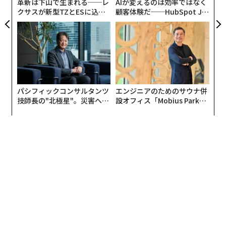
革新は下山で生まれる──レ
AIが変えるのは効率ではなく
クサスが新型TZとESに込め
顧客体験だ──HubSpot Ja
た「DISCOVER」の哲学
panが語る「Grow Better」
な組織のつくり方
実は行方不明者専門データベース「
チャーリー・プロジェクト
」が、データ上ではだが、衛
パシフィックコンサルタンツ
エンジニアのためのサウナ併
星画像ですでに2007年からその車を捉え得ていたとい
技師長の"北極星"。災害への
設オフィス「Mobius Park」
う。地元当局は、ウィリアムが車の制御を失い、湖に転
無力感を乗り越え見つけた、
がオープン──タマディック
防災一筋20年の答え
が健康経営を徹底する理由
落したのではないかとみているが、この仮説を裏付ける
先行証拠はない。今回の発見は、ウィリアムの家族にと
って、捜査に一旦収拾をつけるものとなったが、ウィリ
アムの失踪当時の状況は未だに明らかにされておらず、
時がいくら経過しようと行方不明者であることが確認さ
れただけであった。警察の広報担当者テレーズ・バーベ
ラは以下のように述べる。「我々が知り得るのは、彼が
行方不明になり、そして今、発見されたということだけ
です」。