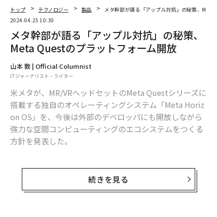
にリリースし、4月にはKDDI、J．フロント リテイリン
トップ
テクノロジー
製品
メタ幹部が語る「アップル対抗」の秘策、Meta 
グ、『WIRED』日本版（コンデナスト・ジャパン）と共
2024.04.25 10:30
に、新事業創出のための共創型オープンイノベーション
メタ幹部が語る「アップル対抗」の秘策、
ラボ「STYLY Spatial Computing Lab」を発足させてい
Meta Questのプラットフォーム開放
る。
山本 敦 | Official Columnist
Apple Vision Proの登場は果たして世界、ビジネスをど
ITジャーナリスト・ライター
う変えるのか。STYLY、日本企業に勝機はあるのだろう
米メタが、MR/VRヘッドセットのMeta Questシリーズに
か──。
搭載する独自のオペレーティングシステム「Meta Horiz
on OS」を、今後は外部のデベロッパにも開放しながら
メタバースの先駆け「セカンドライフ」ブームを仕掛
強力な空間コンピューティングのエコシステムをつくる
け、十数年にわたりXRビジネスを推進してきた、STYLY
方針を発表した。
取締役COOの渡邊信彦氏に聞いた。
メタはなぜ、いまHorizon OSを強化するのか？ アップ
ルなどライバルに対抗するための戦略、デベロッパ向け
続きを見る
──はじめに「STYLY」について、教えてください。
開発ツールに生成AIを活用する計画など、米メタのマー
ク・ラブキン氏が日本のジャーナリストによるグループ
私たちスタイリーは、アート、音楽、ファッション、映
インタビューに応じて語った。