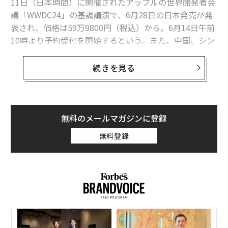
11日（日本時間）に開催されたアップルの世界開発者会
議「WWDC24」の基調講演で、6月28日の日本発売が発
表され、価格は59万9800円（税込）から。6月14日午前
10時より予約受付を開始するという。また、中国、シン
ガポール、オーストラリア、カナダ、フランス、ドイ
ツ、英国での販売開始と、今年の秋に搭載OSが「vision
続きを見る
OS 2」に無料アップデートされることもあわせて
発表
さ
れている。
Apple Vision Proは昨年のWWDCでお披露目され、今年2
無料のメールマガジンに登録
月にアメリカで発売された。
無料登録
初代モデルへの評価としては賛否あるものの、アップル
が提示した「空間コンピューティング」というコンセプ
トはPC、スマートフォンの登場に匹敵する新たな時代の
幕開けを感じさせ、衝撃をもって受け止められたと言え
るだろう。
A
顧客