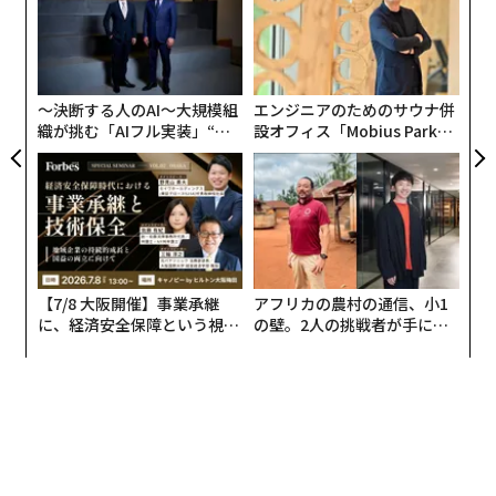
pa
「
な
左右
T
日
〜決断する人のAI〜大規模組
エンジニアのためのサウナ併
織が挑む「AIフル実装」“使
設オフィス「Mobius Park」
う”企業から“動く”企業へ【N
がオープン──タマディック
TTドコモビジネス×PwC】
が健康経営を徹底する理由
【7/8 大阪開催】事業承継
アフリカの農村の通信、小1
この空間コンピューティング時代の到来をいち早く描
に、経済安全保障という視点
の壁。2人の挑戦者が手にし
き、社名をも変えて攻勢をかける日本企業がある。
が加わるとき──経営者が問
た「次なる武器」
われる新たな判断軸
XRプラットフォーム「STYLY（スタイリー）」を運営す
る株式会社STYLYだ。
同社はApple Vision Pro向けのアプリを米国発売と同時