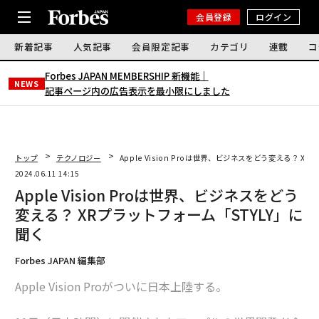
会員登録
ログイン
新着記事
人気記事
会員限定記事
カテゴリ
連載
コ
Forbes JAPAN MEMBERSHIP 新機能｜
NEWS
記事ページ内の広告表示を最小限にしました
トップ
テクノロジー
Apple Vision Proは世界、ビジネスをどう変える？ X
2024.06.11 14:15
Apple Vision Proは世界、ビジネスをどう
変える？ XRプラットフォーム「STYLY」に
聞く
Forbes JAPAN 編集部
Apple Vision Proがついに日本上陸する。