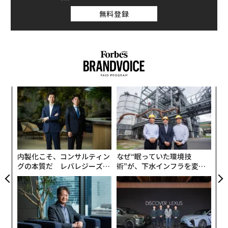
無料登録
〜
金
個
伝
ェ
る
モ
内製化こそ、コンサルティン
なぜ“眠っていた環境技
グの本質だ レバレジーズが
術”が、下水インフラを変え
実践する、次世代ファームの
たのか──産総研×月島JFE
全貌
アクアソリューションの10年