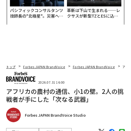
パシフィックコンサルタンツ
革新は下山で生まれる──レ
技師長の"北極星"。災害への
クサスが新型TZとESに込め
無力感を乗り越え見つけた、
た「DISCOVER」の哲学
防災一筋20年の答え
トップ
Forbes JAPAN BrandVoice
Forbes JAPAN BrandVoice
アフ
2026.07.31 16:00
アフリカの農村の通信、小1の壁。2人の挑
戦者が手にした「次なる武器」
Forbes JAPAN BrandVoice Studio