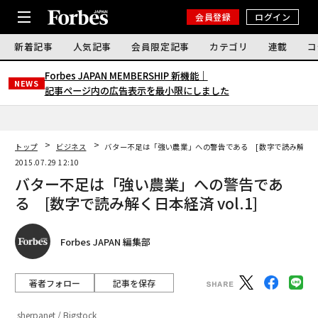
会員登録
ログイン
新着記事
人気記事
会員限定記事
カテゴリ
連載
コ
Forbes JAPAN MEMBERSHIP 新機能｜
NEWS
記事ページ内の広告表示を最小限にしました
トップ
ビジネス
バター不足は「強い農業」への警告である [数字で読み解く日本経
2015.07.29 12:10
バター不足は「強い農業」への警告であ
る [数字で読み解く日本経済 vol.1]
Forbes JAPAN 編集部
著者フォロー
記事を保存
sherpanet / Bigstock