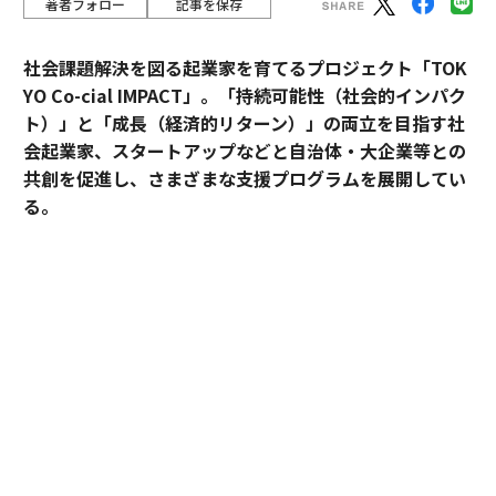
著者フォロー
記事を保存
社会課題解決を図る起業家を育てるプロジェクト「TOK
YO Co-cial IMPACT」。
「持続可能性（社会的インパク
ト）」と「成長（経済的リターン）」の両立を目指す社
会起業家、スタートアップなどと自治体・大企業等との
共創を促進し、さまざまな支援プログラムを展開してい
る。
2026年5月のデモデイでは、アクセラレーションプログ
ラムに参加したスタートアップ5社がピッチ大会形式で
成果を披露した。
最優秀賞に輝いたのは、アフリカ農村部の情報・金融格
差に挑むDots forの大場カルロス。優秀賞には、子供の
送迎と放課後の居場所を結ぶhabの豊田洋平が選ばれ
た。2人の起業家は、プログラムを通じて何を手にした
のか。