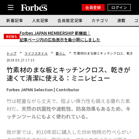
会員登録
ログイン
新着記事
人気記事
会員限定記事
カテゴリ
連載
コ
Forbes JAPAN MEMBERSHIP 新機能｜
NEWS
記事ページ内の広告表示を最小限にしました
トップ
ライフスタイル
暮らし
竹素材のまな板とキッチンクロス、乾きが
2024.05.27 17:15
竹素材のまな板とキッチンクロス、乾きが
速くて清潔に使える：ミニレビュー
Forbes JAPAN Selection | Contributor
竹は軽量ながら丈夫で、程よい弾力性も備える優れた素
材だ。
天然の抗菌性や速乾性、防臭効果もあるため、キ
ッチンツールにもよく使われている。
我が家では、約10年前に購入した炒め物用の竹べらがい