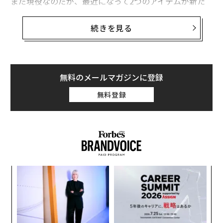
まだ現役なのだが、最近になって2つのアイテムが新た
に仲間入りした。
続きを見る
乾きが速いのがとにかく快適。天然素材ならで
はの雰囲気も魅力
ひとつは、竹美の「
竹製溝付きまな板 TM-CB1
」だ。
無料のメールマガジンに登録
無料登録
ア
の
た
〜
織
う
写真 ＝ 加藤肇