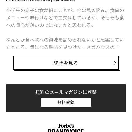
小学生の息子の食が細いことが、今の私の悩み。食事の
メニューや味付けなどで工夫はしているが、そもそも食
への関心が薄いのではないかと思われる。
なんとか食べ物への興味を高められないかと思案してい
たところ、気になる製品を見つけた。メガハウスの「
一本買い！！ 本マグロ解体パズル
」だ。
写真 ＝ 加藤肇
続きを見る
経年変化が味になるのが、天然素材の良いところ。大事
に、長く使っていきたいと思う。
無料のメールマガジンに登録
●製品名：
竹美 竹製溝付きまな板 TM-CB1
Amazon
楽天市場
無料登録
●本体サイズ：35×25×1.5cm
雑菌が繁殖しにくく、イヤな臭いが発生しづら