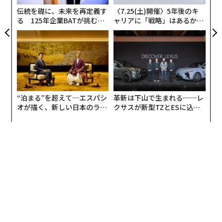
T
伝統を礎に、未来を再定義す
〈7.25(土)開催〉5年後のキ
このまな板の最大の特長は、とにかく乾きが速いこと。
る 125年企業BATが挑むス
ャリアに「戦略」はあるか。
洗い終わったあとに水切りバスケットに立てかけておけ
モークレスな未来
トップエグゼクティブのキャ
リアに触れる1日│CAREER S
ば、すぐに乾燥してくれる。木製のまな板のように黒カ
UMMIT 2026
ビや雑菌の繁殖の心配をしなくていいのは、とても快適
だ。
これまで使っていたプラスチック製のまな板は黄ばみや
“泊まる”を超えて─エスパシ
革新は下山で生まれる──レ
色移りが気になり、時々、漂白剤で除菌・漂白していた
オが描く、新しい日本のラグ
クサスが新型TZとESに込め
が、竹製だとその手間も必要ない。
ジュアリー（中編）
た「DISCOVER」の哲学