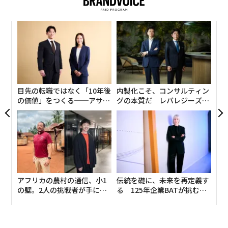
いキッチンクロス
もうひとつは、ナファ生活研究所の「
〈7
TAKEFU 竹ガーゼのキッチンクロス
」だ。
ャ
ト
革
リア
ク
UM
た「
目先の転職ではなく「10年後
内製化こそ、コンサルティン
一本買い！！ 本マグロ解体パズルは、その名の通り、本
の価値」をつくる──アサイ
グの本質だ レバレジーズが
マグロの部位パーツを組んで一本丸ごとの姿を完成させ
ンの長期伴走型支援とは
実践する、次世代ファームの
る立体パズルだ。
鮮魚店やスーパーの店頭で見かける通
全貌
常部位に加えて、希少部位のパーツも用意されていて、
パーツ数は33。
包丁パーツとディスプレイ用の台座も付
属している。
アフリカの農村の通信、小1
伝統を礎に、未来を再定義す
の壁。2人の挑戦者が手にし
る 125年企業BATが挑むス
た「次なる武器」
モークレスな未来
写真 ＝ 加藤肇
素材には、竹原料100％で作られた再生セルロース繊維