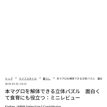
写真 ＝ 加藤肇
サイズは35×25cmで、一般家庭であれば十分な大きさ
だと思われる。厚みは1.5cmで、使用時の安定感もあ
る。四辺に溝があるので、焼いた肉を切り分けてそのま
ま食卓に出すといったこともできそうだ。
天然素材ならではのナチュラルな雰囲気も気に入ってい
る。
半年ほど使って、包丁傷や色の薄くなった部分が気
になるようになってきたが、オリーブオイルを染み込ま
トップ
ライフスタイル
暮らし
本マグロを解体できる立体パズル 面白く
せたふきんで表面を拭けばいいのだという。
2024.05.01 16:15
本マグロを解体できる立体パズル 面白く
て食育にも役立つ：ミニレビュー
Forbes JAPAN Selection | Contributor