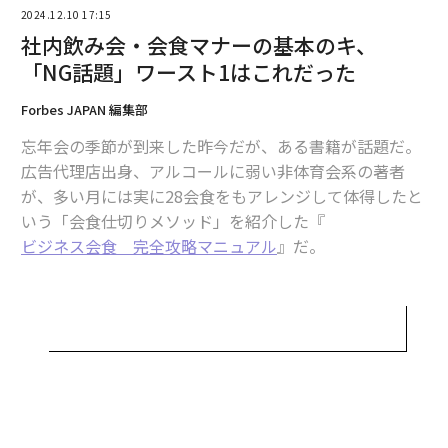
2024.12.10 17:15
社内飲み会・会食マナーの基本のキ、
基本的には「自分のパーソナリティを伝える」を目的に
「NG話題」ワースト1はこれだった
食事会・会食に臨んでいただきたいのだが、その際に注
意したいのが初対面では話さないほうが良いとされてい
Forbes JAPAN 編集部
る「NG話題」だ。
忘年会の季節が到来した昨今だが、ある書籍が話題だ。
広告代理店出身、アルコールに弱い非体育会系の著者
たとえば、有名なものでは、「政治・宗教・プロ野球」
が、多い月には実に28会食をもアレンジして体得したと
については古くからタブーとされている。わざわざ自分
いう「会食仕切りメソッド」を紹介した『
からするべき話でもないため、原則、控えよう。
ビジネス会食 完全攻略マニュアル
』だ。
いずれも、信仰・信条の個人差に基づく話で、正解・不
以下、
ダイヤモンド・オンライン
からの転載で紹介す
正解が存在しない上に、それぞれの価値観が相互にぶつ
る。
かり合う形となりやすい。
ただし、この中でも一番話題になりやすいものがある。
「シゴデキか？」は会食の仕切り方で明白
政治だ。
「政治」は話を細部の一般論に持っていくのが