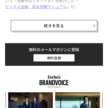
いう「会食仕切りメソッド」を紹介した『
ビジネス会食 完全攻略マニュアル
』だ。
以下、
ダイヤモンド・オンライン
からの転載で紹介す
る。
続きを見る
「シゴデキか？」は会食の仕切り方で明白
無料のメールマガジンに登録
仕事ができるかどうかは、会食・食事会の「仕切り力」
無料登録
でわかる——。
面倒な雑務の代名詞「幹事」「食事会設定」は、社会人
として逃れられない悩みの一つだ。「たかが会食」と捉
えて適当にこなすと、クライアント・上司からの評価が
大きく下がりかねない。
ナ併
〈7
k」
ャ
ック
ト
しかしこの一見、何の役にも立たなさそうな“貧乏く
〜