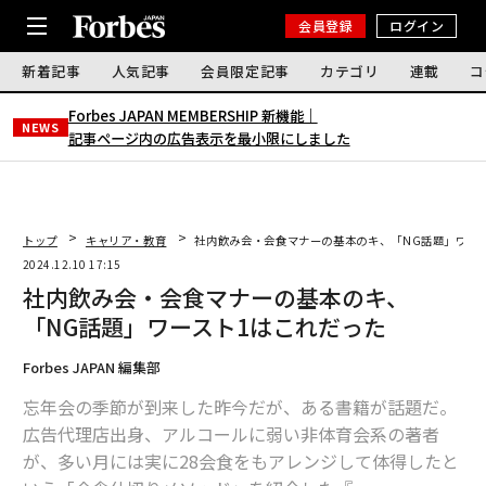
会員登録
ログイン
新着記事
人気記事
会員限定記事
カテゴリ
連載
コ
Forbes JAPAN MEMBERSHIP 新機能｜
NEWS
記事ページ内の広告表示を最小限にしました
トップ
キャリア・教育
社内飲み会・会食マナーの基本のキ、「NG話題」ワー
2024.12.10 17:15
社内飲み会・会食マナーの基本のキ、
「NG話題」ワースト1はこれだった
Forbes JAPAN 編集部
忘年会の季節が到来した昨今だが、ある書籍が話題だ。
広告代理店出身、アルコールに弱い非体育会系の著者
が、多い月には実に28会食をもアレンジして体得したと