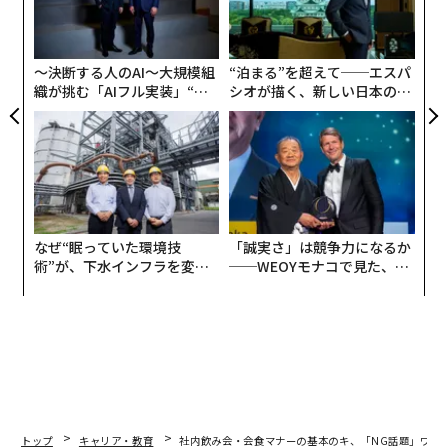
由
リア
じ”に、実は「千載一遇のチャンス」が隠されているこ
金
UM
個
とを、見逃してはいないだろうか？
ェ
〜決断する人のAI〜大規模組
“泊まる”を超えて──エスパ
織が挑む「AIフル実装」“使
シオが描く、新しい日本のラ
『
ビジネス会食 完全攻略マニュアル
』では、“広告代
う”企業から“動く”企業へ【N
グジュアリー（前編）
理店卒・アルコールに弱い（1、2杯が限界）・非体育会
TTドコモビジネス×PwC】
系の著者”が、最大28会食/月を乗り越えて身につけた
「実務に即したメソッド」を紹介している。
会食・社内飲み会・送別会・歓迎会、忘年会など、古今
東西すべての食事会で今日から使える本書。
なぜ“眠っていた環境技
「誠実さ」は競争力になるか
術”が、下水インフラを変え
──WEOYモナコで見た、く
たのか──産総研×月島JFE
ら寿司の経営哲学
今回は、「食事会でタブーの話題」を紹介しよう——。
アクアソリューションの10年
政治・宗教・プロ野球は「相手の出方をうかが
う」
初めて会う人と飲みの席をともにした時に「いったいど
トップ
キャリア・教育
社内飲み会・会食マナーの基本のキ、「NG話題」ワー
んな話をすればいいのか」悩むという人も多いだろう。