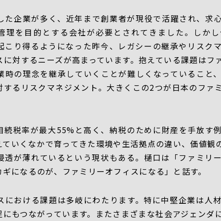
した企業が多く、近年まで創業者が現役で活躍され、求
管理を目的とする会社が必要とされてきました。しかし
起こり得るようになった昨今、レガシーの継承やリスク
スに対するニーズが高まっています。抱えている課題はフ
業時の理念を継承していくことが難しくなっていること
対するリスクマネジメント。大きくこの2つが日本のファ
相続税率が最大55%と高く、納税のために財産を手放す
えていくなかで育ってきた環境や生活拠点の違い、価値観
浸透が薄れているという現状もある。樋口は「ファミリ
カギになるのが、ファミリーオフィスになる」と話す。
スにおける課題は多岐にわたります。特に中堅企業は人
足にもつながっています。またさまざまな社会アジェンダ