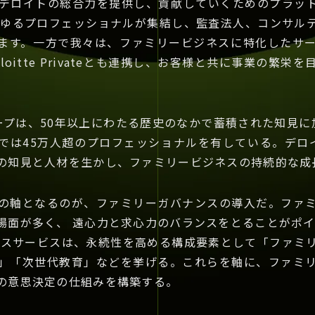
vateは、デロイトの総合力を提供し、貢献していくためのプ
らゆるプロフェッショナルが集結し、監査法人、コンサルテ
ます。⼀⽅で我々は、ファミリービジネスに特化したサ
oitte Privateとも連携し、お客様と共に事業の繁
ループは、50年以上にわたる歴史のなかで蓄積された知見に
では45万人超のプロフェッショナルを有している。デロイ
の知見と人材を生かし、ファミリービジネスの持続的な成
の軸となるのが、ファミリーガバナンスの導入だ。ファ
場面が多く、 遠心力と求心力のバランスをとることがポイ
ィスサービスは、永続性を高める構成要素として「ファミ
」「次世代教育」などを挙げる。これらを軸に、ファミ
の意思決定の仕組みを構築する。