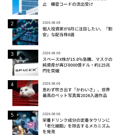
止 機密コードの流出受け
2026.08.08
個人投資家が8月に注目したい、「割
安」な配当株8選
2026.08.08
スペースX株が15.8％急騰、マスクの
純資産が再び8000億ドル・約125兆
円を突破
2026.08.06
思わず吹き出す「かわいさ」、世界
最高のペット写真賞2026入選作品
2026.08.06
栄養ドリンク成分の定番タウリンに
「老化細胞」を除去するメカニズム
を発見