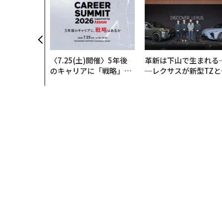
〈7.25(土)開催〉5年後
革新は下山で生まれる
のキャリアに「戦略」は
─レクサスが新型TZと
あるか。トップエグゼク
Sに込めた「DISCOVE
ティブのキャリアに触れ
R」の哲学
る1日│CAREER SUMMI
T 2026
トップ
サイエンス
ヘルスケア
『17歳のカル