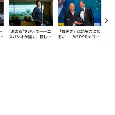
「コ
果を左
E」
「挑
─
“泊まる”を超えて──エ
「誠実さ」は競争力にな
E
スパシオが描く、新しい
るか──WEOYモナコで
日本のラグジュアリー
見た、くら寿司の経営哲
（前編）
学
テ』『レインマン』など、心理学的に大きな間違いがある有名映画