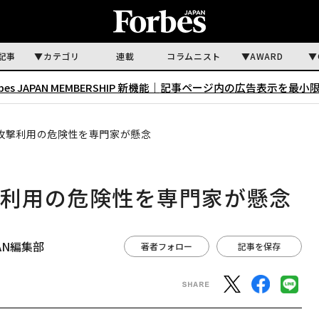
記事
カテゴリ
連載
コラムニスト
AWARD
rbes JAPAN MEMBERSHIP 新機能｜
記事ページ内の広告表示を最小
ー攻撃利用の危険性を専門家が懸念
撃利用の危険性を専門家が懸念
APAN編集部
著者フォロー
記事を保存