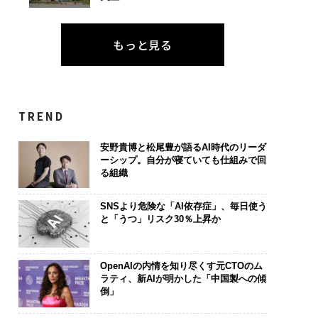
もっと見る
TREND
安野貴博と松尾豊が語るAI時代のリーダ
ーシップ。自分が寝ていても仕組みで回
る組織
SNSより危険な「AI依存症」、毎日使う
と「うつ」リスク30％上昇か
OpenAIの内情を知り尽くす元CTOのム
ラティ、新AIが明かした「中国製への傾
倒」