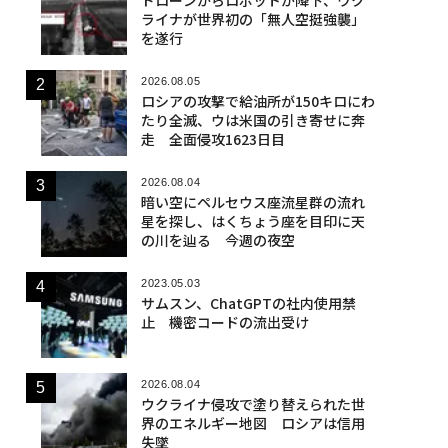
ライナが世界初の「無人空挺強襲」
を遂行
2026.08.05
ロシアの攻撃で給油所が150キロにわ
たり全滅、ウは米国の引き寄せに奔
走 全面侵攻1623日目
2026.08.04
暗い空にペルセウス座流星群の流れ
星を探し、はくちょう座を目印に天
の川を辿る 今週の夜空
2023.05.03
サムスン、ChatGPTの社内使用禁
止 機密コードの流出受け
2026.08.04
ウクライナ侵攻で塗り替えられた世
界のエネルギー地図 ロシアは信用
失墜