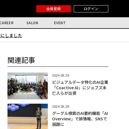
会員登録
ログイン
CAREER
SALON
EVENT
限にしました
関連記事
2024.05.29
ビジュアルデータ特化のAI企業
「Coactive AI」にジョブズ未
亡人らが出資
2024.05.28
グーグル検索のAI要約機能「AI
Overview」で誤情報、SNSで
話題に