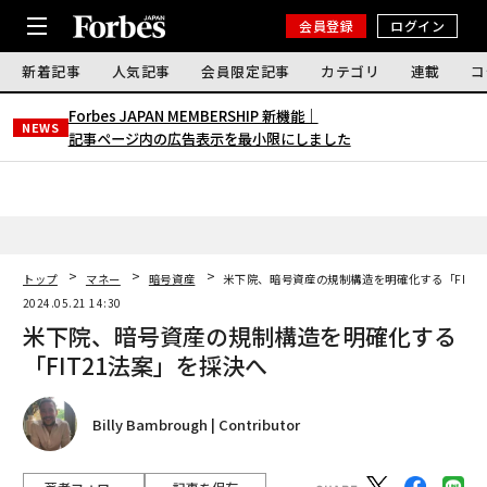
会員登録
ログイン
新着記事
人気記事
会員限定記事
カテゴリ
連載
コ
Forbes JAPAN MEMBERSHIP 新機能｜
NEWS
記事ページ内の広告表示を最小限にしました
トップ
マネー
暗号資産
米下院、暗号資産の規制構造を明確化する「FIT2
2024.05.21 14:30
米下院、暗号資産の規制構造を明確化する
「FIT21法案」を採決へ
Billy Bambrough | Contributor