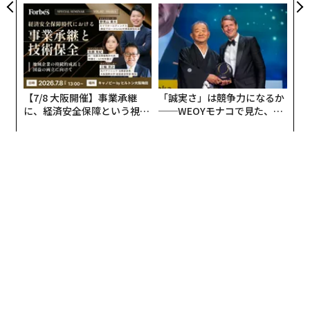
た「次なる武器」
PAN 特別座談会
【7/8 大阪開催】事業承継
「誠実さ」は競争力になるか
に、経済安全保障という視点
──WEOYモナコで見た、く
が加わるとき──経営者が問
ら寿司の経営哲学
われる新たな判断軸