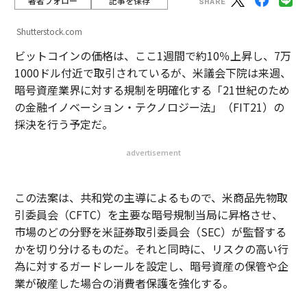
著者フォロー
記事を保存
Shutterstock.com
ビットコインの価格は、ここ1週間で約10％上昇し、7万
1000ドル付近で取引されているが、米議会下院は来週、
暗号資産業界に対する規制を明確化する「21世紀のため
の金融イノベーション・テクノロジー法」（FIT21）の
採決を行う予定だ。
advertisement
この法案は、共和党の主導によるもので、米商品先物取
引委員会（CFTC）を主要な暗号規制当局に昇格させ、
市場のどの分野を米証券取引委員会（SEC）が監督する
かを切り分けるものだ。それと同時に、リスクの高い行
為に対するガードレールを設定し、暗号資産の保管や企
業が破産した場合の消費者保護を強化する。