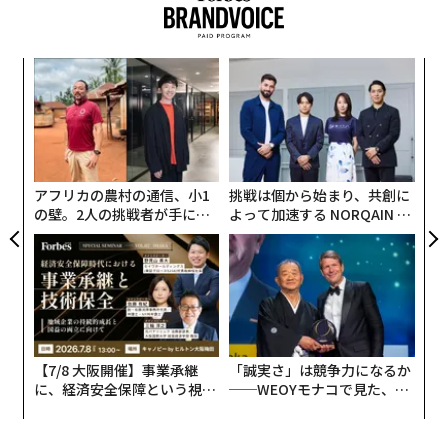
「
左右
T
革
日
ク
た「
アフリカの農村の通信、小1
挑戦は個から始まり、共創に
の壁。2人の挑戦者が手にし
よって加速する NORQAIN JA
た「次なる武器」
PAN 特別座談会
【7/8 大阪開催】事業承継
「誠実さ」は競争力になるか
に、経済安全保障という視点
──WEOYモナコで見た、く
が加わるとき──経営者が問
ら寿司の経営哲学
われる新たな判断軸