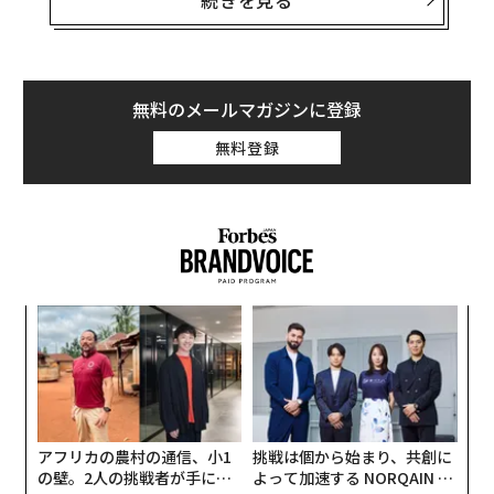
続きを見る
ト、ジェフ・ケンドリックは米国時間5月7日に発表した
レポートで、「政府債務のマネタイゼーション（現金
化）を伴うアメリカの財政支配のリスクは高まってお
り、投資家が代替資産を求めるなか、そのようなシナリ
無料のメールマガジンに登録
オは暗号資産にとってプラスになるはずだ」と指摘し
無料登録
た。
彼はまた、「第2次トランプ政権は、暗号資産業界に以
前よりも支援的な規制環境を通じて、広範な恩恵を与え
ると信じている」と付け加えた。
「
左右
T
革
日
ク
た「
アフリカの農村の通信、小1
挑戦は個から始まり、共創に
の壁。2人の挑戦者が手にし
よって加速する NORQAIN JA