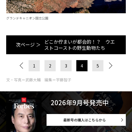
グランドキャニオン国立公園
どこか佇まいが都会的！？ ウエ
次ページ ＞
ストコーストの野生動物たち
1
2
3
4
5
文・写真＝武藤大輔 編集＝宇藤智子
2026年9月号発売中
最新号の購入はこちらから