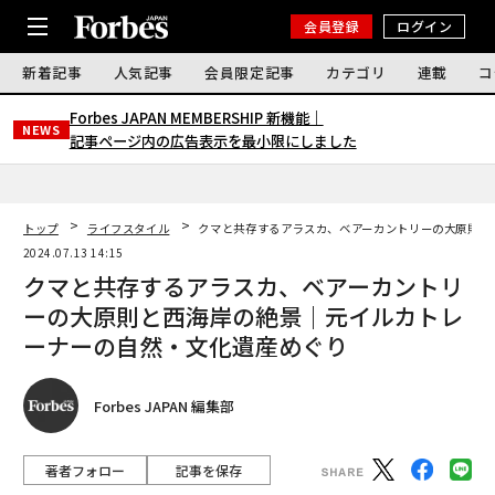
会員登録
ログイン
新着記事
人気記事
会員限定記事
カテゴリ
連載
コ
Forbes JAPAN MEMBERSHIP 新機能｜
NEWS
記事ページ内の広告表示を最小限にしました
トップ
ライフスタイル
クマと共存するアラスカ、ベアーカントリーの大原則と
2024.07.13 14:15
クマと共存するアラスカ、ベアーカントリ
ーの大原則と西海岸の絶景｜元イルカトレ
ーナーの自然・文化遺産めぐり
Forbes JAPAN 編集部
著者フォロー
記事を保存