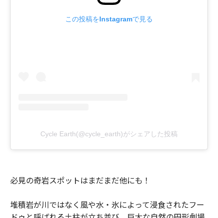
この投稿をInstagramで見る
Cycle Earth(@cycle_earth)がシェアした投稿
必見の奇岩スポットはまだまだ他にも！
堆積岩が川ではなく風や水・氷によって浸食されたフー
ドゥと呼ばれる土柱が立ち並び、巨大な自然の円形劇場