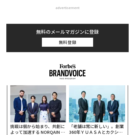
advertisement
無料のメールマガジンに登録
無料登録
義す
「
むス
─
ら
内
グ
実
全
挑戦は個から始まり、共創に
「老舗は常に新しい」。創業
よって加速する NORQAIN JA
360年ＹＵＡＳＡとカクシン