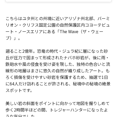
こちらはユタ州との州境に近いアリゾナ州北部、バーミ
リオン・クリフス国定公園の自然保護区内コヨーテビュ
ート・ノースエリアにある「The Wave（ザ・ウェー
ブ）」。
遡ること2億年。恐竜の時代・ジュラ紀に層になった砂
丘が圧力で固まって形成されたナバホ砂岩が、後に雨・
鉄砲水や風の侵食を受け姿を現した、独特の色合いと流
線形の地層はまさに悠久の自然が織り成したアート。も
ろく損傷を受けやすい砂岩を保護するため、抽選で1日
に64人だけ訪れることが許される、秘境中の秘境の絶景
スポットです。
美しい岩の斜面をポイントに向かって地図を握りしめて
歩く2時間半ほどの間、トレジャーハンターになったよ
うな気分でした。