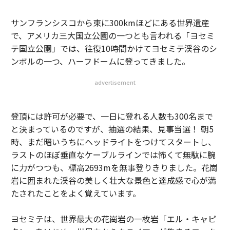
サンフランシスコから東に300kmほどにある世界遺産
で、アメリカ三大国立公園の一つとも言われる「ヨセミ
テ国立公園」では、往復10時間かけてヨセミテ渓谷のシ
ンボルの一つ、ハーフドームに登ってきました。
advertisement
登頂には許可が必要で、一日に登れる人数も300名まで
と決まっているのですが、抽選の結果、見事当選！ 朝5
時、まだ暗いうちにヘッドライトをつけてスタートし、
ラストのほぼ垂直なケーブルラインでは怖くて無駄に腕
に力がつつも、標高2693mを無事登りきりました。花崗
岩に囲まれた渓谷の美しく壮大な景色と達成感で心が満
たされたことをよく覚えています。
ヨセミテは、世界最大の花崗岩の一枚岩「エル・キャピ