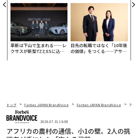
PAN 特別座談会
CEO田尻望が語る、AIを超え
る人の価値
革新は下山で生まれる──レ
目先の転職ではなく「10年後
クサスが新型TZとESに込め
の価値」をつくる──アサイ
た「DISCOVER」の哲学
ンの長期伴走型支援とは
トップ
Forbes JAPAN BrandVoice
Forbes JAPAN BrandVoice
アフ
2026.07.31 16:00
アフリカの農村の通信、小1の壁。2人の挑