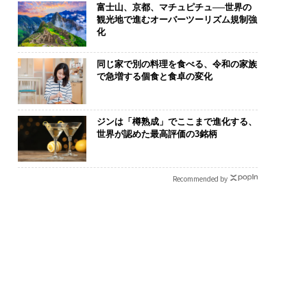
富士山、京都、マチュピチュ──世界の
観光地で進むオーバーツーリズム規制強
化
同じ家で別の料理を食べる、令和の家族
で急増する個食と食卓の変化
ジンは「樽熟成」でここまで進化する、
世界が認めた最高評価の3銘柄
Recommended by