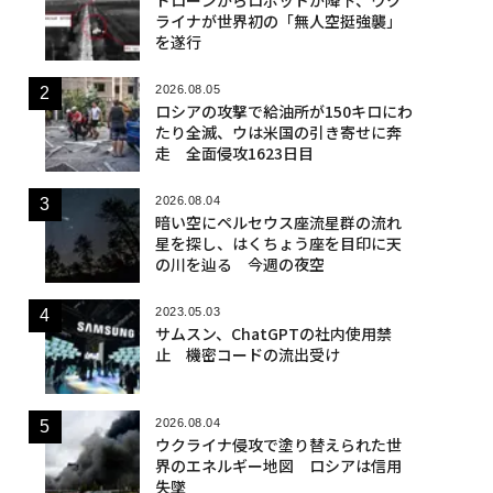
ライナが世界初の「無人空挺強襲」
を遂行
2026.08.05
ロシアの攻撃で給油所が150キロにわ
たり全滅、ウは米国の引き寄せに奔
走 全面侵攻1623日目
2026.08.04
暗い空にペルセウス座流星群の流れ
星を探し、はくちょう座を目印に天
の川を辿る 今週の夜空
2023.05.03
サムスン、ChatGPTの社内使用禁
止 機密コードの流出受け
2026.08.04
ウクライナ侵攻で塗り替えられた世
界のエネルギー地図 ロシアは信用
失墜