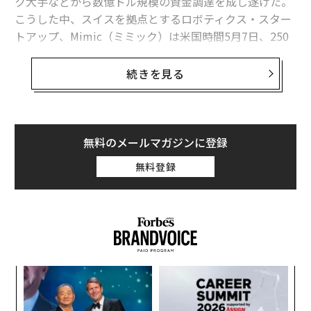
ク大手などから数億ドル規模の資金調達を成し遂げた。
こうした中、スイスを拠点とするロボティクス・スター
トアップ、Mimic（ミミック）は米国時間5月7日、250
万ドル（約3億9000万円）の資金調達を発表した。
続きを見る
競合他社がグーグル出身者で占められていたり、OpenAI
やアマゾンのジェフ・ベゾスなどから出資を受けて話題
となっている中で、チューリッヒ工科大学の研究プロジ
ェクトからスピンアウトし、今年初めに設立されたばか
無料のメールマガジンに登録
りのミミックは、これまであまり注目されてこなかった
無料登録
スタートアップだ。
企業も消費者も、過去数十年に渡ってロボットを使って
きたが、これらのデバイスの大半は、工場の組み立て作
業ラインなどの単一の作業向けにプログラムされたもの
だった。これらとは対照的に、現在メーカー各社が開発
模組
A
にしのぎを削っているのは、人間と同じように複数の異
“使
顧客
なる作業をこなすことができるロボットだ。
【N
pa
伝