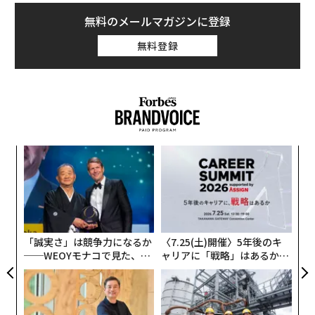
【N
pa
伝
C】
な
る
モ
「誠実さ」は競争力になるか
〈7.25(土)開催〉5年後のキ
──WEOYモナコで見た、く
ャリアに「戦略」はあるか。
ら寿司の経営哲学
トップエグゼクティブのキャ
リアに触れる1日│CAREER S
UMMIT 2026
エンジニアのためのサウナ併
なぜ“眠っていた環境技
設オフィス「Mobius Park」
術”が、下水インフラを変え
がオープン──タマディック
たのか──産総研×月島JFE
が健康経営を徹底する理由
アクアソリューションの10年