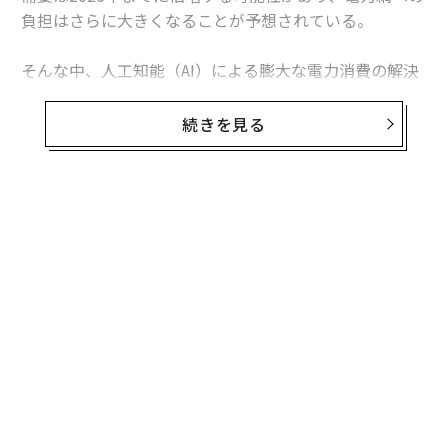
負担はさらに大きくなることが予想されている。
そんな中、人工知能（AI）による膨大な電力消費の解決
策に、これまでほとんど使われてこなかった再生可能エ
ネルギーである地熱を用いようとするスタートアップが
続きを見る
現れた。地熱は、地中で自然発生した熱を利用して電気
と暖房のエネルギーを供給している。
地熱の最大の問題の1つは貯留層を掘り当てることだ
無料のメールマガジンに登録
が、ユタ州に本拠を置くZanskar（ザンスカー）は、機
無料登録
械学習を用いたAIモデルを利用してこの問題を解決しよ
うとしている。掘削に莫大な費用が掛かるため、地熱は
風力や太陽光に比べてコスト競争力が低く、米国では、
地熱による発電割合は1%にも満たない。ザンスカーのAI
モデルは、膨大な量のデータを分析することで、最適な
掘削場所を見つけることを可能にしたという。
模組
A
“使
顧客