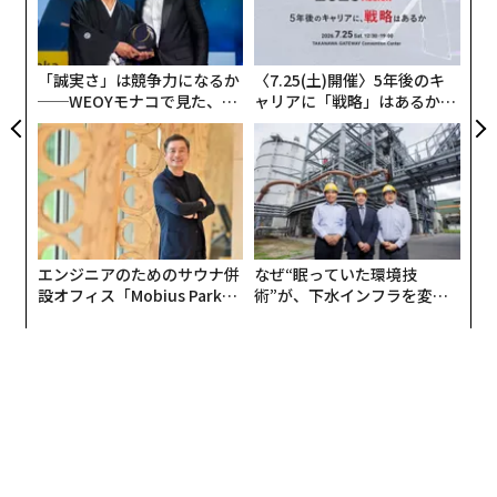
C】
な
る
モ
「誠実さ」は競争力になるか
〈7.25(土)開催〉5年後のキ
──WEOYモナコで見た、く
ャリアに「戦略」はあるか。
ら寿司の経営哲学
トップエグゼクティブのキャ
リアに触れる1日│CAREER S
UMMIT 2026
エンジニアのためのサウナ併
なぜ“眠っていた環境技
設オフィス「Mobius Park」
術”が、下水インフラを変え
がオープン──タマディック
たのか──産総研×月島JFE
が健康経営を徹底する理由
アクアソリューションの10年