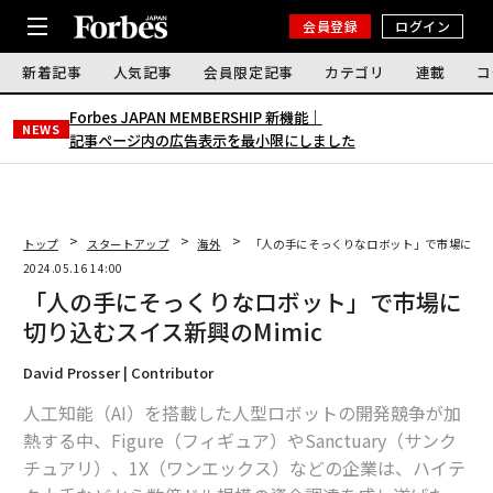
会員登録
ログイン
新着記事
人気記事
会員限定記事
カテゴリ
連載
コ
Forbes JAPAN MEMBERSHIP 新機能｜
NEWS
記事ページ内の広告表示を最小限にしました
トップ
スタートアップ
海外
「人の手にそっくりなロボット」で市場に切り込
2024.05.16 14:00
「人の手にそっくりなロボット」で市場に
切り込むスイス新興のMimic
David Prosser | Contributor
人工知能（AI）を搭載した人型ロボットの開発競争が加
熱する中、Figure（フィギュア）やSanctuary（サンク
チュアリ）、1X（ワンエックス）などの企業は、ハイテ