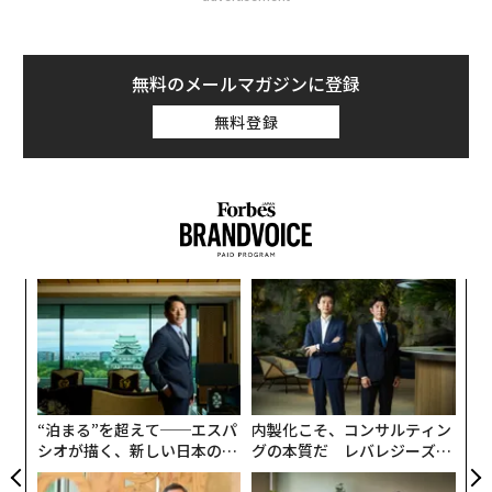
無料のメールマガジンに登録
無料登録
なく
挑
Ja
よっ
er」
PA
な
術
た
ア
“泊まる”を超えて──エスパ
内製化こそ、コンサルティン
シオが描く、新しい日本のラ
グの本質だ レバレジーズが
グジュアリー（前編）
実践する、次世代ファームの
全貌