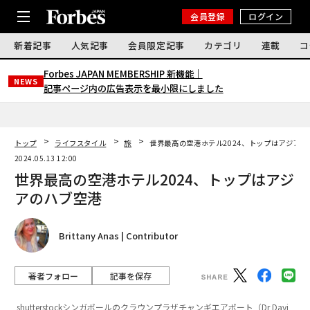
会員登録
ログイン
新着記事
人気記事
会員限定記事
カテゴリ
連載
コ
Forbes JAPAN MEMBERSHIP 新機能｜
NEWS
記事ページ内の広告表示を最小限にしました
トップ
ライフスタイル
旅
世界最高の空港ホテル2024、トップはアジアの
2024.05.13 12:00
世界最高の空港ホテル2024、トップはアジ
アのハブ空港
Brittany Anas | Contributor
著者フォロー
記事を保存
shutterstockシンガポールのクラウンプラザチャンギエアポート（Dr Davi