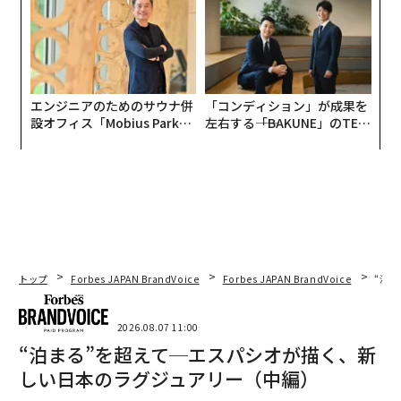
エンジニアのためのサウナ併
「コンディション」が成果を
設オフィス「Mobius Park」
左右する――「BAKUNE」のTEN
がオープン──タマディック
TIALが支える「挑戦者の明
が健康経営を徹底する理由
日」
トップ
Forbes JAPAN BrandVoice
Forbes JAPAN BrandVoice
“泊
2026.08.07 11:00
“泊まる”を超えて─エスパシオが描く、新
しい日本のラグジュアリー（中編）