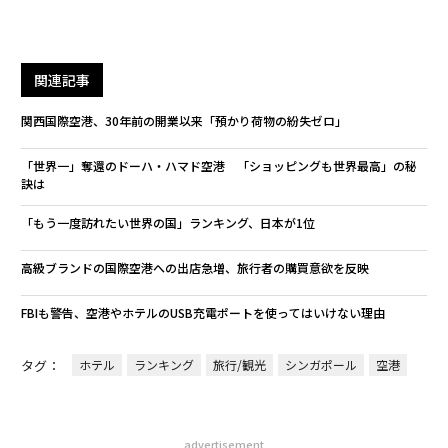
関連記事
関西国際空港、30年前の開業以来「預かり荷物の紛失ゼロ」
「世界一」奪還のドーハ・ハマド空港 「ショッピングも世界最高」の秘
訣は
「もう一度訪れたい世界の国」ランキング、日本が1位
高級ブランドの国際空港への出店急増、旅行者の購買意欲を反映
FBIも警告、空港やホテルのUSB充電ポートを使ってはいけない理由
タグ：
ホテル
ランキング
旅行/観光
シンガポール
空港
advertisement