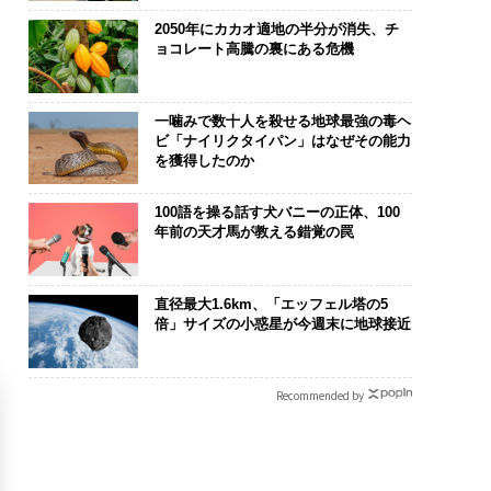
2050年にカカオ適地の半分が消失、チ
ョコレート高騰の裏にある危機
一噛みで数十人を殺せる地球最強の毒ヘ
ビ「ナイリクタイパン」はなぜその能力
を獲得したのか
100語を操る話す犬バニーの正体、100
年前の天才馬が教える錯覚の罠
直径最大1.6km、「エッフェル塔の5
倍」サイズの小惑星が今週末に地球接近
Recommended by