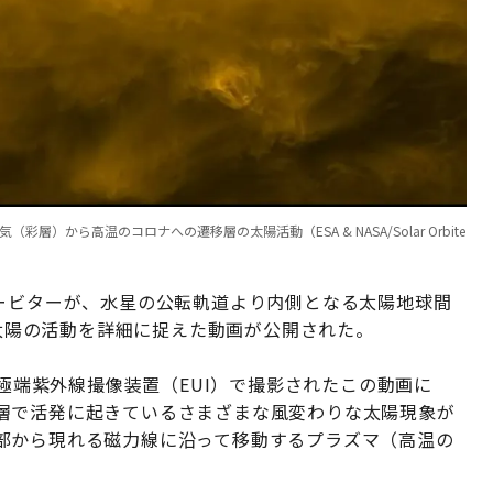
）から高温のコロナへの遷移層の太陽活動（ESA & NASA/Solar Orbite
オービターが、水星の公転軌道より内側となる太陽地球間
ら太陽の活動を詳細に捉えた動画が公開された。
の極端紫外線撮像装置（EUI）で撮影されたこの動画に
層で活発に起きているさまざまな風変わりな太陽現象が
部から現れる磁力線に沿って移動するプラズマ（高温の