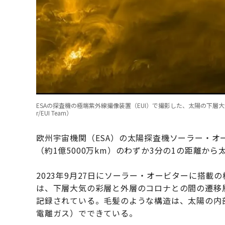
ESAの探査機の極端紫外線撮像装置（EUI）で撮影した、太陽の下層大気（彩層
r/EUI Team）
欧州宇宙機関（ESA）の太陽探査機ソーラー・
（約1億5000万km）のわずか3分の1の距離か
2023年9月27日にソーラー・オービターに搭載
は、下層大気の彩層と外層のコロナとの間の遷移
記録されている。毛髪のような構造は、太陽の内
電離ガス）でできている。