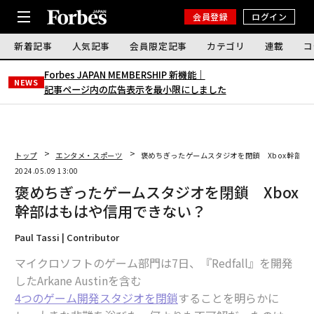
会員登録
ログイン
新着記事
人気記事
会員限定記事
カテゴリ
連載
コ
Forbes JAPAN MEMBERSHIP 新機能｜
NEWS
記事ページ内の広告表示を最小限にしました
トップ
エンタメ・スポーツ
褒めちぎったゲームスタジオを閉鎖 Xbox幹部は
2024.05.09 13:00
褒めちぎったゲームスタジオを閉鎖 Xbox
幹部はもはや信用できない？
Paul Tassi | Contributor
マイクロソフトのゲーム部門は7日、『Redfall』を開発
したArkane Austinを含む
4つのゲーム開発スタジオを閉鎖
することを明らかに