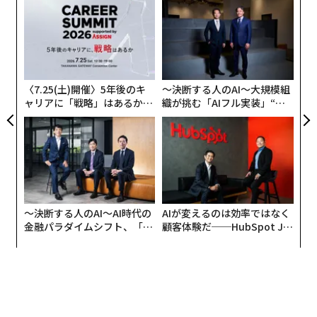
─レ
ア
大失敗に終わった『The Last Of Us Online』開発 責任はソニーの戦略ミ
込め
の
スに
た
年後
“
スクエニの絶不調、問題は「ソニー依存」 PS独占は終了の公算大
サイ
シ
グ
ゲーム/ゲームビジネス/ゲーム業界
〈7.25(土)開催〉5年後のキ
〜決断する人のAI〜大規模組
タグ：
Microsoft/マイクロソフト
Xbox
ャリアに「戦略」はあるか。
織が挑む「AIフル実装」“使
トップエグゼクティブのキャ
う”企業から“動く”企業へ【N
リアに触れる1日│CAREER S
TTドコモビジネス×PwC】
UMMIT 2026
advertisement
〜決断する人のAI〜AI時代の
AIが変えるのは効率ではなく
金融パラダイムシフト、「超
顧客体験だ──HubSpot Ja
個別化」の核心 【MUFG×ウ
panが語る「Grow Better」
ェルスナビ×PwC】
な組織のつくり方