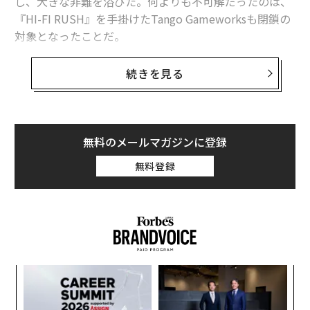
し、大きな非難を浴びた。何よりも不可解だったのは、
『HI-FI RUSH』を手掛けたTango Gameworksも閉鎖の
対象となったことだ。
『Redfall』と『HI-FI RUSH』という対極にある作品を
続きを見る
手掛けたスタジオ2社を閉鎖するという決定からは、な
んとも居心地の悪い現実が浮かび上がる。マイクロソフ
トは、「成功」と「失敗」の両方に対し、大規模な人員
削減とスタジオの閉鎖で報いることをいとわない企業な
無料のメールマガジンに登録
のだ。しかも、その働きぶりを絶賛されていたスタジオ
無料登録
であっても安心はできない。
この場合の「失敗」例に相当するのは、『Redfall』だ。
Arkane Austinから鳴り物入りでリリースされたものの、
レビュワーからは酷評され、大コケに終わった。同作
は、Arkaneを傘下に持つゼニマックス・メディアがマイ
─レ
ア
クロソフトに買収される前から開発が進められていたタ
込め
の
イトルだが、マイクロソフトは買収後に同作を改善する
た
年後
“