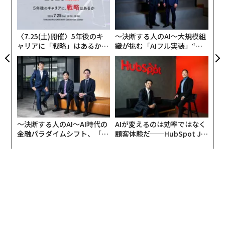
ための介入を行わなかった。Arkane Austinは過去に、高
サイ
シ
評価を受けた『Prey』を作ったスタジオであるのだか
グ
ら、もう一度チャンスを与えるべきだという声もあり、
〈7.25(土)開催〉5年後のキ
〜決断する人のAI〜大規模組
私もそうした意見には同意する。1年前の時点で、マイ
ャリアに「戦略」はあるか。
織が挑む「AIフル実装」“使
クロソフトはArkane Austinを閉鎖するつもりは「今のと
トップエグゼクティブのキャ
う”企業から“動く”企業へ【N
ころ」ないと言っていた。ただ、『Redfall』が惨憺たる
リアに触れる1日│CAREER S
TTドコモビジネス×PwC】
UMMIT 2026
結果になったことを考えると、スタジオ閉鎖はそこまで
驚きではない。
〜決断する人のAI〜AI時代の
AIが変えるのは効率ではなく
金融パラダイムシフト、「超
顧客体験だ──HubSpot Ja
個別化」の核心 【MUFG×ウ
panが語る「Grow Better」
ェルスナビ×PwC】
な組織のつくり方