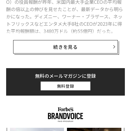
O）の役員報酬が昨年、米国内最大手企業CEOの平均報
2026年9月号発売中
酬の倍以上の伸びを見せたことが、最新データから明ら
かになった。ディズニー、ワーナー・ブラザース、ネッ
最新号の購入はこちらから
トフリックスなどエンタメ大手8社のCEOが2023年に得
た平均報酬額は、3480万ドル（約55億円）だった。
メンバーシップに登録する
中でもエンタメ最大手5社（ワーナー・ブラザース、リ
続きを見る
バティメディア、ディズニー、ライオンズゲート、ネッ
トフリックス）のCEO報酬は、前年比20％超の増額とな
った。
関連記事
無料のメールマガジンに登録
2022年と比べて報酬の伸びが最も大きかったのは、28
無料登録
マイクロソフト、『HI-FI RUSH』と『Redfall』の開発スタジオを閉鎖へ
4％増となったライオンズゲートのジョン・フェルトハ
イマーCEOだ。総報酬額は560万ドル（約8億8500万
PlayStationの人員削減は「前代未聞」 対象のソニー子会社が異例の遺憾
円）から2150万ドル（約33億9900万円）に跳ね上が
表明
り、このうち1000万ドル（約15億8000万円）が現金賞
『ホグワーツ・レガシー』と『Starfield』がゲーム賞で総スカンを食らっ
与だった。賞与額は前年よりも720万ドル（約11億3800
た理由
万円）増えた。