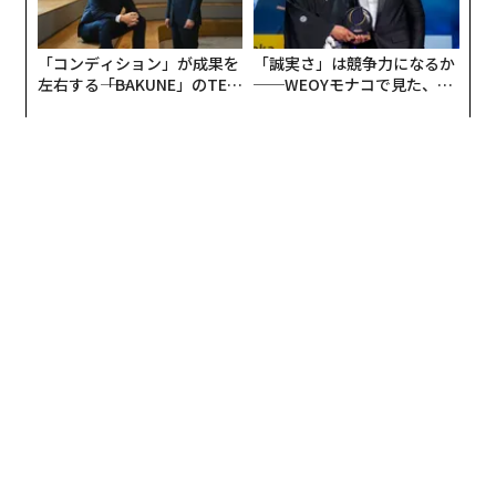
「コンディション」が成果を
「誠実さ」は競争力になるか
左右する――「BAKUNE」のTEN
──WEOYモナコで見た、く
TIALが支える「挑戦者の明
ら寿司の経営哲学
日」