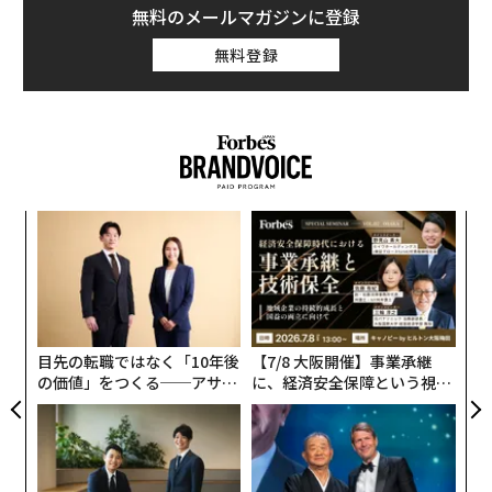
無料のメールマガジンに登録
・変化を期待
無料登録
Z世代は絶え間ない変化を期待している。Z世代が生まれ
てこのかた、テクノロジーが急速に変化したことを考え
れば、これは驚くべきことではない。Z世代は常に既成
概念の枠を超え、物事の進め方に疑問を投げかけてい
る。
〜
「これがうちのやり方だ」とZ世代にいうと、たいてい
織
の場合、もっといいやり方がないか検索エンジンで調べ
う
A
る。
T
顧客
pa
な
目先の転職ではなく「10年後
【7/8 大阪開催】事業承継
の価値」をつくる──アサイ
に、経済安全保障という視点
ンの長期伴走型支援とは
が加わるとき──経営者が問
われる新たな判断軸