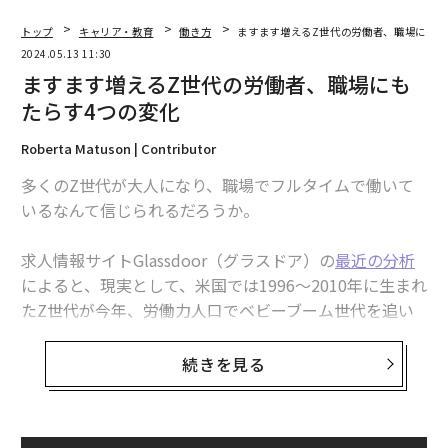
トップ
キャリア・教育
働き方
ますます増えるZ世代の労働者、職場にもた
2024.05.13 11:30
ますます増えるZ世代の労働者、職場にも
たらす4つの変化
Roberta Matuson | Contributor
多くのZ世代が大人になり、職場でフルタイムで働いて
いるなんて信じられるだろうか。
求人情報サイトGlassdoor（グラスドア）の
最近の分析
によると、現実として、米国では1996〜2010年に生まれ
たZ世代が今年、労働力人口でベビーブーム世代を追い
抜くと予想されている。それ以前の世代と同様、Z世代
は職場に異なる価値観や言動、仕事に対する期待を持ち
続きを見る
込み、職場全体に波紋を広げている。
Z世代が職場にもたらす4つの変化