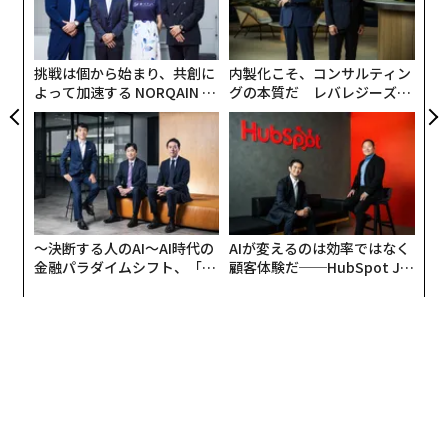
ア
ア
の
た
挑戦は個から始まり、共創に
内製化こそ、コンサルティン
よって加速する NORQAIN JA
グの本質だ レバレジーズが
PAN 特別座談会
実践する、次世代ファームの
全貌
〜決断する人のAI〜AI時代の
AIが変えるのは効率ではなく
金融パラダイムシフト、「超
顧客体験だ──HubSpot Ja
個別化」の核心 【MUFG×ウ
panが語る「Grow Better」
ェルスナビ×PwC】
な組織のつくり方