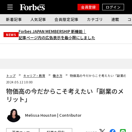
会員登録
ログイン
新着記事
人気記事
会員限定記事
カテゴリ
連載
コ
Forbes JAPAN MEMBERSHIP 新機能｜
NEWS
記事ページ内の広告表示を最小限にしました
トップ
キャリア・教育
働き方
物価高の今だからこそ考えたい「副業のメ
2024.05.12 10:00
物価高の今だからこそ考えたい「副業のメ
リット」
Melissa Houston | Contributor