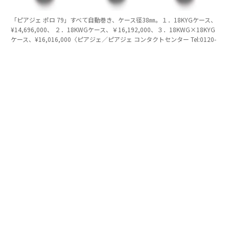
「ピアジェ ポロ 79」すべて自動巻き、ケース径38㎜。１．18KYGケース、
¥14,696,000、 ２．18KWGケース、￥16,192,000、３．18KWG×18KYG
ケース、¥16,016,000〈ピアジェ／ピアジェ コンタクトセンター Tel:0120-
73-1874〉
進化するスタイルを楽しむ
1979年に誕生した「ポロ」はそのスタイルを継承しなが
ら、時代に合わせて進化を重ねた、そして2016年に誕生
した「ピアジェ ポロ S」によって、モダンなラグジュ
アリースポーツウォッチとしての地位を確立する。ケー
スはラウンドだが、ダイヤルはクッション型になってお
り、シンプルなデザインの中に表現力の高さが見える。
この人気モデルが、2026年に「ピアジェ ポロ シグネチ
ャー」として進化を果たした。ダイヤルのゴドロン模様
が、より立体的かつ表情豊かになっており、美しい時計
を作りたいという気持ちの強さを感じさせる。