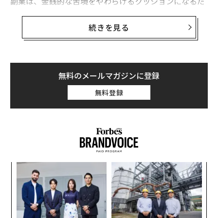
副業は、金銭的な苦境をやわらげるクッションになるだ
けではない。他にも多くの利点があり、それがあなたの
キャリアと人生をより良いものにしてくれる。
続きを見る
本稿では、副業の真の利点を探り、従来の9時5時勤務か
ら思い切って踏み出すことで多くを得られる理由につい
て考えてみよう。
無料のメールマガジンに登録
金銭的な自由と安全保障
無料登録
最もわかりやすい副業の利点は、稼げるお金が多くなる
ことだ。最近では生活費が高騰し、経済的な不確実性が
高まる一方だが、追加収入は、日々の出費をまかない、
借金を返済し、貯蓄を増やす助けになる。
創業
ソ
シン
プ
超え
─
“
束
シ
グ