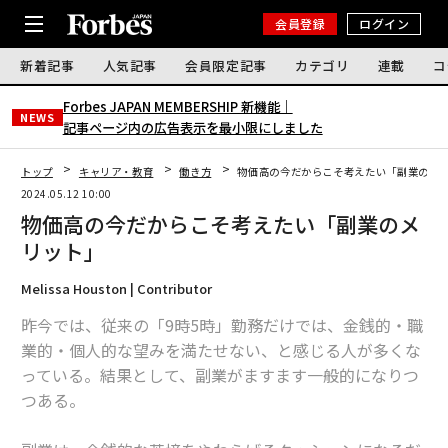
会員登録
ログイン
新着記事
人気記事
会員限定記事
カテゴリ
連載
コ
Forbes JAPAN MEMBERSHIP 新機能｜
NEWS
記事ページ内の広告表示を最小限にしました
トップ
キャリア・教育
働き方
物価高の今だからこそ考えたい「副業のメ
2024.05.12 10:00
物価高の今だからこそ考えたい「副業のメ
リット」
Melissa Houston | Contributor
昨今では、従来の「9時5時」勤務だけでは、金銭的・職
業的・個人的な望みを満たせない、と感じる人が多くな
っている。結果として、副業がますます一般的になりつ
つある。