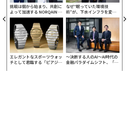
挑戦は個から始まり、共創に
なぜ“眠っていた環境技
よって加速する NORQAIN JA
術”が、下水インフラを変え
PAN 特別座談会
たのか──産総研×月島JFE
アクアソリューションの10年
エレガントなスポーツウォッ
〜決断する人のAI〜AI時代の
チとして君臨する「ピアジ
金融パラダイムシフト、「超
ェ」ポロの魅力
個別化」の核心 【MUFG×ウ
ェルスナビ×PwC】