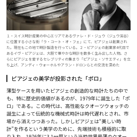
１・スイス時計産業の中心エリアであるヴァレ・ド・ジュウ（ジュウ渓谷）
に位置する小さな街「ラ・コート・オ・フェ」にて、ピアジェは創業され
た。現在もこの地で時計製造を行っている。２・ピアジェの創業家4代目で
あるイヴ・ピアジェは、大胆で華やかな時計を数多く生み出した人物。さ
らにピアジェを愛するセレブリティの集まり「ピアジェ・ソサエティ」を立
ち上げ、アンディ・ウォーホルやアラン・ドロンらとの交流を深めた
ピアジェの美学が投影された「ポロ」
薄型ケースを用いたピアジェの創造的な時計たちの中で
も、特に歴史的価値があるのが、1979年に誕生した「ポ
ロ」である。この時代は、高性能なクオーツウォッチの
誕生によって伝統的な機械式時計は時代遅れとされ、市
場から消えつつあった。しかしピアジェは“美しい時
計”を作るという美学のために、先端技術も積極的に取
り入れ、1976年に3.1㎜厚という当時世界最薄のクオー