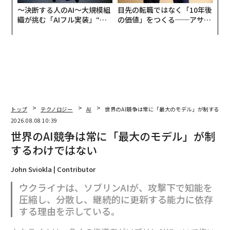
〜決断する人のAI〜大規模組
目先の転職ではなく「10年後
織が挑む「AIフル実装」“使
の価値」をつくる──アサイ
う”企業から“動く”企業へ【N
ンの長期伴走型支援とは
TTドコモビジネス×PwC】
トップ
テクノロジー
AI
世界のAI競争は常に「最大のモデル」が制するわ
2026.08.08 10:39
世界のAI競争は常に「最大のモデル」が制
するわけではない
John Sviokla | Contributor
ウクライナは、ソブリンAIが、攻撃下で知能を
圧縮し、分散し、継続的に更新する能力に依存
する理由を示している。