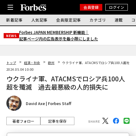
会員登録
ログイン
新着記事
人気記事
会員限定記事
カテゴリ
連載
コ
Forbes JAPAN MEMBERSHIP 新機能｜
NEWS
記事ページ内の広告表示を最小限にしました
トップ
経済・社会
欧州
ウクライナ軍、ATACMSでロシア兵100人超を
2024.05.04 10:00
ウクライナ軍、ATACMSでロシア兵100人
超を殲滅 過去最悪級の人的損失に
David Axe | Forbes Staff
著者フォロー
記事を保存