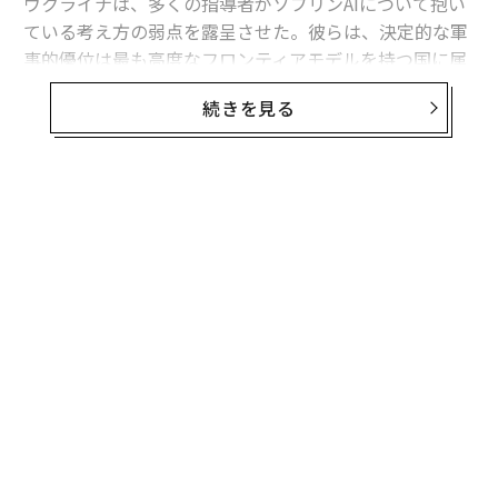
ウクライナは、多くの指導者がソブリンAIについて抱い
ている考え方の弱点を露呈させた。彼らは、決定的な軍
事的優位は最も高度なフロンティアモデルを持つ国に属
すると想定している。
続きを見る
フロンティア能力は極めて重要である。だがウクライナ
の経験が示すのは、それが軍事的優位の始まりにすぎ
ず、完成形ではないということだ。
有用な戦略モデルは次のように表せる。
軍事AI能力 = その国が利用できるフロンティア能力 ×
それを国家目標に移転・圧縮・適応させる能力 × 部隊
全体への展開密度 × 更新・適応の速度 × 戦闘条件下で
のレジリエンス。
これは実証的に検証された方程式ではない。システム全
体を考えるための枠組みである。