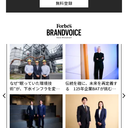
無料登録
なく
革
Ja
ク
er」
た「
〈7
ャ
ト
リア
なぜ“眠っていた環境技
伝統を礎に、未来を再定義す
UM
術”が、下水インフラを変え
る 125年企業BATが挑むス
たのか──産総研×月島JFE
モークレスな未来
アクアソリューションの10年