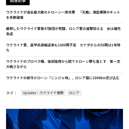
関連記事
ウクライナが過去最大級のドローン一斉攻撃 「天敵」滑空爆弾のキット
を多数破壊
疲弊したウクライナ軍第47旅団が死闘、ロシア軍の進撃抑える 米は補充
急送
ウクライナ軍、装甲兵員輸送車も1000両不足 カナダからの50両は1年待
ち
ウクライナのプロペラ機、後部座席から銃でドローン撃ち落とす 第一次
大戦さながら
ウクライナの新作ドローン「ニンジャ改」、ロシア領に1000km忍び込む
タグ：
Updates：ウクライナ情勢
ロシア