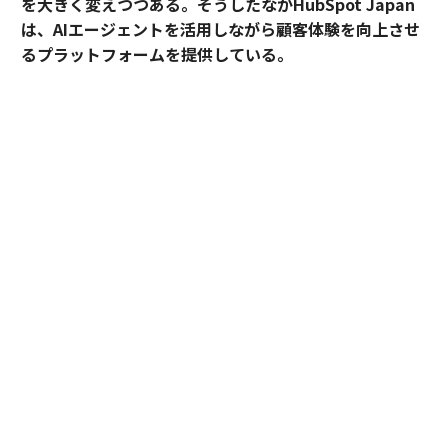
を大きく変えつつある。そうしたなかHubSpot Japan
は、AIエージェントを活用しながら顧客体験を向上させ
るプラットフォームを提供している。
外資・日系・スタートアップを横断して採用支援を手掛
けるエンワールド・ジャパン代表取締役社長・山本裕介
氏が、HubSpot Japanカントリーマネージャーの伊佐
裕也氏との対談を通して、AI時代に求められる組織づく
りや人材のあり方を探った。
出演者
伊佐 裕也
（HubSpot Japan カントリーマネージャー）
山本 裕介
（エンワールド・ジャパン 代表取締役社長）
「Grow Better」に込められた想い、AI時代に
目指す"三方良し"の世界観