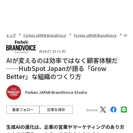
トップ
Forbes JAPAN BrandVoice
Forbes JAPAN BrandVoice
AIが
2026.07.31 11:00
AIが変えるのは効率ではなく顧客体験だ
──HubSpot Japanが語る「Grow
Better」な組織のつくり方
Forbes JAPAN BrandVoice Studio
著者フォロー
記事を保存
生成AIの進化は、企業の営業やマーケティングのあり方