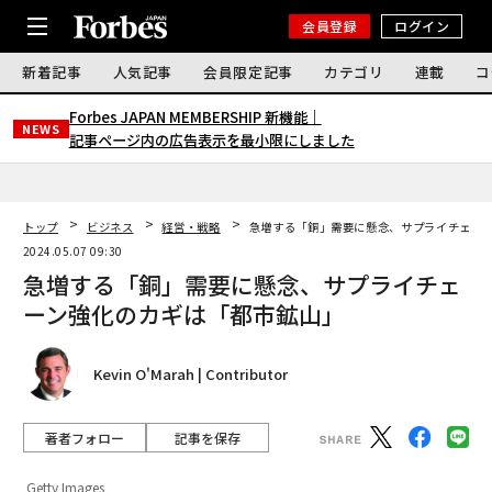
会員登録
ログイン
新着記事
人気記事
会員限定記事
カテゴリ
連載
コ
Forbes JAPAN MEMBERSHIP 新機能｜
NEWS
記事ページ内の広告表示を最小限にしました
トップ
ビジネス
経営・戦略
急増する「銅」需要に懸念、サプライチェー
2024.05.07 09:30
急増する「銅」需要に懸念、サプライチェ
ーン強化のカギは「都市鉱山」
Kevin O'Marah | Contributor
著者フォロー
記事を保存
Getty Images