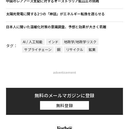
中国のレアアース支配に対するオーストラリア鉱山王の挑戦
太陽光発電に関する2つの「神話」がエネルギー転換を遅らせる
日本人に聞いた温暖化対策の意識調査、予想と効果が大きく乖離
AI / 人工知能
インド
地政学/地政学リスク
タグ：
サプライチェーン
銅
リサイクル
鉱業
advertisement
無料のメールマガジンに登録
無料登録