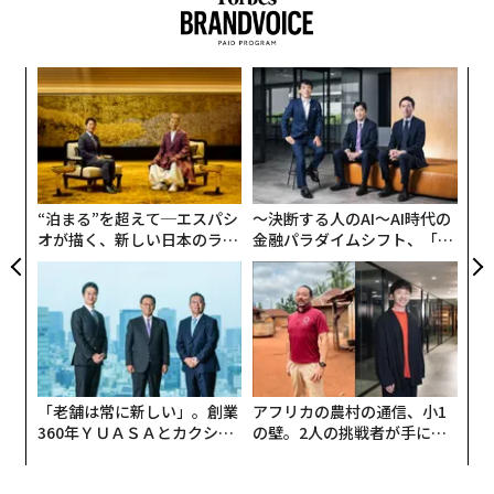
な
術
た
伝
ア
る
モ
“泊まる”を超えて─エスパシ
〜決断する人のAI〜AI時代の
オが描く、新しい日本のラグ
金融パラダイムシフト、「超
ジュアリー（中編）
個別化」の核心 【MUFG×ウ
ェルスナビ×PwC】
「老舗は常に新しい」。創業
アフリカの農村の通信、小1
360年ＹＵＡＳＡとカクシン
の壁。2人の挑戦者が手にし
CEO田尻望が語る、AIを超え
た「次なる武器」
る人の価値