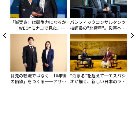
が
金
個
ェ
「誠実さ」は競争力になるか
パシフィックコンサルタンツ
──WEOYモナコで見た、く
技師長の"北極星"。災害への
ら寿司の経営哲学
無力感を乗り越え見つけた、
防災一筋20年の答え
目先の転職ではなく「10年後
“泊まる”を超えて─エスパシ
の価値」をつくる──アサイ
オが描く、新しい日本のラグ
ンの長期伴走型支援とは
ジュアリー（中編）