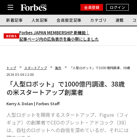
会員登録
ログイン
新着記事
人気記事
会員限定記事
カテゴリ
連載
コ
Forbes JAPAN MEMBERSHIP 新機能｜
NEWS
記事ページ内の広告表示を最小限にしました
トップ
スタートアップ
海外
「人型ロボット」で1000億円調達、38歳の
2024.05.06 12:00
「人型ロボット」で1000億円調達、38歳
の米スタートアップ創業者
Kerry A. Dolan | Forbes Staff
人型ロボットを開発するスタートアップ、Figure（フィ
ギュア）の創業者でCEOのブレット・アドコック（38）
は、自社のロボットへの自信を深めているが、それには