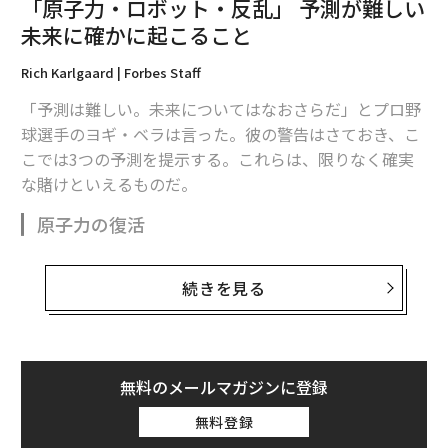
「原子力・ロボット・反乱」 予測が難しい
関連記事
未来に確かに起こること
パルクールもこなすスイス製四足歩行ロボット「ANYmal」
Rich Karlgaard | Forbes Staff
ドイツの中小企業向けロボット開発企業「ロブコ」が65億円調達
「予測は難しい。未来についてはなおさらだ」とプロ野
球選手のヨギ・ベラは言った。彼の警告はさておき、こ
映画「アイアンマン」を参考に、米スタートアップが開発した「ソフトな
外骨格スーツ」
こでは3つの予測を提示する。これらは、限りなく確実
な賭けといえるものだ。
イーロン・マスクの「シャツを畳むロボット」、動画でトリックがバレて
しまう
原子力の復活
AIが声から「感情を読み取る」、元グーグル研究者が創業したHume AI
故アンドリュー・グローブ（インテルの元CEO）は、人
続きを見る
生の仕事として原子力よりも半導体を選んだことは幸運
ビリオネア/億万長者
ジェフ・ベゾス
だったと語っている。ハンガリー生まれのグローブは、
Microsoft/マイクロソフト
NVIDIA / エヌビディア
OpenAI
ソビエト占領下の祖国から米国に逃れ、1963年にカリフ
タグ：
Tesla/テスラ
BMW
資金/資金調達
サム・アルトマン
ォルニア大学バークレー校で化学工学の博士号を取得し
ロボット/ロボティクス
無料のメールマガジンに登録
た。当時、民間の原子力産業は若く魅力的で、世界中の
最も優秀な物理学者や化学工学者を惹きつけていた。一
無料登録
方、集積回路（IC）は1958年まで存在すらしていなかっ