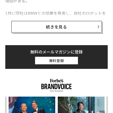
理由がある。
1月に同社はBMWとの協業を発表し、自社のロボットを
サウスカロライナ州の製造工場で働かせることを目標に
掲げた。そして2月29日、フィギュアはマイクロソフト
続きを見る
やエヌビディア、OpenAIのスタートアップファンド、ジ
ェフ・ベゾスなどから26億ドルの評価額で6億7500万ド
ル（約1060億円）を調達した。同社はまた、人型ロボッ
ト用の人工知能（AI）モデルを開発するための協業契約
無料のメールマガジンに登録
をOpenAIと締結した。
無料登録
この調達によって、カリフォルニア州サニーベールを拠
点とするフィギュアの約50％を所有するアドコックは、
ビリオネアの仲間入りを果たした。彼が保有するフィギ
ュアと以前のスタートアップの株式の価値の合計は、推
定14億ドルに達している。
エ
設オ
が
〜