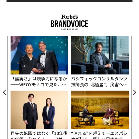
た。
advertisement
原子力は将来性にもかかわらず、その期待は次第に薄れ
ていった。原子力は公衆の信頼を失い、今日では世界の
エネルギー供給構成のわずか4％、電力の10％を供給し
ているにすぎない。
エ
設オ
だが現在、原子力は再び注目を集めている。カーボンニ
が
〜
が
ュートラルな経済への動きと、AI対応のデータセンター
金
やEV（電気自動車）からの需要急増が相まって、今後数
個
ェ
十年で原子力がはるかに大きな役割を果たすことになる
「誠実さ」は競争力になるか
パシフィックコンサルタンツ
だろう。原子力を、ベースロードの電力（安定的に供給
──WEOYモナコで見た、く
技師長の"北極星"。災害への
される基礎的な電力）における石炭の代替と考えてみよ
ら寿司の経営哲学
無力感を乗り越え見つけた、
防災一筋20年の答え
う。現在、石炭はエネルギー構成の26％を占めているた
め、原子力には大きな成長の余地がある。
目先の転職ではなく「10年後
“泊まる”を超えて─エスパシ
の価値」をつくる──アサイ
オが描く、新しい日本のラグ