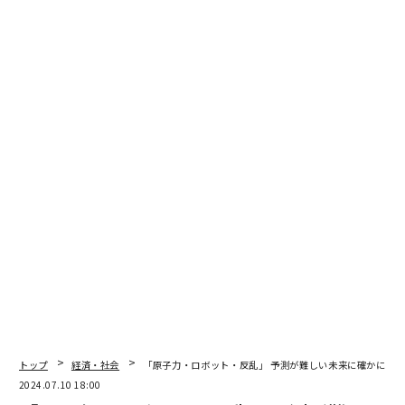
編集＝上田裕資
2026年9月号発売中
最新号の購入はこちらから
メンバーシップに登録する
トップ
経済・社会
「原子力・ロボット・反乱」 予測が難しい未来に確かに起
2024.07.10 18:00