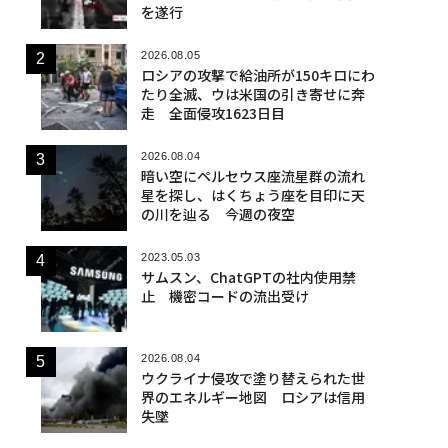
を遂行
2026.08.05
ロシアの攻撃で給油所が150キロにわ
たり全滅、ウは米国の引き寄せに奔
走 全面侵攻1623日目
2026.08.04
暗い空にペルセウス座流星群の流れ
星を探し、はくちょう座を目印に天
の川を辿る 今週の夜空
2023.05.03
サムスン、ChatGPTの社内使用禁
止 機密コードの流出受け
2026.08.04
ウクライナ侵攻で塗り替えられた世
界のエネルギー地図 ロシアは信用
失墜