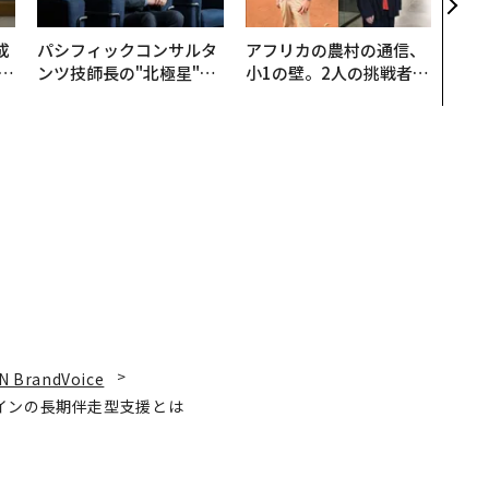
ショ
成
パシフィックコンサルタ
アフリカの農村の通信、
ンツ技師長の"北極星"。
小1の壁。2人の挑戦者が
る
災害への無力感を乗り越
手にした「次なる武器」
え見つけた、防災一筋20
年の答え
N BrandVoice
インの長期伴走型支援とは