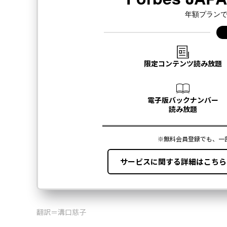
翻訳＝溝口慈子