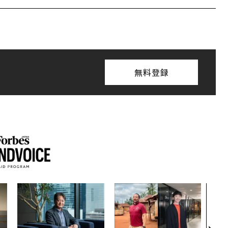
無料登録
なぜ
術”
変え
月島