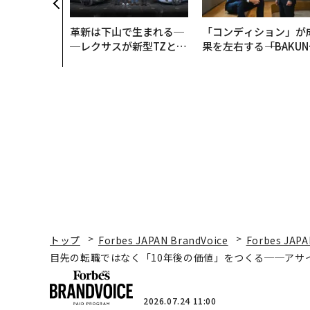
革新は下山で生まれる─
「コンディション」が
─レクサスが新型TZとE
果を左右する――「BAKUN
Sに込めた「DISCOVE
E」のTENTIALが支え
R」の哲学
「挑戦者の明日」
トップ
Forbes JAPAN BrandVoice
Forbes JAPA
目先の転職ではなく「10年後の価値」をつくる──アサ
2026.07.24 11:00