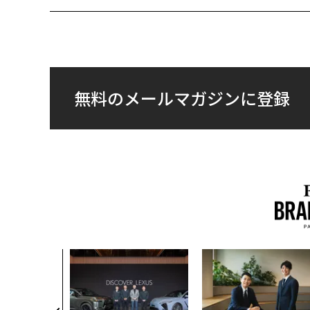
無料のメールマガジンに登録
、未来を再定
年企業BAT
ークレスな未